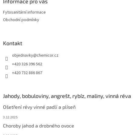
a
Informace pro vás
t
Fytosanitární informace
í
Obchodní podmínky
Kontakt
objednavky
@
chemicor.cz
+420 326 396 562
+420 732 886 867
Jahody, bobuloviny, angrešt, rybíz, maliny, vinná réva
Ošetření révy vinné padlí a plíseň
3.12.2025
Choroby jahod a drobného ovoce