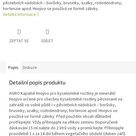
pěstebních nádobách – borůvky, brusinky, azalky, rododendrony,
hortenzie apod. Hnojivo se používá ve formě zálivky.
Detailní informace
ZEPTAT SE
SDÍLET
Popis
Diskuze
Detailní popis produktu
AGRO Kapalné hnojivo pro kyselomilné rostliny je minerální
hnojivo určené pro všechny kyselomilné rostliny pěstované na
zahradě ve volné půdě i v pěstebních nádobách – borůvky,
brusinky, azalky, rododendrony, hortenzie apod. Hnojivo se
používá ve formě zálivky. Před použitím obsah důkladně
protřepejte. Vždy přihnojujte na vlhkou zeminu. Doporučené
dávkování 15 ml nalijte do 2 litrů vody a promíchejte. Přihnojujte
pravidelně 1 x za 14 dní během vegetačního období (duben-září).