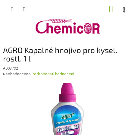
Přejít
NÁKUP
na
obsah
KOŠÍK
AGRO Kapalné hnojivo pro kysel.
rostl. 1 l
A008792
Průměrné
Neohodnoceno
Podrobnosti hodnocení
hodnocení
produktu
je
0,0
z
5
hvězdiček.