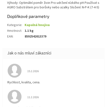
Výhody: Optimální poměr živin Pro udržení nízkého pH Používat s
AGRO Substrátem pro borůvky nebo azalky Složení: N-P-K (7-4-5)
Doplňkové parametry
Kategorie
:
Kapalná hnojiva
Hmotnost
:
1.1 kg
EAN
:
8592542013379
Hodnocení obchodu je 5 z 5 hvězdiček.
15.2.2026
Rychlost, kvalita, cena.
Hodnocení obchodu je 5 z 5 hvězdiček.
11.2.2026