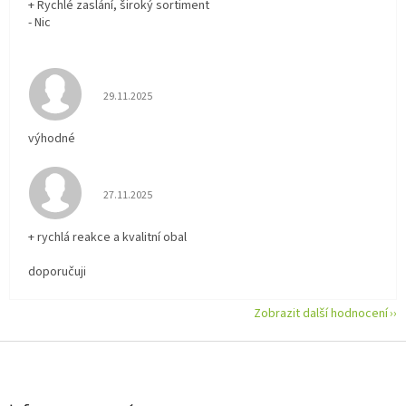
+ Rychlé zaslání, široký sortiment
- Nic
Hodnocení obchodu je 5 z 5 hvězdiček.
29.11.2025
výhodné
Hodnocení obchodu je 5 z 5 hvězdiček.
27.11.2025
+ rychlá reakce a kvalitní obal
doporučuji
Zobrazit další hodnocení
Z
á
p