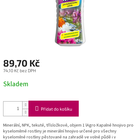
89,70 Kč
74,10 Kč bez DPH
Měrná
Skladem
cena:
Přidat do košíku
Minerální, NPK, tekuté, třísložkové, objem 1 lAgro Kapalné hnojivo pro
kyselomilmé rostliny je minerální hnojivo určené pro všechny
kyselomilné rostliny pěstované na zahradě ve volné půdě i v