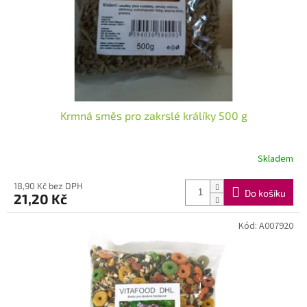
d
u
k
t
ů
Krmná směs pro zakrslé králíky 500 g
Skladem
18,90 Kč bez DPH
Do košíku
21,20 Kč
Kód:
A007920