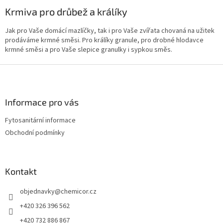
d
o
v
Krmiva pro drůbež a králíky
a
á
c
n
í
Jak pro Vaše domácí mazlíčky, tak i pro Vaše zvířata chovaná na užitek
í
p
prodáváme krmné směsi. Pro králíky granule, pro drobné hlodavce
r
krmné směsi a pro Vaše slepice granulky i sypkou směs.
v
k
Z
y
á
v
p
ý
a
Informace pro vás
p
t
i
Fytosanitární informace
í
s
Obchodní podmínky
u
Kontakt
objednavky
@
chemicor.cz
+420 326 396 562
+420 732 886 867