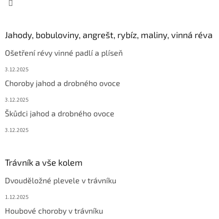
Jahody, bobuloviny, angrešt, rybíz, maliny, vinná réva
Ošetření révy vinné padlí a plíseň
3.12.2025
Choroby jahod a drobného ovoce
3.12.2025
Škůdci jahod a drobného ovoce
3.12.2025
Trávník a vše kolem
Dvouděložné plevele v trávníku
1.12.2025
Houbové choroby v trávníku