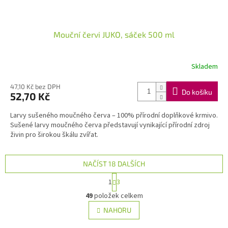
Mouční červi JUKO, sáček 500 ml
Skladem
47,10 Kč bez DPH
Do košíku
52,70 Kč
Larvy sušeného moučného červa – 100% přírodní doplňkové krmivo.
Sušené larvy moučného červa představují vynikající přírodní zdroj
živin pro širokou škálu zvířat.
NAČÍST 18 DALŠÍCH
S
1
3
t
O
r
49
položek celkem
v
á
l
NAHORU
n
á
k