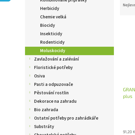
Kombinované přípravky
n
a
Nejlev
e
Herbicidy
z
l
Chemie velká
e
V
n
Biocidy
ý
í
Insekticidy
p
p
Rodenticidy
i
r
s
o
Moluskocidy
p
d
Zavlažování a zalévání
r
u
Floristické potřeby
o
k
Osiva
d
t
u
ů
Pasti a odpuzovače
GRAN
k
Pěstování rostlin
plus
t
Dekorace na zahradu
ů
Bio zahrada
Ostatní potřeby pro zahrádkáře
Substráty
91,20 