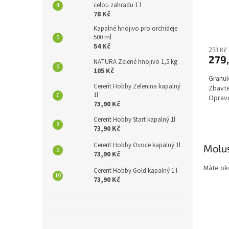
celou zahradu 1 l
78 Kč
Kapalné hnojivo pro orchideje
500 ml
54 Kč
231 Kč
279
NATURA Zelené hnojivo 1,5 kg
105 Kč
Granul
Cererit Hobby Zelenina kapalný
Zbavte
1l
Opravd
73,90 Kč
Cererit Hobby Start kapalný 1l
73,90 Kč
Cererit Hobby Ovoce kapalný 1l
Molu
73,90 Kč
Máte oko
Cererit Hobby Gold kapalný 1 l
73,90 Kč