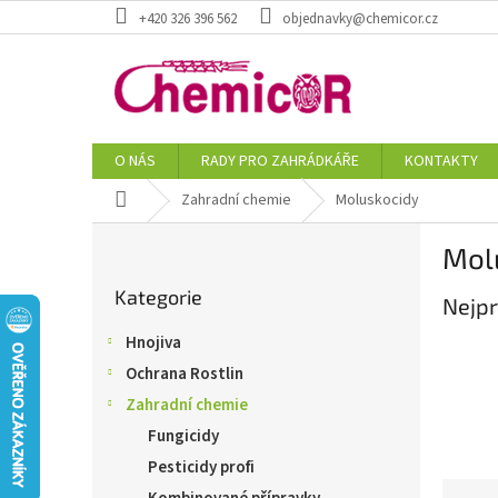
Přejít
+420 326 396 562
objednavky@chemicor.cz
na
obsah
O NÁS
RADY PRO ZAHRÁDKÁŘE
KONTAKTY
Domů
Zahradní chemie
Moluskocidy
P
Mol
o
Přeskočit
s
Kategorie
kategorie
Nejpr
t
r
Hnojiva
a
Ochrana Rostlin
n
n
Zahradní chemie
í
Fungicidy
p
Pesticidy profi
a
Ř