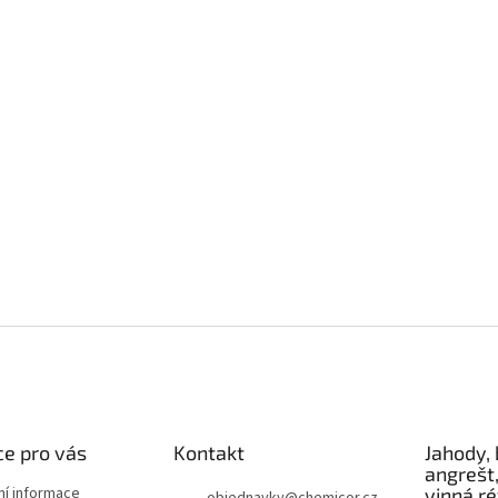
k
y
v
ý
p
i
s
u
e pro vás
Kontakt
Jahody, 
angrešt,
ní informace
vinná r