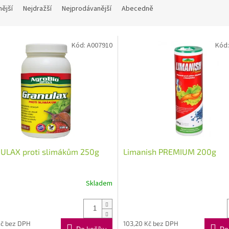
nější
Nejdražší
Nejprodávanější
Abecedně
Kód:
A007910
Kód
ULAX proti slimákům 250g
Limanish PREMIUM 200g
Skladem
Kč bez DPH
103,20 Kč bez DPH
Do košíku
Do