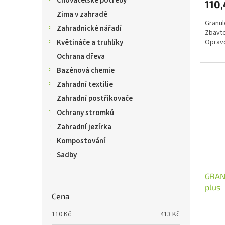
Chovatelské potřeby
110,
Zima v zahradě
Granul
Zahradnické nářadí
Zbavte
Opravd
Květináče a truhlíky
Ochrana dřeva
Bazénová chemie
Zahradní textilie
Zahradní postřikovače
Ochrany stromků
Zahradní jezírka
Kompostování
Sadby
GRAN
plus
Cena
110
Kč
413
Kč