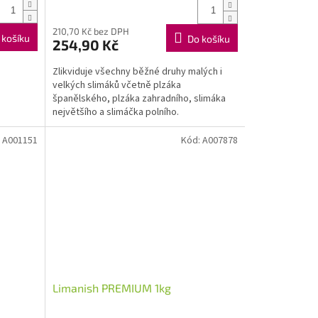
210,70 Kč bez DPH
 košíku
Do košíku
254,90 Kč
Zlikviduje všechny běžné druhy malých i
velkých slimáků včetně plzáka
španělského, plzáka zahradního, slimáka
největšího a slimáčka polního.
:
A001151
Kód:
A007878
Limanish PREMIUM 1kg