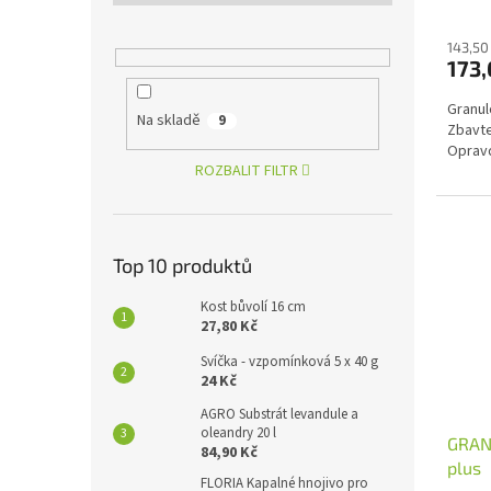
143,50
173,
Granul
Na skladě
9
Zbavte
Opravd
ROZBALIT FILTR
Top 10 produktů
Kost bůvolí 16 cm
27,80 Kč
Svíčka - vzpomínková 5 x 40 g
24 Kč
AGRO Substrát levandule a
oleandry 20 l
GRAN
84,90 Kč
plus
FLORIA Kapalné hnojivo pro