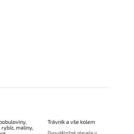
bobuloviny,
Trávník a vše kolem
 rybíz, maliny,
éva
Dvouděložné plevele v