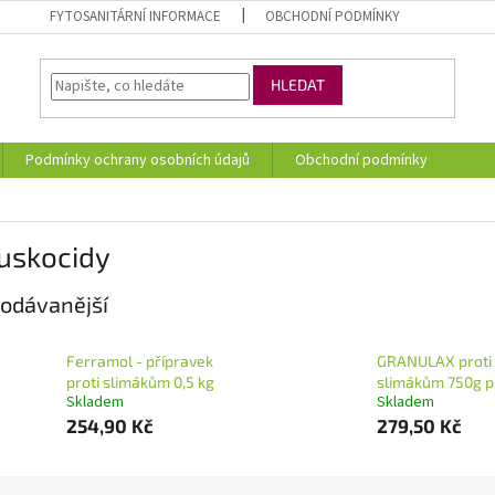
FYTOSANITÁRNÍ INFORMACE
OBCHODNÍ PODMÍNKY
HLEDAT
Podmínky ochrany osobních údajů
Obchodní podmínky
uskocidy
odávanější
Ferramol - přípravek
GRANULAX proti
proti slimákům 0,5 kg
slimákům 750g p
Skladem
Skladem
254,90 Kč
279,50 Kč