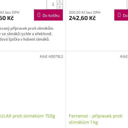
 Kč bez DPH
200,50 Kč bez DPH
Do košíku
Do
60 Kč
242,60 Kč
ovaný přípravek proti slimákům.
 se slimáků rychle a efektivně.
ová špička v hubení slimáků.
Kód:
A007912
Kód
ULAX proti slimákům 750g
Ferramol - přípravek proti
slimákům 1 kg