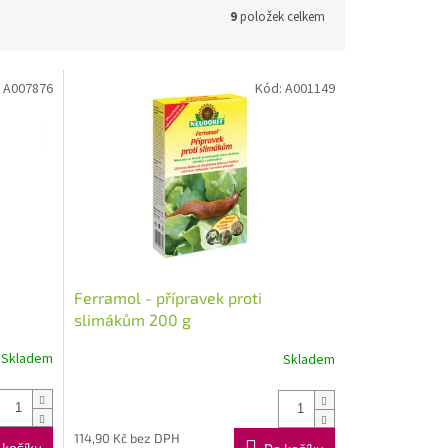
9
položek celkem
:
A007876
Kód:
A001149
Ferramol - přípravek proti
slimákům 200 g
Skladem
Skladem
114,90 Kč bez DPH
 košíku