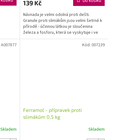
Do košíku
139 Kč
Návnada je velmi odolná proti dešti.
Granule proti slimákům jsou velmi šetrné k
přírodě - účinnou látkou je sloučenina
železa a fosforu, která se vyskytuje i ve
volné přírodě.
:
A007877
Kód:
007239
Ferramol - přípravek proti
slimákům 0,5 kg
Skladem
Skladem