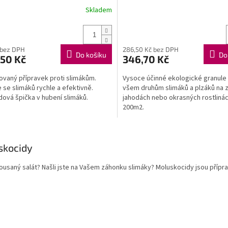
Skladem
 bez DPH
286,50 Kč bez DPH
Do košíku
Do
,50 Kč
346,70 Kč
ovaný přípravek proti slimákům.
Vysoce účinné ekologické granule 
 se slimáků rychle a efektivně.
všem druhům slimáků a plzáků na z
ová špička v hubení slimáků.
jahodách nebo okrasných rostlinác
200m2.
O
v
skocidy
l
á
usaný salát? Našli jste na Vašem záhonku slimáky? Moluskocidy jsou přípra
d
a
c
í
p
r
v