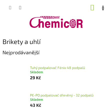
Přejít
NÁKUP
na
obsah
KOŠÍK
Brikety a uhlí
Nejprodávanější
Tuhý podpalovač Fénix 48 podpalů
Skladem
29 Kč
PE-PO podpalovač dřevěný - 32 podpalů
Skladem
43 Kč