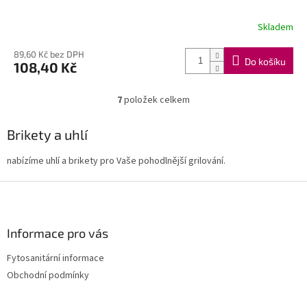
Skladem
89,60 Kč bez DPH
Do košíku
108,40 Kč
7
položek celkem
O
v
l
Brikety a uhlí
á
d
nabízíme uhlí a brikety pro Vaše pohodlnější grilování.
a
c
Z
í
á
p
p
r
a
Informace pro vás
v
t
k
Fytosanitární informace
y
í
v
Obchodní podmínky
ý
p