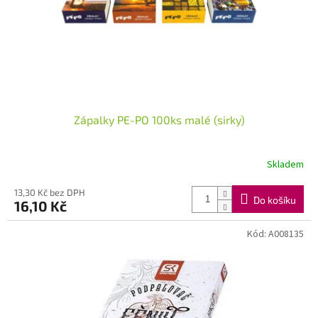
d
u
k
t
ů
Zápalky PE-PO 100ks malé (sirky)
Skladem
13,30 Kč bez DPH
Do košíku
16,10 Kč
Kód:
A008135