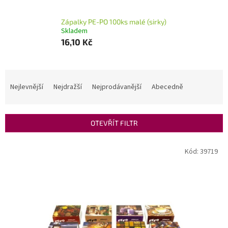
Zápalky PE-PO 100ks malé (sirky)
Skladem
16,10 Kč
Ř
a
Nejlevnější
Nejdražší
Nejprodávanější
Abecedně
z
e
n
OTEVŘÍT FILTR
í
p
V
Kód:
39719
r
ý
o
p
d
i
u
s
k
p
t
r
ů
o