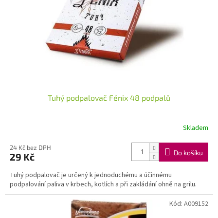
Tuhý podpalovač Fénix 48 podpalů
Skladem
24 Kč bez DPH
Do košíku
29 Kč
Tuhý podpalovač je určený k jednoduchému a účinnému
podpalování paliva v krbech, kotlích a při zakládání ohně na grilu.
Kód:
A009152