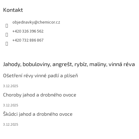
i
s
Kontakt
u
objednavky
@
chemicor.cz
+420 326 396 562
+420 732 886 867
Jahody, bobuloviny, angrešt, rybíz, maliny, vinná réva
Ošetření révy vinné padlí a plíseň
3.12.2025
Choroby jahod a drobného ovoce
3.12.2025
Škůdci jahod a drobného ovoce
3.12.2025