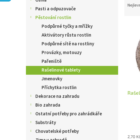
Osiva
n
a
Nejlev
e
Pasti a odpuzovače
z
l
Pěstování rostlin
e
V
n
Podpůrné tyčky a mřížky
ý
í
Aktivátory růstu rostlin
p
p
Podpůrné sítě na rostliny
i
r
s
o
Provázky, motouzy
p
d
Pařeniště
r
u
Rašelinové tablety
o
k
Jmenovky
d
t
u
ů
Příchytka rostlin
Rašel
k
Dekorace na zahradu
t
Bio zahrada
ů
Ostatní potřeby pro zahrádkáře
Substráty
Chovatelské potřeby
2,70 K