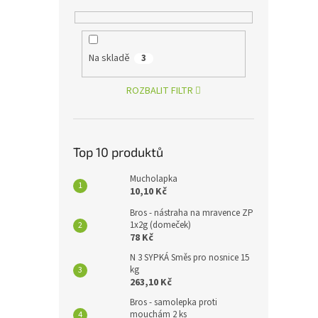
Na skladě
3
ROZBALIT FILTR
Top 10 produktů
Mucholapka
10,10 Kč
Bros - nástraha na mravence ZP
1x2g (domeček)
78 Kč
N 3 SYPKÁ Směs pro nosnice 15
kg
263,10 Kč
Bros - samolepka proti
mouchám 2 ks