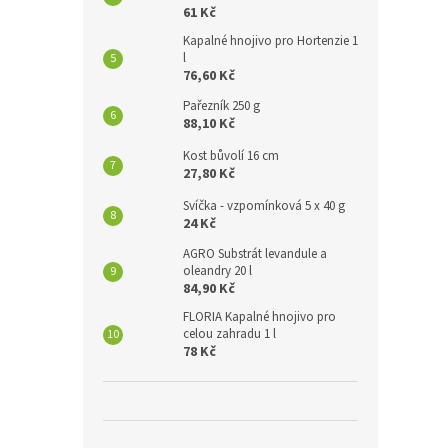
61 Kč
Kapalné hnojivo pro Hortenzie 1
l
76,60 Kč
Pařezník 250 g
88,10 Kč
Kost bůvolí 16 cm
27,80 Kč
Svíčka - vzpomínková 5 x 40 g
24 Kč
AGRO Substrát levandule a
oleandry 20 l
84,90 Kč
FLORIA Kapalné hnojivo pro
celou zahradu 1 l
78 Kč