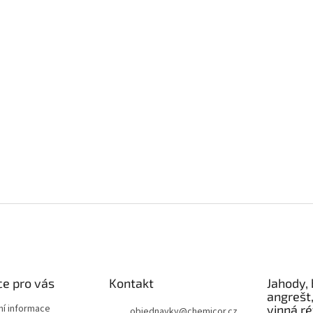
e pro vás
Kontakt
Jahody, 
angrešt,
ní informace
vinná r
objednavky
@
chemicor.cz