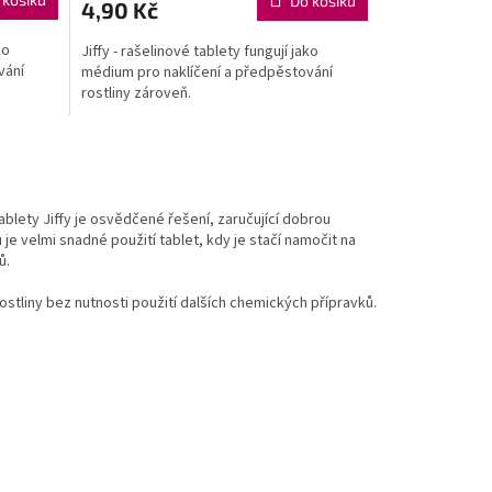
Do košíku
4,90 Kč
ko
Jiffy - rašelinové tablety fungují jako
vání
médium pro naklíčení a předpěstování
rostliny zároveň.
lety Jiffy je osvědčené řešení, zaručující dobrou
u je velmi snadné použití tablet, kdy je stačí namočit na
ů.
rostliny bez nutnosti použití dalších chemických přípravků.