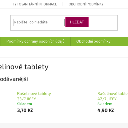
FYTOSANITÁRNÍ INFORMACE
OBCHODNÍ PODMÍNKY
HLEDAT
Podmínky ochrany osobních údajů
Obchodní podmínky
linové tablety
odávanější
Rašelinové tablety
Rašelinové table
33/7 JIFFY
42/7 JIFFY
Skladem
Skladem
3,70 Kč
4,90 Kč