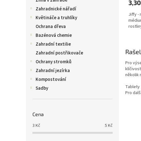
Zima v zahradě
3,30
Zahradnické nářadí
Jiffy -
Květináče a truhlíky
médium
rostli
Ochrana dřeva
Bazénová chemie
Zahradní textilie
Rašel
Zahradní postřikovače
Ochrany stromků
Pro výse
klíčivos
Zahradní jezírka
několik 
Kompostování
Tablety 
Sadby
Pro dalš
Cena
3
Kč
5
Kč