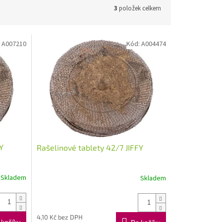
3
položek celkem
:
A007210
Kód:
A004474
Y
Rašelinové tablety 42/7 JIFFY
Skladem
Skladem
4,10 Kč bez DPH
 košíku