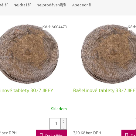
nější
Nejdražší
Nejprodávanější
Abecedně
Kód:
A004473
Kód
inové tablety 30/7 JIFFY
Rašelinové tablety 33/7 JIFF
Skladem
č bez DPH
3,10 Kč bez DPH
Do košíku
Do