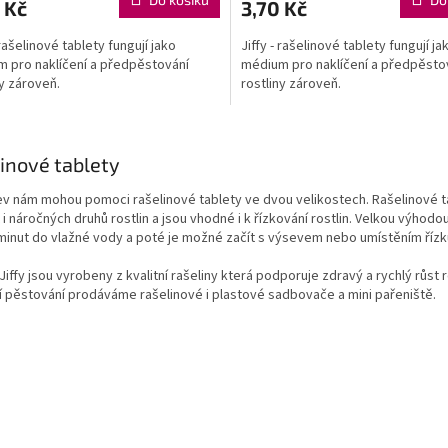
 Kč
3,70 Kč
 rašelinové tablety fungují jako
Jiffy - rašelinové tablety fungují ja
 pro naklíčení a předpěstování
médium pro naklíčení a předpěsto
ny zároveň.
rostliny zároveň.
O
v
inové tablety
l
á
v nám mohou pomoci rašelinové tablety ve dvou velikostech. Rašelinové tab
d
t i náročných druhů rostlin a jsou vhodné i k řízkování rostlin. Velkou výhodo
a
minut do vlažné vody a poté je možné začít s výsevem nebo umístěním řízk
c
í
Jiffy jsou vyrobeny z kvalitní rašeliny která podporuje zdravý a rychlý růst 
p
í pěstování prodáváme rašelinové i plastové sadbovače a mini pařeniště.
r
v
k
y
v
ý
p
i