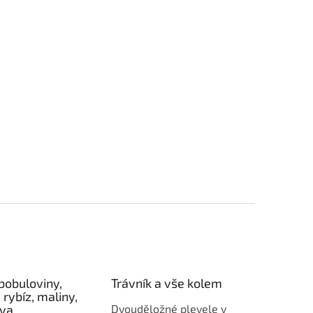
bobuloviny,
Trávník a vše kolem
 rybíz, maliny,
éva
Dvouděložné plevele v