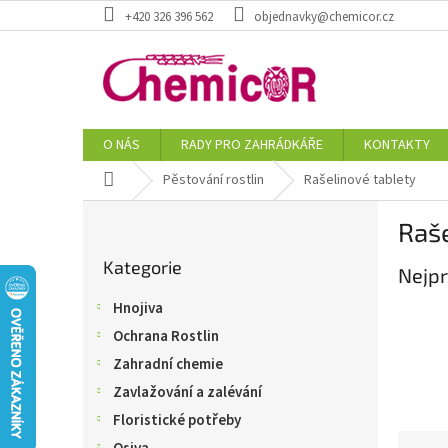
Přejít
+420 326 396 562
objednavky@chemicor.cz
na
obsah
O NÁS
RADY PRO ZAHRÁDKÁŘE
KONTAKTY
Domů
Pěstování rostlin
Rašelinové tablety
P
Raše
o
Přeskočit
s
Kategorie
kategorie
Nejpr
t
r
Hnojiva
a
Ochrana Rostlin
n
n
Zahradní chemie
í
Zavlažování a zalévání
p
Floristické potřeby
a
Ř