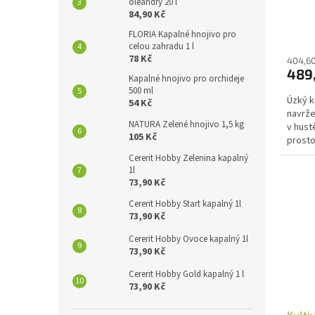
oleandry 20 l
84,90 Kč
FLORIA Kapalné hnojivo pro
celou zahradu 1 l
78 Kč
404,60
489
Kapalné hnojivo pro orchideje
500 ml
Úzký k
54 Kč
navrže
NATURA Zelené hnojivo 1,5 kg
v hust
105 Kč
prosto
umožňu
Cererit Hobby Zelenina kapalný
1l
73,90 Kč
Cererit Hobby Start kapalný 1l
73,90 Kč
Cererit Hobby Ovoce kapalný 1l
73,90 Kč
Cererit Hobby Gold kapalný 1 l
73,90 Kč
Kulti