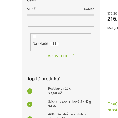
51
Kč
644
Kč
179,20
216,
Motyčk
Na skladě
11
ROZBALIT FILTR
Top 10 produktů
Kost bůvolí 16 cm
27,80 Kč
Svíčka - vzpomínková 5 x 40 g
OneCl
24 Kč
prost
AGRO Substrát levandule a