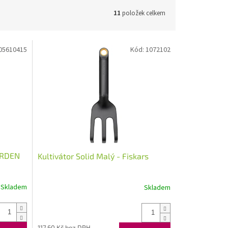
11
položek celkem
05610415
Kód:
1072102
ARDEN
Kultivátor Solid Malý - Fiskars
Skladem
Skladem
117,60 Kč bez DPH