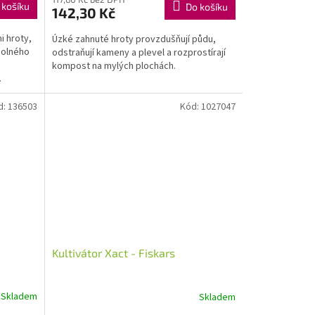
 košíku
Do košíku
142,30 Kč
i hroty,
Úzké zahnuté hroty provzdušňují půdu,
dolného
odstraňují kameny a plevel a rozprostírají
é
kompost na mylých plochách.
.
d:
136503
Kód:
1027047
Kultivátor Xact - Fiskars
Skladem
Skladem