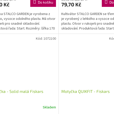
Do košíku
Do
0 Kč
79,70 Kč
ka STALCO GARDEN je vyrobena z
Kultivátor STALCO GARDEN se třem
o, vysoce odolného plastu. Má otvor
je vyrobený z lehkého a vysoce o
jeti pro snadné skladování.
plastu. Otvor v rukojeti pro snadn
tová řada: Start. Rozměry: šířka 170
skladování. Produktová řada: Start
ška 315 mm....
Rozměry: šířka 75 mm,...
Kód:
1072100
Kó
ka - Solid malá Fiskars
Motyčka QUIKFIT - Fiskars
Skladem