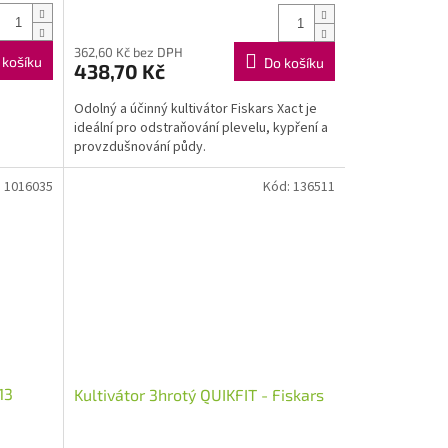
362,60 Kč bez DPH
 košíku
Do košíku
438,70 Kč
Odolný a účinný kultivátor Fiskars Xact je
ideální pro odstraňování plevelu, kypření a
provzdušnování půdy.
:
1016035
Kód:
136511
13
Kultivátor 3hrotý QUIKFIT - Fiskars