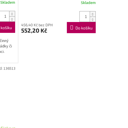
Skladem
Skladem
456,40 Kč bez DPH
 košíku
Do košíku
552,20 Kč
činný
řádky či
ci.
d:
136513