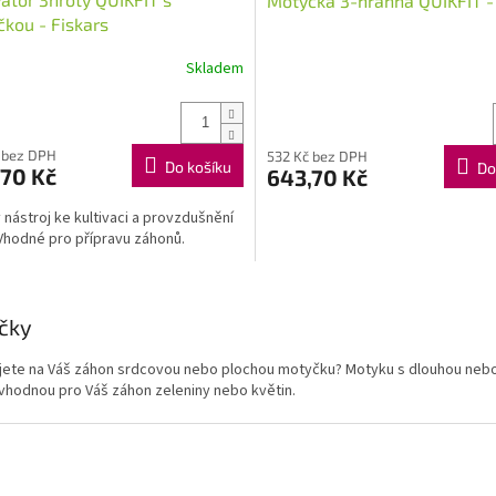
Motyčka 3-hranná QUIKFIT -
kou - Fiskars
Skladem
 bez DPH
532 Kč bez DPH
Do košíku
Do
,70 Kč
643,70 Kč
ý nástroj ke kultivaci a provzdušnění
Vhodné pro přípravu záhonů.
O
v
čky
l
á
jete na Váš záhon srdcovou nebo plochou motyčku? Motyku s dlouhou nebo 
d
vhodnou pro Váš záhon zeleniny nebo květin.
a
c
í
p
r