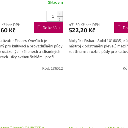
Skladem
 Kč bez DPH
431,60 Kč bez DPH
Do košíku
Do
,60 Kč
522,20 Kč
ultivátor Fiskars OneClick je
Motyčka Fiskars Solid 1016035 je ú
ný pro kultivaci a provzdušnění půdy
nástroj k odstranění plevelů mezi 
ě osázených záhonech a stísněných
rostlinami a rozbití půdy pro kultiva
rech. Díky svému štíhlému profilu
je efektivní...
Kód:
136512
Kó
vátor 3hrotý QUIKFIT s