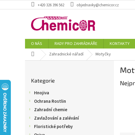
Přejít
+420 326 396 562
objednavky@chemicor.cz
na
obsah
O NÁS
RADY PRO ZAHRÁDKÁŘE
KONTAKTY
Domů
Zahradnické nářadí
Motyčky
P
Mot
o
Přeskočit
s
Kategorie
kategorie
Nejpr
t
r
Hnojiva
a
Ochrana Rostlin
n
n
Zahradní chemie
í
Zavlažování a zalévání
p
Floristické potřeby
a