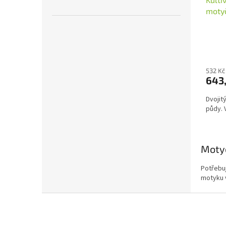
motyč
532 Kč
643
Dvojit
půdy. 
Moty
Potřebu
motyku 
Z
á
p