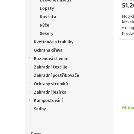
Dřevěné násady
51,2
Lopaty
Motyč
Košťata
lehkéh
Rýče
v ruko
Produk
Sekery
mm, vý
Květináče a truhlíky
Ochrana dřeva
Bazénová chemie
Zahradní textilie
Zahradní postřikovače
Ochrany stromků
Zahradní jezírka
Kompostování
Motyč
Sadby
Cena