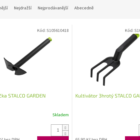
nější
Nejdražší
Nejprodávanější
Abecedně
Kód:
S105610418
Kód:
S1
čka STALCO GARDEN
Kultivátor 3hrotý STALCO G
Skladem
Kč bez DPH
65,90 Kč bez DPH