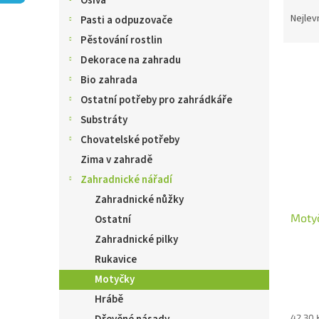
Osiva
Ř
n
a
e
Nejlev
Pasti a odpuzovače
z
l
Pěstování rostlin
e
Dekorace na zahradu
V
n
ý
í
Bio zahrada
p
p
Ostatní potřeby pro zahrádkáře
i
r
Substráty
s
o
Chovatelské potřeby
p
d
r
u
Zima v zahradě
o
k
Zahradnické nářadí
d
t
Zahradnické nůžky
u
ů
Moty
k
Ostatní
t
Zahradnické pilky
ů
Rukavice
Motyčky
Hrábě
42,30 