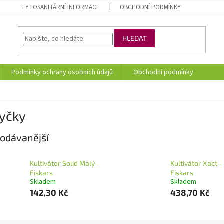
FYTOSANITÁRNÍ INFORMACE
OBCHODNÍ PODMÍNKY
HLEDAT
Podmínky ochrany osobních údajů
Obchodní podmínky
yčky
odávanější
Kultivátor Solid Malý -
Kultivátor Xact -
Fiskars
Fiskars
Skladem
Skladem
142,30 Kč
438,70 Kč