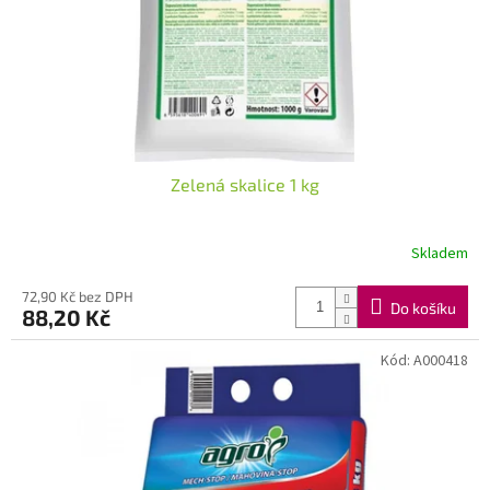
d
u
k
t
ů
Zelená skalice 1 kg
Skladem
72,90 Kč bez DPH
Do košíku
88,20 Kč
Kód:
A000418