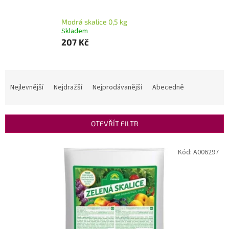
Modrá skalice 0,5 kg
Skladem
207 Kč
Ř
a
Nejlevnější
Nejdražší
Nejprodávanější
Abecedně
z
e
n
OTEVŘÍT FILTR
í
p
V
Kód:
A006297
r
ý
o
p
d
i
u
s
k
p
t
r
ů
o