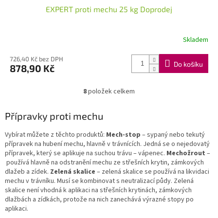
EXPERT proti mechu 25 kg Doprodej
Skladem
726,40 Kč bez DPH
Do košíku
878,90 Kč
8
položek celkem
O
v
l
Přípravky proti mechu
á
d
Vybírat můžete z těchto produktů:
Mech-stop
– sypaný nebo tekutý
a
přípravek na hubení mechu, hlavně v trávnících. Jedná se o nejedovatý
c
přípravek, který se aplikuje na suchou trávu – vápenec.
Mechožrout
–
í
používá hlavně na odstranění mechu ze střešních krytin, zámkových
p
dlažeb a zídek.
Zelená skalice
– zelená skalice se používá na likvidaci
r
mechu v trávníku. Musí se kombinovat s neutralizací půdy. Zelená
v
skalice není vhodná k aplikaci na střešních krytinách, zámkových
k
dlažbách a zídkách, protože na nich zanechává výrazné stopy po
y
aplikaci.
v