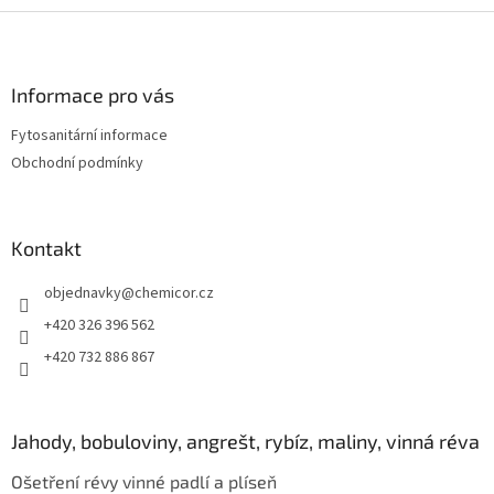
ý
Z
p
á
i
p
s
a
Informace pro vás
u
t
Fytosanitární informace
í
Obchodní podmínky
Kontakt
objednavky
@
chemicor.cz
+420 326 396 562
+420 732 886 867
Jahody, bobuloviny, angrešt, rybíz, maliny, vinná réva
Ošetření révy vinné padlí a plíseň