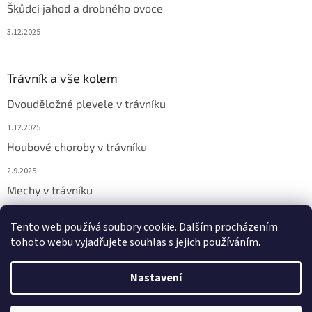
Škůdci jahod a drobného ovoce
3.12.2025
Trávník a vše kolem
Dvouděložné plevele v trávníku
1.12.2025
Houbové choroby v trávníku
2.9.2025
Mechy v trávníku
2.9.2025
Tento web používá soubory cookie. Dalším procházením
tohoto webu vyjadřujete souhlas s jejich používáním.
Vytvořil Shoptet
Nastavení
Copyright 2026
Chemicor
. Všechna práva vyhrazena.
Upravit