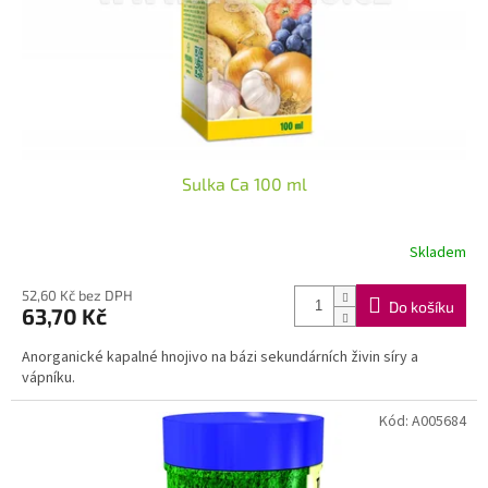
d
u
k
t
ů
Sulka Ca 100 ml
Skladem
52,60 Kč bez DPH
Do košíku
63,70 Kč
Anorganické kapalné hnojivo na bázi sekundárních živin síry a
vápníku.
Kód:
A005684