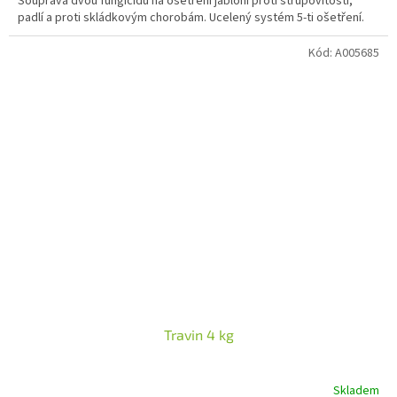
Souprava dvou fungicidů na ošetření jabloní proti strupovitosti,
padlí a proti skládkovým chorobám. Ucelený systém 5-ti ošetření.
Kód:
A005685
Travin 4 kg
Skladem