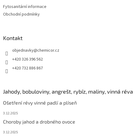
t
y
Fytosanitární informace
v
í
ý
Obchodní podmínky
p
i
s
u
Kontakt
objednavky
@
chemicor.cz
+420 326 396 562
+420 732 886 867
Jahody, bobuloviny, angrešt, rybíz, maliny, vinná réva
Ošetření révy vinné padlí a plíseň
3.12.2025
Choroby jahod a drobného ovoce
3.12.2025