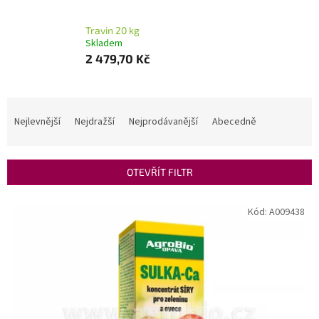
Travin 20 kg
Skladem
2 479,70 Kč
Ř
a
Nejlevnější
Nejdražší
Nejprodávanější
Abecedně
z
e
n
OTEVŘÍT FILTR
í
p
V
Kód:
A009438
r
ý
o
p
d
i
u
s
k
p
t
r
ů
o