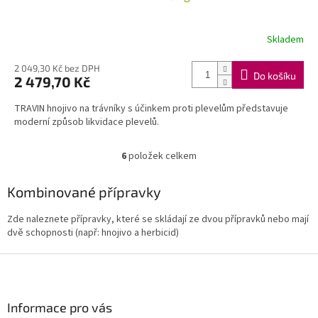
A
R
Skladem
M
2 049,30 Kč bez DPH
Do košíku
2 479,70 Kč
A
TRAVIN hnojivo na trávníky s účinkem proti plevelům představuje
moderní způsob likvidace plevelů.
6
položek celkem
O
v
l
Kombinované přípravky
á
d
Zde naleznete přípravky, které se skládají ze dvou přípravků nebo mají
a
dvě schopnosti (např: hnojivo a herbicid)
c
í
Z
p
á
r
p
v
a
Informace pro vás
k