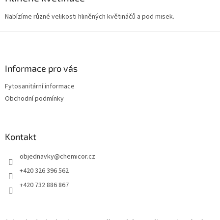
á
c
n
í
Nabízíme různé velikosti hliněných květináčů a pod misek.
í
p
r
Z
v
á
k
p
y
a
Informace pro vás
v
t
ý
Fytosanitární informace
í
p
Obchodní podmínky
i
s
u
Kontakt
objednavky
@
chemicor.cz
+420 326 396 562
+420 732 886 867