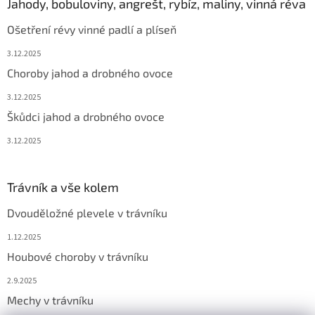
Jahody, bobuloviny, angrešt, rybíz, maliny, vinná réva
Ošetření révy vinné padlí a plíseň
3.12.2025
Choroby jahod a drobného ovoce
3.12.2025
Škůdci jahod a drobného ovoce
3.12.2025
Trávník a vše kolem
Dvouděložné plevele v trávníku
1.12.2025
Houbové choroby v trávníku
2.9.2025
Mechy v trávníku