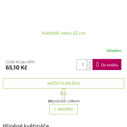
Květináč natur 22 cm
Skladem
53,80 Kč bez DPH
Do košíku
65,10 Kč
NAČÍST 6 DALŠÍCH
S
1
2
t
O
r
24
položek celkem
v
á
l
NAHORU
n
á
k
d
o
v
Hliněné květináče
a