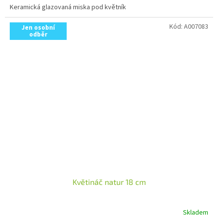
Keramická glazovaná miska pod květník
Kód:
A007083
Jen osobní
odběr
Květináč natur 18 cm
Skladem