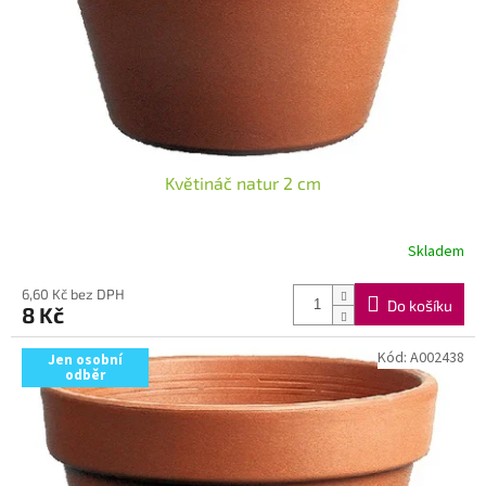
d
u
k
t
ů
Květináč natur 2 cm
Skladem
6,60 Kč bez DPH
Do košíku
8 Kč
Kód:
A002438
Jen osobní
odběr