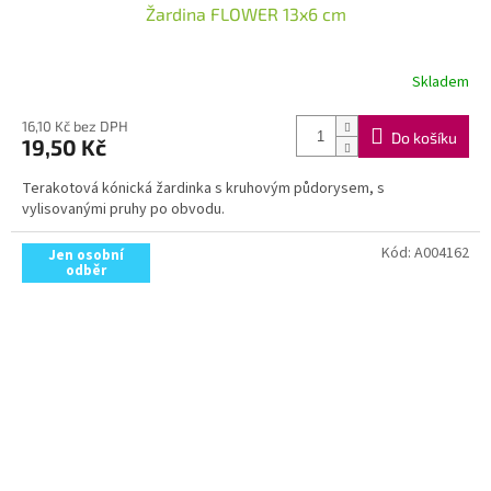
Žardina FLOWER 13x6 cm
Skladem
16,10 Kč bez DPH
Do košíku
19,50 Kč
Terakotová kónická žardinka s kruhovým půdorysem, s
vylisovanými pruhy po obvodu.
Kód:
A004162
Jen osobní
odběr