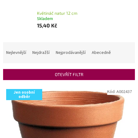
Květináč natur 12 cm
Skladem
15,40 Kč
Ř
a
Nejlevnější
Nejdražší
Nejprodávanější
Abecedně
z
e
n
OTEVŘÍT FILTR
í
p
V
Kód:
A002437
r
Jen osobní
ý
odběr
o
p
d
i
u
s
k
p
t
r
ů
o