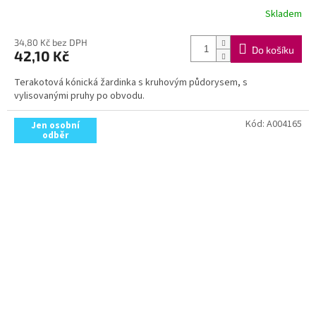
Skladem
34,80 Kč bez DPH
Do košíku
42,10 Kč
Terakotová kónická žardinka s kruhovým půdorysem, s
vylisovanými pruhy po obvodu.
Kód:
A004165
Jen osobní
odběr