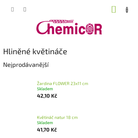
Přejít
NÁKUP
na
obsah
KOŠÍK
Hliněné květináče
Nejprodávanější
Žardina FLOWER 23x11 cm
Skladem
42,10 Kč
Květináč natur 18 cm
Skladem
41,70 Kč