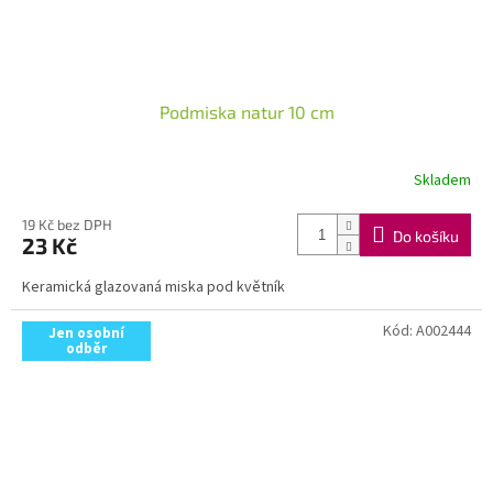
Podmiska natur 10 cm
Skladem
19 Kč bez DPH
Do košíku
23 Kč
Keramická glazovaná miska pod květník
Kód:
A002444
Jen osobní
odběr