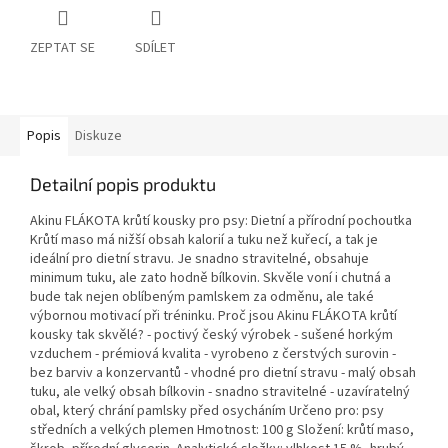
ZEPTAT SE
SDÍLET
Popis
Diskuze
Detailní popis produktu
Akinu FLÁKOTA krůtí kousky pro psy: Dietní a přírodní pochoutka
Krůtí maso má nižší obsah kalorií a tuku než kuřecí, a tak je
ideální pro dietní stravu. Je snadno stravitelné, obsahuje
minimum tuku, ale zato hodně bílkovin. Skvěle voní i chutná a
bude tak nejen oblíbeným pamlskem za odměnu, ale také
výbornou motivací při tréninku. Proč jsou Akinu FLÁKOTA krůtí
kousky tak skvělé? - poctivý český výrobek - sušené horkým
vzduchem - prémiová kvalita - vyrobeno z čerstvých surovin -
bez barviv a konzervantů - vhodné pro dietní stravu - malý obsah
tuku, ale velký obsah bílkovin - snadno stravitelné - uzavíratelný
obal, který chrání pamlsky před osycháním Určeno pro: psy
středních a velkých plemen Hmotnost: 100 g Složení: krůtí maso,