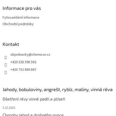
p
a
Informace pro vás
t
Fytosanitární informace
í
Obchodní podmínky
Kontakt
objednavky
@
chemicor.cz
+420 326 396 562
+420 732 886 867
Jahody, bobuloviny, angrešt, rybíz, maliny, vinná réva
Ošetření révy vinné padlí a plíseň
3.12.2025
Choroby jahod a drobného ovoce