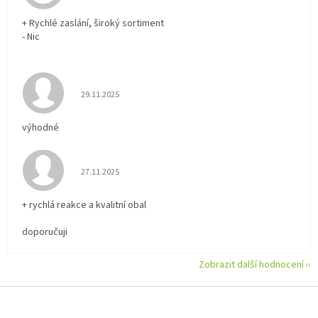
+ Rychlé zaslání, široký sortiment
- Nic
Hodnocení obchodu je 5 z 5 hvězdiček.
29.11.2025
výhodné
Hodnocení obchodu je 5 z 5 hvězdiček.
27.11.2025
+ rychlá reakce a kvalitní obal
doporučuji
Zobrazit další hodnocení
Z
á