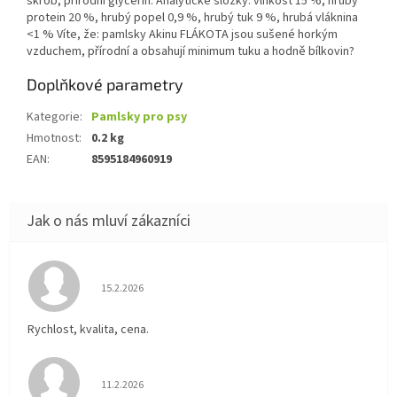
škrob, přírodní glycerin. Analytické složky: vlhkost 15 %, hrubý
protein 20 %, hrubý popel 0,9 %, hrubý tuk 9 %, hrubá vláknina
<1 % Víte, že: pamlsky Akinu FLÁKOTA jsou sušené horkým
vzduchem, přírodní a obsahují minimum tuku a hodně bílkovin?
Doplňkové parametry
Kategorie
:
Pamlsky pro psy
Hmotnost
:
0.2 kg
EAN
:
8595184960919
Hodnocení obchodu je 5 z 5 hvězdiček.
15.2.2026
Rychlost, kvalita, cena.
Hodnocení obchodu je 5 z 5 hvězdiček.
11.2.2026