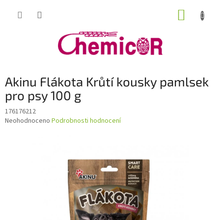
Přejít
NÁKUP
na
obsah
KOŠÍK
Akinu Flákota Krůtí kousky pamlsek
pro psy 100 g
176176212
Průměrné
Neohodnoceno
Podrobnosti hodnocení
hodnocení
produktu
je
0,0
z
5
hvězdiček.