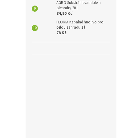
AGRO Substrát levandule a
oleandry 20 l
84,90 Kč
FLORIA Kapalné hnojivo pro
celou zahradu 1 l
78 Kč