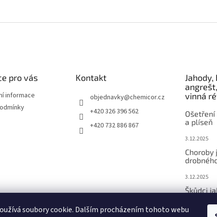
e pro vás
Kontakt
Jahody, 
angrešt,
ní informace
vinná r
objednavky
@
chemicor.cz
podmínky
+420 326 396 562
Ošetření 
a plíseň
+420 732 886 867
3.12.2025
Choroby 
drobného
3.12.2025
Škůdci j
ovoce
oužívá soubory cookie. Dalším procházením tohoto webu
3.12.2025