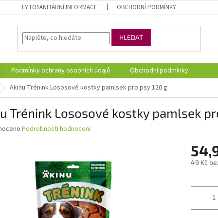
FYTOSANITÁRNÍ INFORMACE
OBCHODNÍ PODMÍNKY
HLEDAT
Podmínky ochrany osobních údajů
Obchodní podmínky
Akinu Trénink Lososové kostky pamlsek pro psy 120 g
u Trénink Lososové kostky pamlsek pr
né
noceno
Podrobnosti hodnocení
ní
54,
u
49 Kč be
Měrná
cena:
ek.