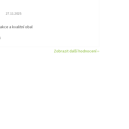
Hodnocení obchodu je 5 z 5 hvězdiček.
27.11.2025
eakce a kvalitní obal
i
Zobrazit další hodnocení