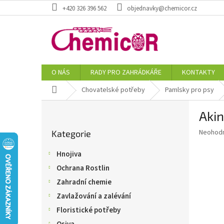
Přejít
+420 326 396 562
objednavky@chemicor.cz
na
obsah
O NÁS
RADY PRO ZAHRÁDKÁŘE
KONTAKTY
Domů
Chovatelské potřeby
Pamlsky pro psy
P
Akin
o
Přeskočit
s
Průměr
Neohod
Kategorie
kategorie
t
hodnoce
r
produkt
Hnojiva
a
je
Ochrana Rostlin
0,0
n
z
n
Zahradní chemie
5
í
Zavlažování a zalévání
hvězdič
p
Floristické potřeby
a