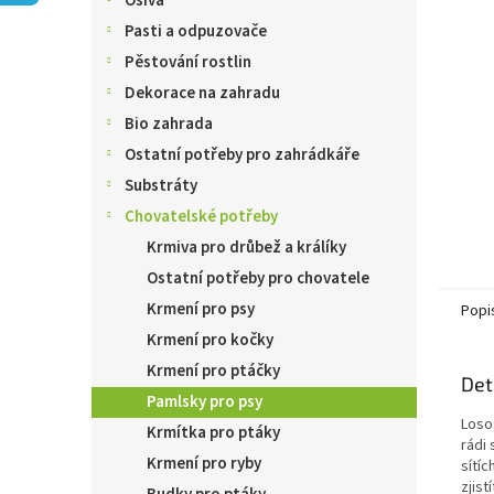
Osiva
n
e
Pasti a odpuzovače
l
Pěstování rostlin
Dekorace na zahradu
Bio zahrada
Ostatní potřeby pro zahrádkáře
Substráty
Chovatelské potřeby
Krmiva pro drůbež a králíky
Ostatní potřeby pro chovatele
Krmení pro psy
Popi
Krmení pro kočky
Krmení pro ptáčky
Det
Pamlsky pro psy
Loso
Krmítka pro ptáky
rádi
Krmení pro ryby
sítíc
zjis