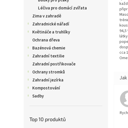
Budky pro ptáky
každ
Léčiva pro domácí zvířata
připr
Maso
Zima v zahradě
trén
Zahradnické nářadí
kousk
94,5 
Květináče a truhlíky
látky
Ochrana dřeva
pope
dosp
Bazénová chemie
cca 1
Zahradní textilie
Omega
Zahradní postřikovače
Ochrany stromků
Zahradní jezírka
Kompostování
Sadby
Rychl
Top 10 produktů