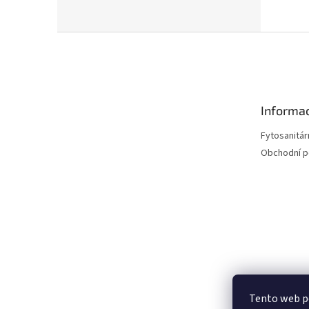
Z
á
p
a
t
Informac
í
Fytosanitár
Obchodní 
Tento web p