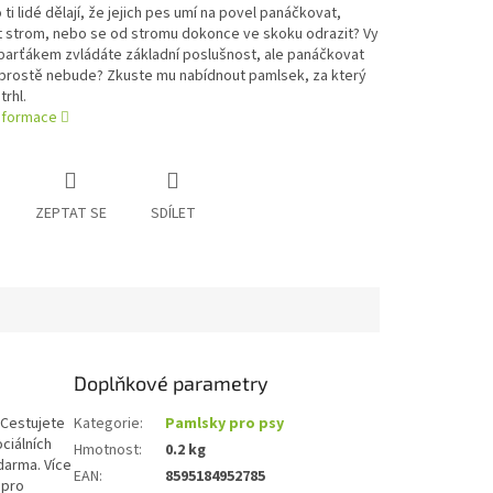
 ti lidé dělají, že jejich pes umí na povel panáčkovat,
 strom, nebo se od stromu dokonce ve skoku odrazit? Vy
parťákem zvládáte základní poslušnost, ale panáčkovat
 prostě nebude? Zkuste mu nabídnout pamlsek, za který
trhl.
informace
ZEPTAT SE
SDÍLET
Doplňkové parametry
 Cestujete
Kategorie
:
Pamlsky pro psy
ciálních
Hmotnost
:
0.2 kg
darma. Více
EAN
:
8595184952785
 pro