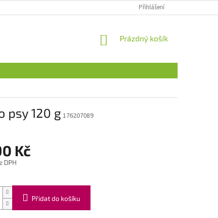
Přihlášení
NÁKUPNÍ
Prázdný košík
KOŠÍK
o psy 120 g
176207089
90 Kč
z DPH
Přidat do košíku