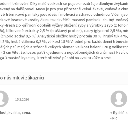
odenní trénování. Díky malé velikosti se pejsek nezdržuje dlouhým žvýkání
avený na další povel. Maso je pro psa přirozeně velmi lákavé, voňavé a chu
vé tréninkové pamlsky jsou ideální motivací a zdravou odměnou. V čem jso
inkové lososové kostky Akinu tak skvělé? -masový pamlsek -chutný -voňavý
y -fresh zip -přírodní doplněk výživy Složení: ryby a výrobky z ryb (z toho 
%), bílkovinné extrakty 2,5 % (hráškový protein), cukry (glycerol 2,5 %), mi
 (chlorid sodný 0,5 %) Analytické složky: hrubý protein 30 %, hrubý tuk 4 %
l 2 %, hrubá vláknina 0,2 %, vlhkost 18 % Vhodné pro: každodenní trénování
ělých psů malých a středně velkých plemen Velikost balení: 120 g Velikost 
 - 2 cm Víte, že: losos patří k jednomu z nejoblíbenějších druhů mas? Navíc
 3 mastné kyseliny, které příznivě působí na kvalitu kůže a srsti.
Hodnocení obchodu je 5 z 5 hvězdiček.
15.2.2026
ost, kvalita, cena.
+ Rychlé z
- Nic