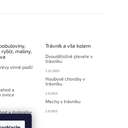
bobuloviny,
Trávník a vše kolem
 rybíz, maliny,
éva
Dvouděložné plevele v
trávníku
révy vinné padlí
1.12.2025
Houbové choroby v
trávníku
jahod a
2.9.2025
 ovoce
Mechy v trávníku
2.9.2025
ahod a drobného
Souhlasím