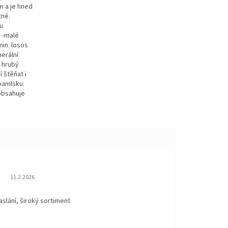
m a je hned
tné.
u
 -malé
min. losos
nerální
, hrubý
 štěňat i
pamlsku:
 obsahuje
Hodnocení obchodu je 5 z 5 hvězdiček.
11.2.2026
aslání, široký sortiment