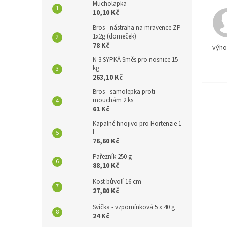
Mucholapka
10,10 Kč
Bros - nástraha na mravence ZP
1x2g (domeček)
78 Kč
výh
N 3 SYPKÁ Směs pro nosnice 15
kg
263,10 Kč
Bros - samolepka proti
mouchám 2 ks
61 Kč
Kapalné hnojivo pro Hortenzie 1
l
76,60 Kč
Pařezník 250 g
88,10 Kč
Kost bůvolí 16 cm
27,80 Kč
Svíčka - vzpomínková 5 x 40 g
24 Kč