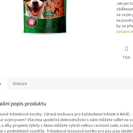
Jak jen to
oběhnout
se svým 
na povel
by se pře
Detailní 
TISK
s
Diskuze
ailní popis produktu
sové tréninkové kostky: Zdravá motivace pro každodenní trénink A NAVÍC -
 se svým psem? Všechna společná dobrodružství s námi můžete sdílet na so
h a díky projektu Výlety s Akinu můžete vyhrát velkou cestovní sadu zcela z
títe v podmínkách soutěže. Tréninkové lososové kostky pro psy jsou ideální