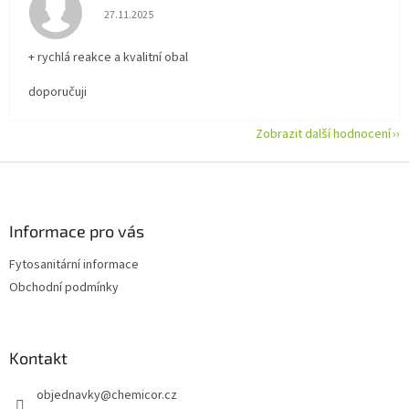
Hodnocení obchodu je 5 z 5 hvězdiček.
27.11.2025
+ rychlá reakce a kvalitní obal
doporučuji
Zobrazit další hodnocení
Z
á
p
a
Informace pro vás
t
Fytosanitární informace
í
Obchodní podmínky
Kontakt
objednavky
@
chemicor.cz