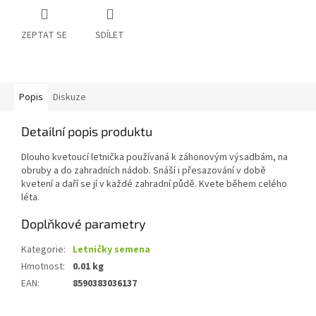
ZEPTAT SE
SDÍLET
Popis
Diskuze
Detailní popis produktu
Dlouho kvetoucí letnička používaná k záhonovým výsadbám, na
obruby a do zahradních nádob. Snáší i přesazování v době
kvetení a daří se jí v každé zahradní půdě. Kvete během celého
léta.
Doplňkové parametry
Kategorie
:
Letničky semena
Hmotnost
:
0.01 kg
EAN
:
8590383036137