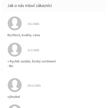
Hodnocení obchodu je 5 z 5 hvězdiček.
15.2.2026
Rychlost, kvalita, cena.
Hodnocení obchodu je 5 z 5 hvězdiček.
11.2.2026
+ Rychlé zaslání, široký sortiment
- Nic
Hodnocení obchodu je 5 z 5 hvězdiček.
29.11.2025
výhodné