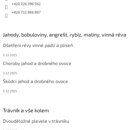
+420 326 396 562
+420 732 886 867
Jahody, bobuloviny, angrešt, rybíz, maliny, vinná réva
Ošetření révy vinné padlí a plíseň
3.12.2025
Choroby jahod a drobného ovoce
3.12.2025
Škůdci jahod a drobného ovoce
3.12.2025
Trávník a vše kolem
Dvouděložné plevele v trávníku