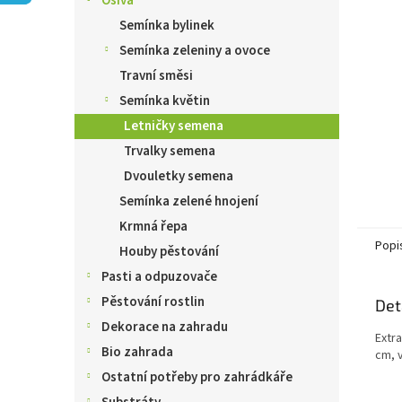
Osiva
n
e
Semínka bylinek
l
Semínka zeleniny a ovoce
Travní směsi
Semínka květin
Letničky semena
Trvalky semena
Dvouletky semena
Semínka zelené hnojení
Krmná řepa
Popi
Houby pěstování
Pasti a odpuzovače
Pěstování rostlin
Det
Dekorace na zahradu
Extr
Bio zahrada
cm, 
Ostatní potřeby pro zahrádkáře