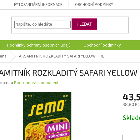
FYTOSANITÁRNÍ INFORMACE
OBCHODNÍ PODMÍNKY
HLEDAT
Podmínky ochrany osobních údajů
Obchodní podmínky
mena
AKSAMITNÍK ROZKLADITÝ SAFARI YELLOW FIRE
AMITNÍK ROZKLADITÝ SAFARI YELLOW 
né
noceno
Podrobnosti hodnocení
ní
43,
u
38,80 Kč
Měrná
Skla
cena:
ek.