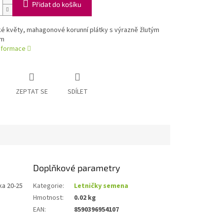
Přidat do košíku
ké květy, mahagonové korunní plátky s výrazně žlutým
ím
informace
ZEPTAT SE
SDÍLET
Doplňkové parametry
ka 20-25
Kategorie
:
Letničky semena
Hmotnost
:
0.02 kg
EAN
:
8590396954107