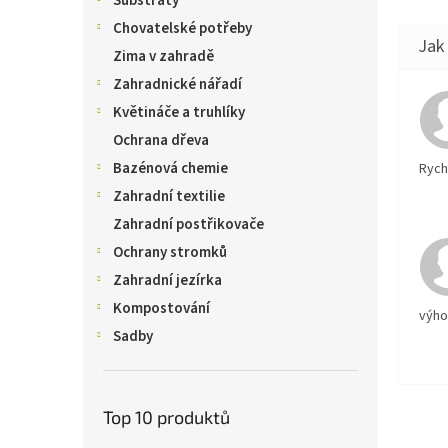
Substráty
Chovatelské potřeby
Zima v zahradě
Zahradnické nářadí
Květináče a truhlíky
Ochrana dřeva
Bazénová chemie
Rychl
Zahradní textilie
Zahradní postřikovače
Ochrany stromků
Zahradní jezírka
Kompostování
výh
Sadby
Top 10 produktů