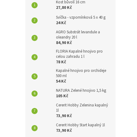
Kost bůvolí 16 cm
27,80 Kč
Svíčka - vzpomínková 5 x 40 g
24 Kč
AGRO Substrát levandule a
oleandry 20 l
84,90 Kč
FLORIA Kapalné hnojivo pro
celou zahradu 1 l
78 Kč
Kapalné hnojivo pro orchideje
500 ml
54 Kč
NATURA Zelené hnojivo 1,5 kg
105 Kč
Cererit Hobby Zelenina kapalný
1l
73,90 Kč
Cererit Hobby Start kapalný 1l
73,90 Kč