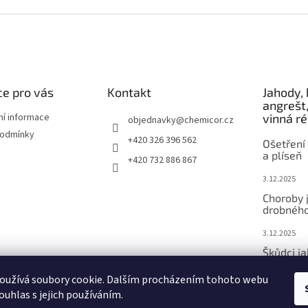
e pro vás
Kontakt
Jahody, 
angrešt,
ní informace
vinná r
objednavky
@
chemicor.cz
podmínky
+420 326 396 562
Ošetření 
a plíseň
+420 732 886 867
3.12.2025
Choroby 
drobného
3.12.2025
Škůdci j
ovoce
oužívá soubory cookie. Dalším procházením tohoto webu
3.12.2025
ouhlas s jejich používáním.