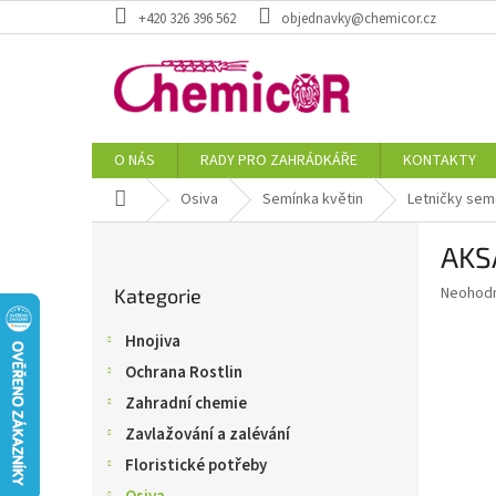
Přejít
+420 326 396 562
objednavky@chemicor.cz
na
obsah
O NÁS
RADY PRO ZAHRÁDKÁŘE
KONTAKTY
Domů
Osiva
Semínka květin
Letničky se
P
AKS
o
Přeskočit
s
Průměr
Neohod
Kategorie
kategorie
t
hodnoce
r
produkt
Hnojiva
a
je
Ochrana Rostlin
0,0
n
z
n
Zahradní chemie
5
í
Zavlažování a zalévání
hvězdič
p
Floristické potřeby
a