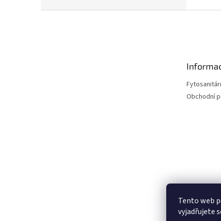
Z
á
p
a
t
Informac
í
Fytosanitár
Obchodní 
Tento web p
vyjadřujete s