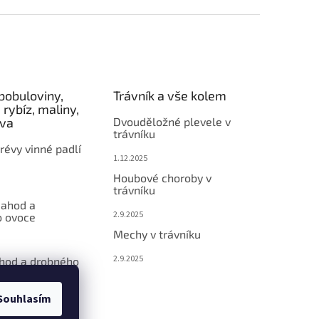
bobuloviny,
Trávník a vše kolem
 rybíz, maliny,
éva
Dvouděložné plevele v
trávníku
révy vinné padlí
1.12.2025
Houbové choroby v
trávníku
jahod a
2.9.2025
 ovoce
Mechy v trávníku
2.9.2025
ahod a drobného
Souhlasím