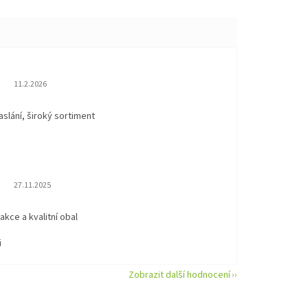
Hodnocení obchodu je 5 z 5 hvězdiček.
11.2.2026
aslání, široký sortiment
Hodnocení obchodu je 5 z 5 hvězdiček.
27.11.2025
eakce a kvalitní obal
i
Zobrazit další hodnocení