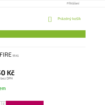
Přihlášení
NÁKUPNÍ
Prázdný košík
KOŠÍK
FIRE
9541
50 Kč
 bez DPH
dem