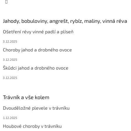
Jahody, bobuloviny, angrešt, rybíz, maliny, vinná réva
Ošetření révy vinné padlí a plíseň
3.12.2025
Choroby jahod a drobného ovoce
3.12.2025
Škůdci jahod a drobného ovoce
3.12.2025
Trávník a vše kolem
Dvouděložné plevele v trávníku
1.12.2025
Houbové choroby v trávníku