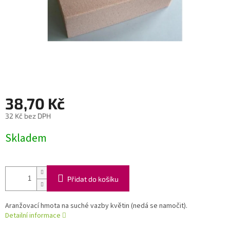
38,70 Kč
32 Kč bez DPH
Měrná
Skladem
cena:
Přidat do košíku
Aranžovací hmota na suché vazby květin (nedá se namočit).
Detailní informace