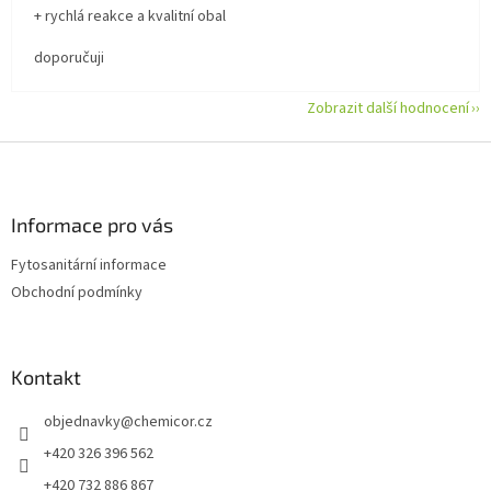
+ rychlá reakce a kvalitní obal
doporučuji
Zobrazit další hodnocení
Z
á
p
a
Informace pro vás
t
Fytosanitární informace
í
Obchodní podmínky
Kontakt
objednavky
@
chemicor.cz
+420 326 396 562
+420 732 886 867