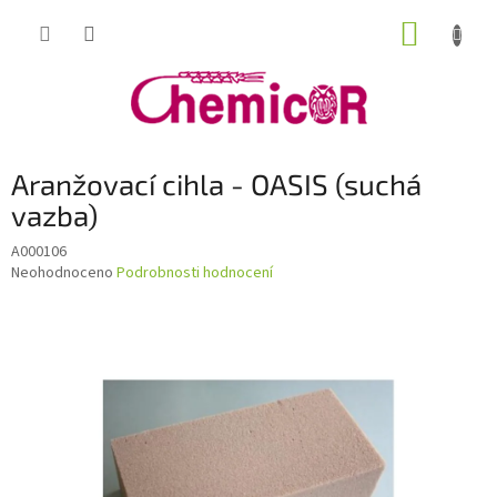
Přejít
NÁKUP
na
obsah
KOŠÍK
Aranžovací cihla - OASIS (suchá
vazba)
A000106
Průměrné
Neohodnoceno
Podrobnosti hodnocení
hodnocení
produktu
je
0,0
z
5
hvězdiček.