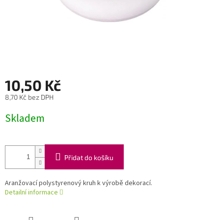
10,50 Kč
8,70 Kč bez DPH
Měrná
Skladem
cena:
Přidat do košíku
Aranžovací polystyrenový kruh k výrobě dekorací.
Detailní informace