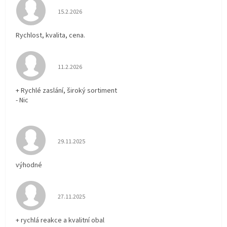
Hodnocení obchodu je 5 z 5 hvězdiček.
15.2.2026
Rychlost, kvalita, cena.
Hodnocení obchodu je 5 z 5 hvězdiček.
11.2.2026
+ Rychlé zaslání, široký sortiment
- Nic
Hodnocení obchodu je 5 z 5 hvězdiček.
29.11.2025
výhodné
Hodnocení obchodu je 5 z 5 hvězdiček.
27.11.2025
+ rychlá reakce a kvalitní obal