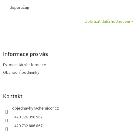
doporučuji
Zobrazit další hodnocení
Z
á
p
a
Informace pro vás
t
Fytosanitární informace
í
Obchodní podmínky
Kontakt
objednavky
@
chemicor.cz
+420 326 396 562
+420 732 886 867