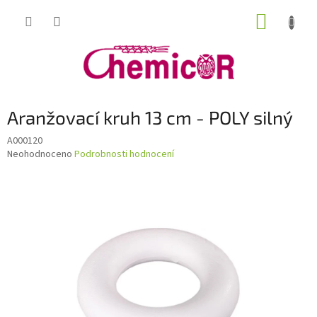
Přejít
NÁKUP
na
obsah
KOŠÍK
Aranžovací kruh 13 cm - POLY silný
A000120
Průměrné
Neohodnoceno
Podrobnosti hodnocení
hodnocení
produktu
je
0,0
z
5
hvězdiček.