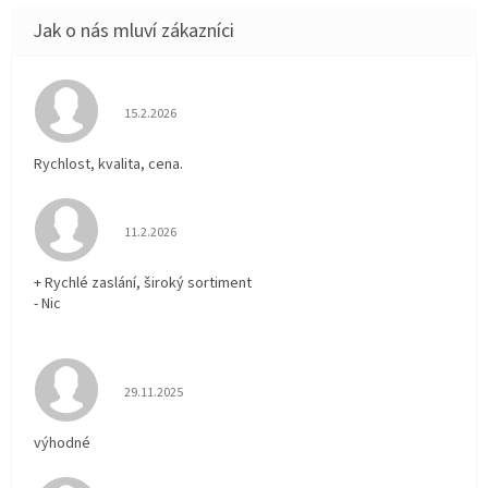
Hodnocení obchodu je 5 z 5 hvězdiček.
15.2.2026
Rychlost, kvalita, cena.
Hodnocení obchodu je 5 z 5 hvězdiček.
11.2.2026
+ Rychlé zaslání, široký sortiment
- Nic
Hodnocení obchodu je 5 z 5 hvězdiček.
29.11.2025
výhodné