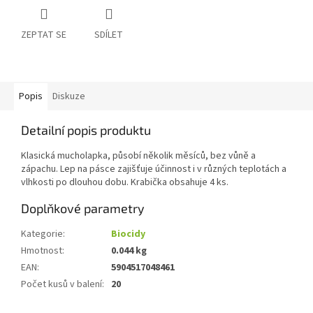
ZEPTAT SE
SDÍLET
Popis
Diskuze
Detailní popis produktu
Klasická mucholapka, působí několik měsíců, bez vůně a
zápachu. Lep na pásce zajišťuje účinnost i v různých teplotách a
vlhkosti po dlouhou dobu. Krabička obsahuje 4 ks.
Doplňkové parametry
Kategorie
:
Biocidy
Hmotnost
:
0.044 kg
EAN
:
5904517048461
Počet kusů v balení
:
20