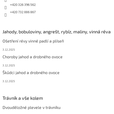
+420 326 396 562
+420 732 886 867
Jahody, bobuloviny, angrešt, rybíz, maliny, vinná réva
Ošetření révy vinné padlí a plíseň
3.12.2025
Choroby jahod a drobného ovoce
3.12.2025
Škůdci jahod a drobného ovoce
3.12.2025
Trávník a vše kolem
Dvouděložné plevele v trávníku