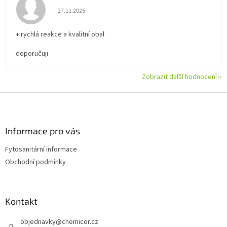
Hodnocení obchodu je 5 z 5 hvězdiček.
27.11.2025
+ rychlá reakce a kvalitní obal
doporučuji
Zobrazit další hodnocení
Z
á
p
a
Informace pro vás
t
Fytosanitární informace
í
Obchodní podmínky
Kontakt
objednavky
@
chemicor.cz