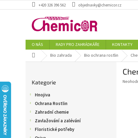
Přejít
+420 326 396 562
objednavky@chemicor.cz
na
obsah
O NÁS
RADY PRO ZAHRÁDKÁŘE
KONTAKTY
Domů
Bio zahrada
Bio ochrana rostlin
Che
P
Che
o
Přeskočit
s
Průměr
Neohod
Kategorie
kategorie
t
hodnoce
r
produkt
Hnojiva
a
je
Ochrana Rostlin
0,0
n
z
n
Zahradní chemie
5
í
Zavlažování a zalévání
hvězdič
p
Floristické potřeby
a