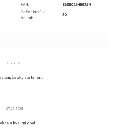
EAN
:
8585025400254
Počet kusů v
32
balení
:
Hodnocení obchodu je 5 z 5 hvězdiček.
11.2.2026
aslání, široký sortiment
Hodnocení obchodu je 5 z 5 hvězdiček.
27.11.2025
eakce a kvalitní obal
i