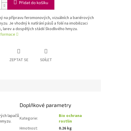
Přidat do košíku
ý na přípravu feromonových, vizuálních a bariérových
yzu. Je vhodný k natírání pásů a folií na imobilizaci
 larev a dospělých stádií škodlivého hmyzu.
informace
ZEPTAT SE
SDÍLET
Doplňkové parametry
vých lapačů
Bio ochrana
Kategorie
:
 hmyzu.
rostlin
Hmotnost
:
0.26 kg