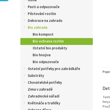
Osiva
n
e
Pasti a odpuzovače
l
Pěstování rostlin
Dekorace na zahradu
Bio zahrada
Bio kompost
Bio ochrana rostlin
Ostatní bio produkty
Bio hnojiva
Bio odpuzovače
Ostatní potřeby pro zahrádkáře
Popi
Substráty
Chovatelské potřeby
Det
Zima v zahradě
Zahradnické nářadí
Tent
hmyzu
Květináče a truhlíky
Použ