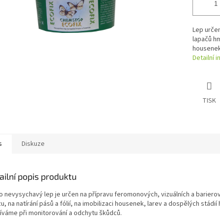
Lep určen
lapačů hm
housenek,
Detailní 
TISK
s
Diskuze
ailní popis produktu
o nevysychavý lep je určen na přípravu feromonových, vizuálních a bariero
, na natírání pásů a fólií, na imobilizaci housenek, larev a dospělých stádií
íváme při monitorování a odchytu škůdců.