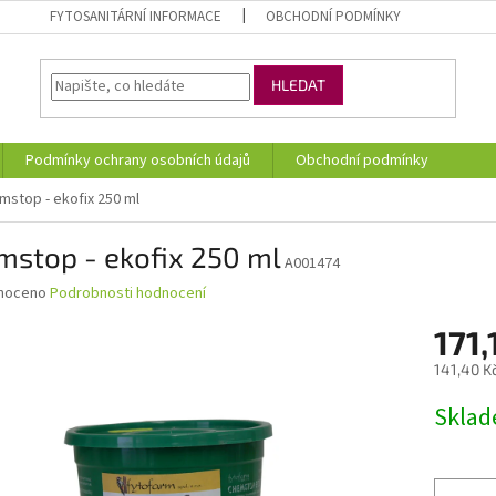
FYTOSANITÁRNÍ INFORMACE
OBCHODNÍ PODMÍNKY
HLEDAT
Podmínky ochrany osobních údajů
Obchodní podmínky
mstop - ekofix 250 ml
mstop - ekofix 250 ml
A001474
né
noceno
Podrobnosti hodnocení
ní
171,
u
141,40 K
Měrná
Skla
cena:
ek.