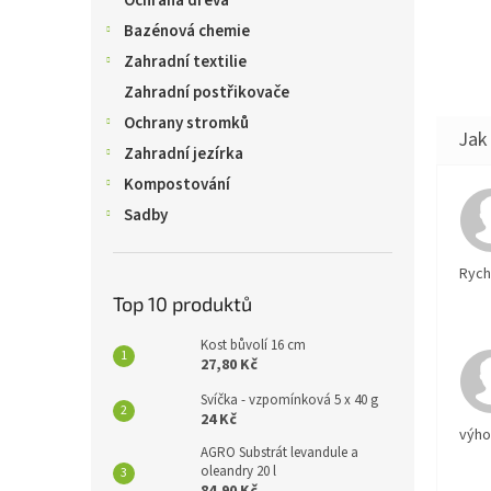
Ochrana dřeva
Bazénová chemie
Zahradní textilie
Zahradní postřikovače
Ochrany stromků
Zahradní jezírka
Kompostování
Sadby
Rychl
Top 10 produktů
Kost bůvolí 16 cm
27,80 Kč
Svíčka - vzpomínková 5 x 40 g
24 Kč
výh
AGRO Substrát levandule a
oleandry 20 l