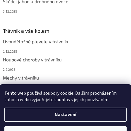
Škůdci jahod a drobného ovoce
3.12.2025
Trávník a vše kolem
Dvouděložné plevele v trávníku
1.12.2025
Houbové choroby v trávníku
2.9.2025
Mechy v trávníku
2.9.2025
Tento web používá soubory cookie. Dalším procházením
tohoto webu vyjadřujete souhlas s jejich používáním.
Vytvořil Shoptet
Nastavení
Copyright 2026
Chemicor
. Všechna práva vyhrazena.
Upravit