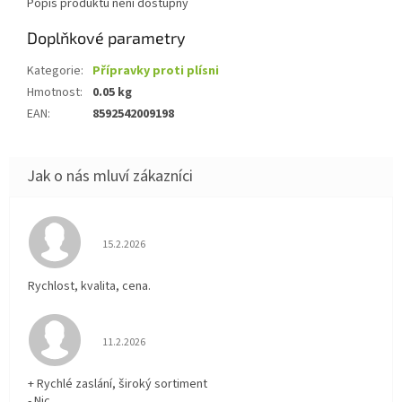
Popis produktu není dostupný
Doplňkové parametry
Kategorie
:
Přípravky proti plísni
Hmotnost
:
0.05 kg
EAN
:
8592542009198
Hodnocení obchodu je 5 z 5 hvězdiček.
15.2.2026
Rychlost, kvalita, cena.
Hodnocení obchodu je 5 z 5 hvězdiček.
11.2.2026
+ Rychlé zaslání, široký sortiment
- Nic