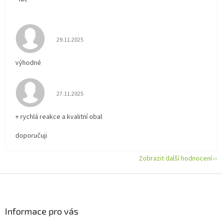
Hodnocení obchodu je 5 z 5 hvězdiček.
29.11.2025
výhodné
Hodnocení obchodu je 5 z 5 hvězdiček.
27.11.2025
+ rychlá reakce a kvalitní obal
doporučuji
Zobrazit další hodnocení
Z
á
p
a
Informace pro vás