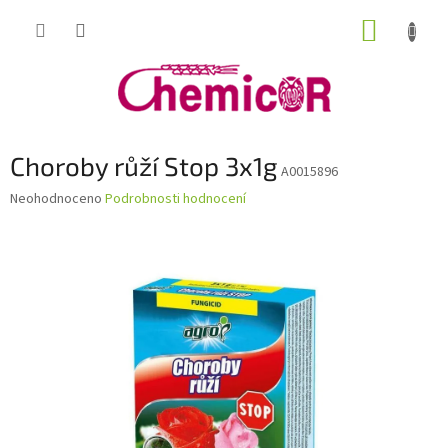
Přejít
NÁKUP
na
obsah
KOŠÍK
Choroby růží Stop 3x1g
A0015896
Průměrné
Neohodnoceno
Podrobnosti hodnocení
hodnocení
produktu
je
0,0
z
5
hvězdiček.