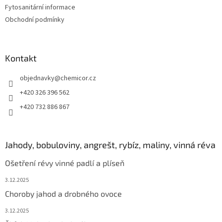
t
Fytosanitární informace
í
Obchodní podmínky
Kontakt
objednavky
@
chemicor.cz
+420 326 396 562
+420 732 886 867
Jahody, bobuloviny, angrešt, rybíz, maliny, vinná réva
Ošetření révy vinné padlí a plíseň
3.12.2025
Choroby jahod a drobného ovoce
3.12.2025