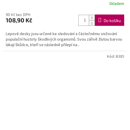
Skladem
90 Kč bez DPH
108,90 Kč
Do košíku
Lepové desky jsou určené ke sledování a částečnému snižování
populační hustoty škodlivých organismů. Svou zářivě žlutou barvou
lákají škůdce, kteří se následně přilepí na...
Kód:
B385