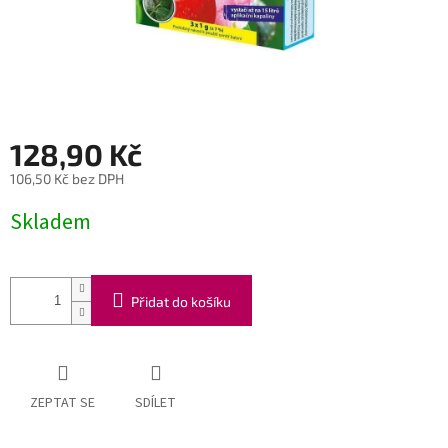
128,90 Kč
106,50 Kč bez DPH
Měrná
Skladem
cena:
Přidat do košíku
ZEPTAT SE
SDÍLET