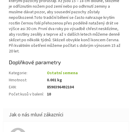
kterými pazochy prorůstají. Až jsou 15 – 18 cm dlouhé, sklízíme
je odříznutím nožem pod zemí nebo po odhrnutí zeminy a
musíme dávat pozor, aby sousední pazochy zůstaly
nepoškozené.Toto tradiční bělení se často nahrazuje krytím
rostlin černou folií přehozenou přes podélně natažený drát ve
výšce asi 30 cm. První dva roky po výsadbě chřest nesklízíme,
aby rostliny zesílily a teprve až v dalších letech můžeme denně
sklízet po několik týdnů. Sklizeň obvykle končí koncem června.
Při kvalitním ošetření můžeme počítat s dobrým výnosem 15 až
20 let.
Doplňkové parametry
Kategorie
:
Ostatní semena
Hmotnost
:
0.001 kg
EAN
:
8590396492104
Počet kusů v balení
:
10