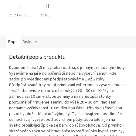
ZEPTAT SE
SDÍLET
Popis
Diskuze
Detailní popis produktu
Dvoudomá, asi 1,5 m vysoká rostlina, s jemnými nitkovitými listy.
Vyséváme na jaře do pařeniště nebo na výsevní záhon, kde
sadbu po vyjednocení předpěstováváme 1 až 2 roky.
Předpěstované trsy po přezimování vybereme a vysazujeme na
trvalé stanoviště do brázd hlubokých 20 – 30 cm. Krčky se
zahrnou asi 10 cm vrstvou zeminy a na narůstající stonky
postupně přihrnujeme zeminu do výše 20 – 30 cm. Nad zem
necháme vyčnívat asi 10 cm dlouhou část. Užitkovou částí jsou
pazochy, dužnaté mladé výhonky. Ty získávají jemnost tím, že
se nechávají vyvíjet pod povrchem půdy. Jsou bílé a jen na
světlo pronikající špička se barví do růžovofialova. Od prvního
sklizňového roku se přihrnováním vytvoří hrůbky kypré zeminy,