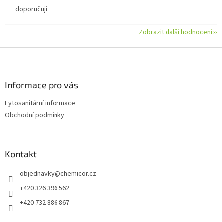
doporučuji
Zobrazit další hodnocení
Z
á
p
a
Informace pro vás
t
Fytosanitární informace
í
Obchodní podmínky
Kontakt
objednavky
@
chemicor.cz
+420 326 396 562
+420 732 886 867