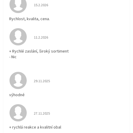
Hodnocení obchodu je 5 z 5 hvězdiček.
15.2.2026
Rychlost, kvalita, cena.
Hodnocení obchodu je 5 z 5 hvězdiček.
11.2.2026
+ Rychlé zaslání, široký sortiment
- Nic
Hodnocení obchodu je 5 z 5 hvězdiček.
29.11.2025
výhodné
Hodnocení obchodu je 5 z 5 hvězdiček.
27.11.2025
+ rychlá reakce a kvalitní obal