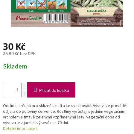
30 Kč
26,80 Kč bez DPH
Měrná
Skladem
cena:
Přidat do košíku
Odrůda, určená pro sklizeň s natí a ke svazkování. Výsev lze provádět
od jara do poloviny července. Rostliny vyrůstají s jedním vegetačním
vrcholem a tmavě zelenými vzpřímenými listy. Vegetační doba od
výsevu je z jarních výsevů cca 70 dní.
Detailní informace