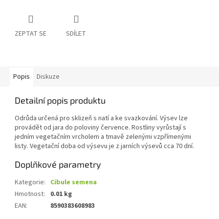
ZEPTAT SE
SDÍLET
Popis
Diskuze
Detailní popis produktu
Odrůda určená pro sklizeň s natí a ke svazkování. Výsev lze
provádět od jara do poloviny července. Rostliny vyrůstají s
jedním vegetačním vrcholem a tmavě zelenými vzpřímenými
listy. Vegetační doba od výsevu je z jarních výsevů cca 70 dní.
Doplňkové parametry
Kategorie
:
Cibule semena
Hmotnost
:
0.01 kg
EAN
:
8590383608983