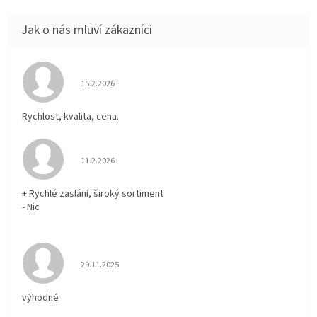
Hodnocení obchodu je 5 z 5 hvězdiček.
15.2.2026
Rychlost, kvalita, cena.
Hodnocení obchodu je 5 z 5 hvězdiček.
11.2.2026
+ Rychlé zaslání, široký sortiment
- Nic
Hodnocení obchodu je 5 z 5 hvězdiček.
29.11.2025
výhodné