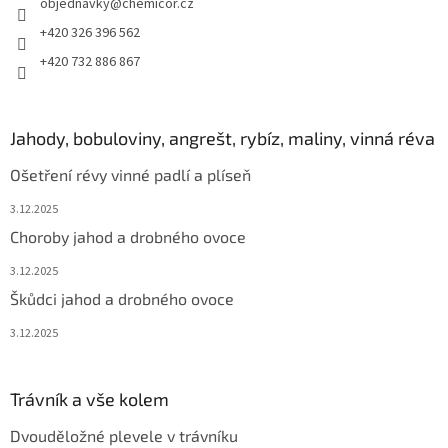
objednavky
@
chemicor.cz
+420 326 396 562
+420 732 886 867
Jahody, bobuloviny, angrešt, rybíz, maliny, vinná réva
Ošetření révy vinné padlí a plíseň
3.12.2025
Choroby jahod a drobného ovoce
3.12.2025
Škůdci jahod a drobného ovoce
3.12.2025
Trávník a vše kolem
Dvouděložné plevele v trávníku