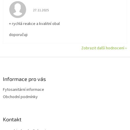
Hodnocení obchodu je 5 z 5 hvězdiček.
27.11.2025
+ rychlá reakce a kvalitní obal
doporučuji
Zobrazit další hodnocení
Z
á
p
a
Informace pro vás
t
Fytosanitární informace
í
Obchodní podmínky
Kontakt