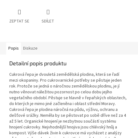
ZEPTAT SE
SDÍLET
Popis
Diskuze
Detailní popis produktu
Cukrová řepa je dvouletá zemědělská plodina, která se řadí
mezi okopaniny. Pro cukrovarnické potřeby se pěstuje jeden
rok. Protože se jedná o náročnou zemědělskou plodinu, je jí
nutno věnovat náležitou pozornost po celou dobu jejího
vegetačního období. Pěstuje se hlavně v řepařských oblastech,
do kterých je mimo jiné začleněna i oblast střední Moravy.
Cukrová řepa je plodina náročná na půdu, výživu, ochranu a
dešťové srážky. Neměla by se pěstovat po sobě dříve než za 4
až 5 let. Organické hnojení je nezbytnou součástí systému
hnojení cukrovky. Nejvhodnější hnojiva jsou chlévský hnůj a
kompost. Výše dávek živin k cukrovce má vycházet z analýzy