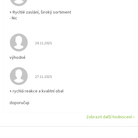
+ Rychlé zaslání, široký sortiment
- Nic
Hodnocení obchodu je 5 z 5 hvězdiček.
29.11.2025
výhodné
Hodnocení obchodu je 5 z 5 hvězdiček.
27.11.2025
+ rychlá reakce a kvalitní obal
doporučuji
Zobrazit další hodnocení
Z
á