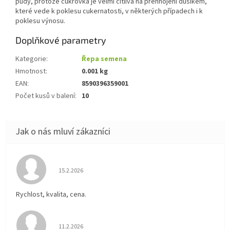
půdy, protože cukrovka je velmi citlivá na přehnojení dusíkem,
které vede k poklesu cukernatosti, v některých případech i k
poklesu výnosu.
Doplňkové parametry
Kategorie
:
Řepa semena
Hmotnost
:
0.001 kg
EAN
:
8590396359001
Počet kusů v balení
:
10
Hodnocení obchodu je 5 z 5 hvězdiček.
15.2.2026
Rychlost, kvalita, cena.
Hodnocení obchodu je 5 z 5 hvězdiček.
11.2.2026