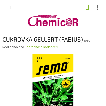
Přejít
NÁKUP
na
obsah
KOŠÍK
CUKROVKA GELLERT (FABIUS)
3590
Průměrné
Neohodnoceno
Podrobnosti hodnocení
hodnocení
produktu
je
0,0
z
5
hvězdiček.