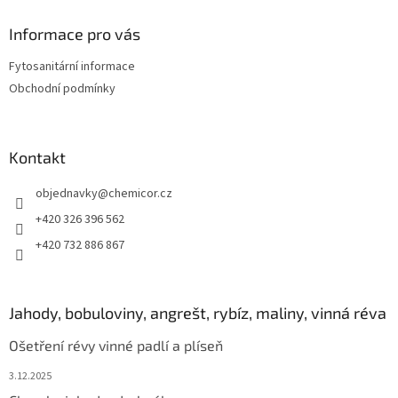
p
a
Informace pro vás
t
Fytosanitární informace
í
Obchodní podmínky
Kontakt
objednavky
@
chemicor.cz
+420 326 396 562
+420 732 886 867
Jahody, bobuloviny, angrešt, rybíz, maliny, vinná réva
Ošetření révy vinné padlí a plíseň
3.12.2025