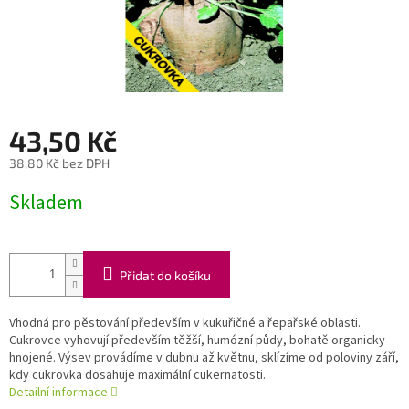
43,50 Kč
38,80 Kč bez DPH
Měrná
Skladem
cena:
Přidat do košíku
Vhodná pro pěstování především v kukuřičné a řepařské oblasti.
Cukrovce vyhovují především těžší, humózní půdy, bohatě organicky
hnojené. Výsev provádíme v dubnu až květnu, sklízíme od poloviny září,
kdy cukrovka dosahuje maximální cukernatosti.
Detailní informace