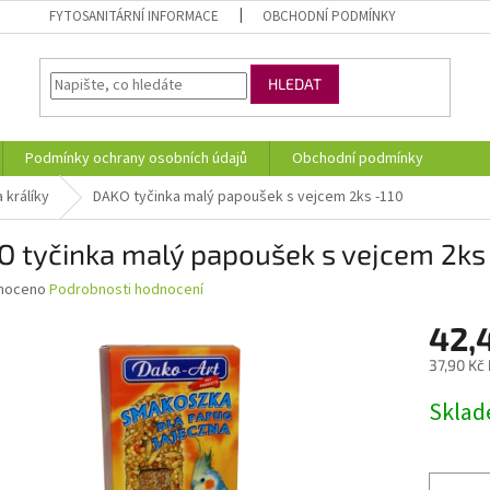
FYTOSANITÁRNÍ INFORMACE
OBCHODNÍ PODMÍNKY
HLEDAT
Podmínky ochrany osobních údajů
Obchodní podmínky
 králíky
DAKO tyčinka malý papoušek s vejcem 2ks -110
 tyčinka malý papoušek s vejcem 2ks 
né
noceno
Podrobnosti hodnocení
ní
42,
u
37,90 Kč
Měrná
Skla
cena:
ek.