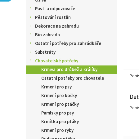
Osiva
n
e
Pasti a odpuzovače
l
Pěstování rostlin
Dekorace na zahradu
Bio zahrada
Ostatní potřeby pro zahrádkáře
Substráty
Chovatelské potřeby
Krmiva pro drůbež a králíky
Popi
Ostatní potřeby pro chovatele
Krmení pro psy
Krmení pro kočky
Det
Krmení pro ptáčky
Popi
Pamlsky pro psy
Krmítka pro ptáky
Krmení pro ryby