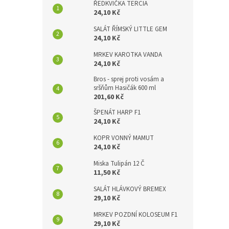
ŘEDKVIČKA TERCIA
24,10 Kč
SALÁT ŘÍMSKÝ LITTLE GEM
24,10 Kč
MRKEV KAROTKA VANDA
24,10 Kč
Bros - sprej proti vosám a
sršňům Hasičák 600 ml
201,60 Kč
ŠPENÁT HARP F1
24,10 Kč
KOPR VONNÝ MAMUT
24,10 Kč
Miska Tulipán 12 Č
11,50 Kč
SALÁT HLÁVKOVÝ BREMEX
29,10 Kč
MRKEV POZDNÍ KOLOSEUM F1
29,10 Kč