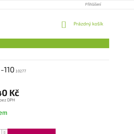
Přihlášení
NÁKUPNÍ
Prázdný košík
KOŠÍK
-110
10277
40 Kč
 bez DPH
dem