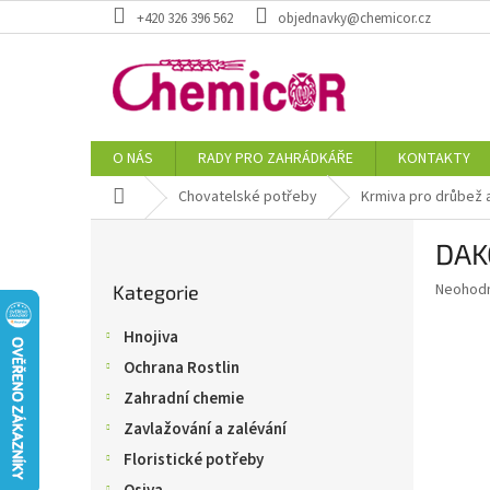
Přejít
+420 326 396 562
objednavky@chemicor.cz
na
obsah
O NÁS
RADY PRO ZAHRÁDKÁŘE
KONTAKTY
Domů
Chovatelské potřeby
Krmiva pro drůbež a
P
DAKO
o
Přeskočit
s
Průměr
Neohod
Kategorie
kategorie
t
hodnoce
r
produkt
Hnojiva
a
je
Ochrana Rostlin
0,0
n
z
n
Zahradní chemie
5
í
Zavlažování a zalévání
hvězdič
p
Floristické potřeby
a