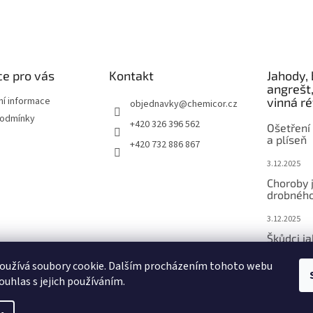
e pro vás
Kontakt
Jahody, 
angrešt,
ní informace
vinná r
objednavky
@
chemicor.cz
podmínky
+420 326 396 562
Ošetření 
a plíseň
+420 732 886 867
3.12.2025
Choroby 
drobného
3.12.2025
Škůdci j
ovoce
oužívá soubory cookie. Dalším procházením tohoto webu
3.12.2025
ouhlas s jejich používáním.