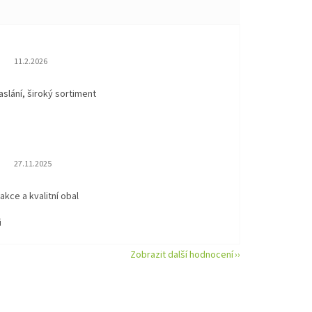
Hodnocení obchodu je 5 z 5 hvězdiček.
11.2.2026
aslání, široký sortiment
Hodnocení obchodu je 5 z 5 hvězdiček.
27.11.2025
eakce a kvalitní obal
i
Zobrazit další hodnocení