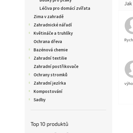
Budky pro ptáky
Léčiva pro domácí zvířata
Zima v zahradě
Zahradnické nářadí
Květináče a truhlíky
Rychl
Ochrana dřeva
Bazénová chemie
Zahradní textilie
Zahradní postřikovače
Ochrany stromků
Zahradní jezírka
výh
Kompostování
Sadby
Top 10 produktů