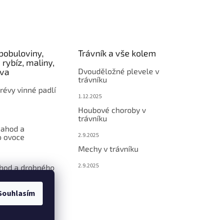
bobuloviny,
Trávník a vše kolem
 rybíz, maliny,
éva
Dvouděložné plevele v
trávníku
révy vinné padlí
1.12.2025
Houbové choroby v
trávníku
jahod a
2.9.2025
 ovoce
Mechy v trávníku
2.9.2025
ahod a drobného
Souhlasím