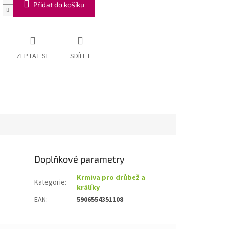
Přidat do košíku
ZEPTAT SE
SDÍLET
Doplňkové parametry
Krmiva pro drůbež a
Kategorie
:
králíky
EAN
:
5906554351108