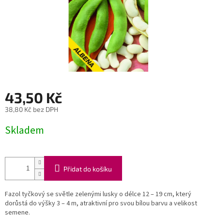
43,50 Kč
38,80 Kč bez DPH
Měrná
Skladem
cena:
Přidat do košíku
Fazol tyčkový se světle zelenými lusky o délce 12 – 19 cm, který
dorůstá do výšky 3 – 4 m, atraktivní pro svou bílou barvu a velikost
semene.