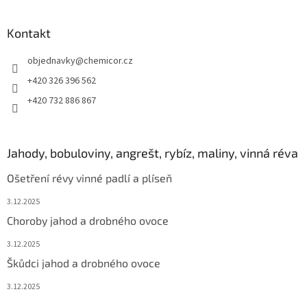
Kontakt
objednavky
@
chemicor.cz
+420 326 396 562
+420 732 886 867
Jahody, bobuloviny, angrešt, rybíz, maliny, vinná réva
Ošetření révy vinné padlí a plíseň
3.12.2025
Choroby jahod a drobného ovoce
3.12.2025
Škůdci jahod a drobného ovoce
3.12.2025