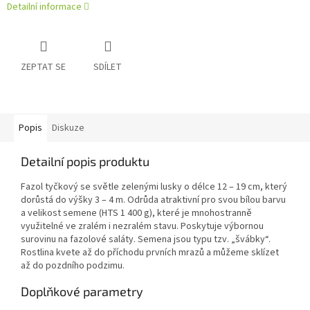
Detailní informace
ZEPTAT SE
SDÍLET
Popis
Diskuze
Detailní popis produktu
Fazol tyčkový se světle zelenými lusky o délce 12 – 19 cm, který
dorůstá do výšky 3 – 4 m. Odrůda atraktivní pro svou bílou barvu
a velikost semene (HTS 1 400 g), které je mnohostranně
využitelné ve zralém i nezralém stavu. Poskytuje výbornou
surovinu na fazolové saláty. Semena jsou typu tzv. „švábky“.
Rostlina kvete až do příchodu prvních mrazů a můžeme sklízet
až do pozdního podzimu.
Doplňkové parametry