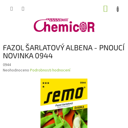
Přejít
NÁKUP
na
obsah
KOŠÍK
FAZOL ŠARLATOVÝ ALBENA - PNOUCÍ
NOVINKA 0944
0944
Průměrné
Neohodnoceno
Podrobnosti hodnocení
hodnocení
produktu
je
0,0
z
5
hvězdiček.