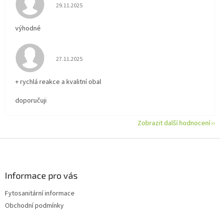
Hodnocení obchodu je 5 z 5 hvězdiček.
29.11.2025
výhodné
Hodnocení obchodu je 5 z 5 hvězdiček.
27.11.2025
+ rychlá reakce a kvalitní obal
doporučuji
Zobrazit další hodnocení
Z
á
p
a
Informace pro vás
t
Fytosanitární informace
í
Obchodní podmínky