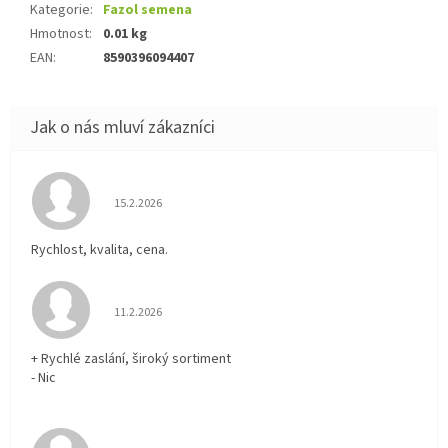
Kategorie
:
Fazol semena
Hmotnost
:
0.01 kg
EAN
:
8590396094407
Hodnocení obchodu je 5 z 5 hvězdiček.
15.2.2026
Rychlost, kvalita, cena.
Hodnocení obchodu je 5 z 5 hvězdiček.
11.2.2026
+ Rychlé zaslání, široký sortiment
- Nic