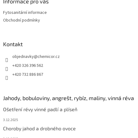
a
Informace pro vás
t
Fytosanitární informace
í
Obchodní podmínky
Kontakt
objednavky
@
chemicor.cz
+420 326 396 562
+420 732 886 867
Jahody, bobuloviny, angrešt, rybíz, maliny, vinná réva
Ošetření révy vinné padlí a plíseň
3.12.2025
Choroby jahod a drobného ovoce