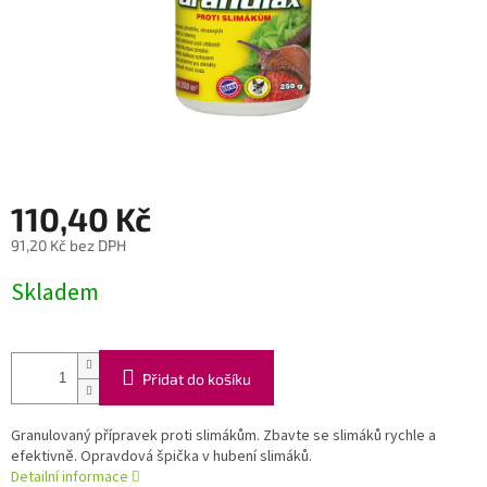
110,40 Kč
91,20 Kč bez DPH
Měrná
Skladem
cena:
Přidat do košíku
Granulovaný přípravek proti slimákům. Zbavte se slimáků rychle a
efektivně. Opravdová špička v hubení slimáků.
Detailní informace