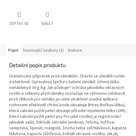
ZEPTAT SE
SDÍLET
Popis
Související soubory (1)
Diskuze
Detailní popis produktu
Granulovaný přípravek proti slimákům. Zbavte se slimáků rychle
a efektivně. Opravdová špička v hubení slimáků. Účinná látka:
metaldehyd 30 g/kg Jak účinkuje? ochrana jahodníku okrasných
rostlin a zeleniny před slimáky vyznačuje se výbornou odolností
proti vlhkosti pro slimáky je velmi atraktivní snadná aplikace
rozhozem efektivně chrání úrodu obsahuje Bitrex (hořkou látku),
která zabrání požití pelet obsauje přírodní repelentní látku LORE,
která zabrání požití pelet psy Pro jaké rostliny je registrován?
jahodník salát, štěrbák zahradní (endivie), řeřicha, hořčice,
sareptská, špenát, mangold, šrucha zelná zelí hlávkové, kapusta
hlávková, kapusta růžičková, květák okrasné rostliny Jak jej