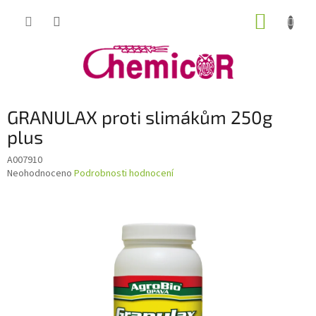
Přejít
NÁKUP
na
obsah
KOŠÍK
GRANULAX proti slimákům 250g
plus
A007910
Průměrné
Neohodnoceno
Podrobnosti hodnocení
hodnocení
produktu
je
0,0
z
5
hvězdiček.