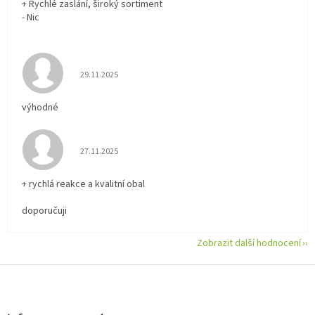
+ Rychlé zaslání, široký sortiment
- Nic
Hodnocení obchodu je 5 z 5 hvězdiček.
29.11.2025
výhodné
Hodnocení obchodu je 5 z 5 hvězdiček.
27.11.2025
+ rychlá reakce a kvalitní obal
doporučuji
Zobrazit další hodnocení
Z
á
p