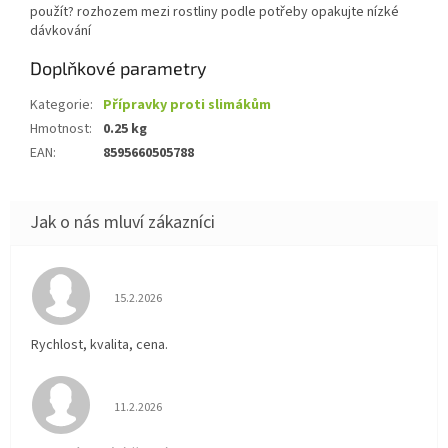
použít? rozhozem mezi rostliny podle potřeby opakujte nízké
dávkování
Doplňkové parametry
Kategorie
:
Přípravky proti slimákům
Hmotnost
:
0.25 kg
EAN
:
8595660505788
Hodnocení obchodu je 5 z 5 hvězdiček.
15.2.2026
Rychlost, kvalita, cena.
Hodnocení obchodu je 5 z 5 hvězdiček.
11.2.2026