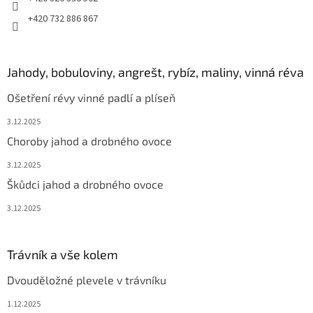
+420 732 886 867
Jahody, bobuloviny, angrešt, rybíz, maliny, vinná réva
Ošetření révy vinné padlí a plíseň
3.12.2025
Choroby jahod a drobného ovoce
3.12.2025
Škůdci jahod a drobného ovoce
3.12.2025
Trávník a vše kolem
Dvouděložné plevele v trávníku
1.12.2025