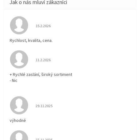
Hodnocení obchodu je 5 z 5 hvězdiček.
15.2.2026
Rychlost, kvalita, cena.
Hodnocení obchodu je 5 z 5 hvězdiček.
11.2.2026
+ Rychlé zaslání, široký sortiment
- Nic
Hodnocení obchodu je 5 z 5 hvězdiček.
29.11.2025
výhodné
Hodnocení obchodu je 5 z 5 hvězdiček.