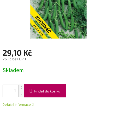
29,10 Kč
26 Kč bez DPH
Měrná
Skladem
cena:
Přidat do košíku
Detailní informace