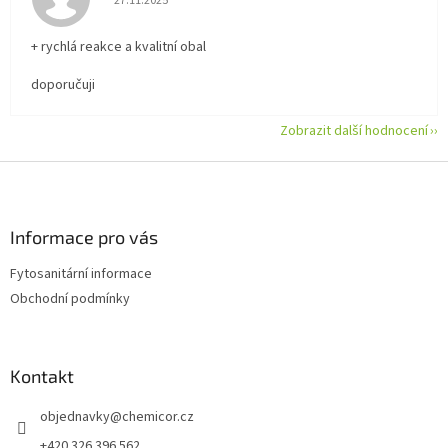
27.11.2025
+ rychlá reakce a kvalitní obal
doporučuji
Zobrazit další hodnocení
Z
á
p
a
Informace pro vás
t
Fytosanitární informace
í
Obchodní podmínky
Kontakt
objednavky
@
chemicor.cz
+420 326 396 562