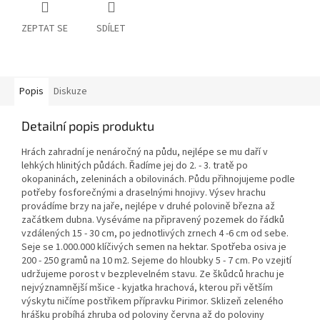
ZEPTAT SE
SDÍLET
Popis
Diskuze
Detailní popis produktu
Hrách zahradní je nenáročný na půdu, nejlépe se mu daří v
lehkých hlinitých půdách. Řadíme jej do 2. - 3. tratě po
okopaninách, zeleninách a obilovinách. Půdu přihnojujeme podle
potřeby fosforečnými a draselnými hnojivy. Výsev hrachu
provádíme brzy na jaře, nejlépe v druhé polovině března až
začátkem dubna. Vyséváme na připravený pozemek do řádků
vzdálených 15 - 30 cm, po jednotlivých zrnech 4 -6 cm od sebe.
Seje se 1.000.000 klíčivých semen na hektar. Spotřeba osiva je
200 - 250 gramů na 10 m2. Sejeme do hloubky 5 - 7 cm. Po vzejití
udržujeme porost v bezplevelném stavu. Ze škůdců hrachu je
nejvýznamnější mšice - kyjatka hrachová, kterou při větším
výskytu ničíme postřikem přípravku Pirimor. Sklizeň zeleného
hrášku probíhá zhruba od poloviny června až do poloviny