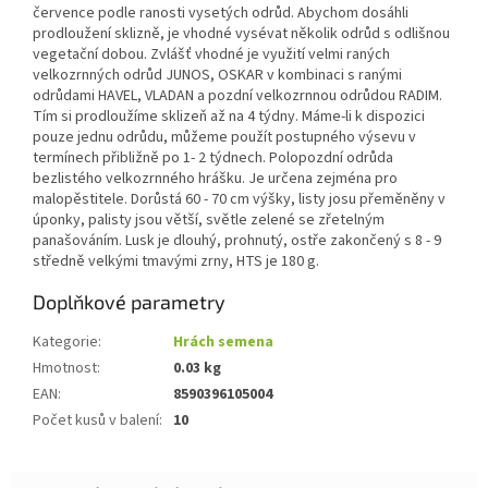
července podle ranosti vysetých odrůd. Abychom dosáhli
prodloužení sklizně, je vhodné vysévat několik odrůd s odlišnou
vegetační dobou. Zvlášť vhodné je využití velmi raných
velkozrnných odrůd JUNOS, OSKAR v kombinaci s ranými
odrůdami HAVEL, VLADAN a pozdní velkozrnnou odrůdou RADIM.
Tím si prodloužíme sklizeň až na 4 týdny. Máme-li k dispozici
pouze jednu odrůdu, můžeme použít postupného výsevu v
termínech přibližně po 1- 2 týdnech. Polopozdní odrůda
bezlistého velkozrnného hrášku. Je určena zejména pro
malopěstitele. Dorůstá 60 - 70 cm výšky, listy josu přeměněny v
úponky, palisty jsou větší, světle zelené se zřetelným
panašováním. Lusk je dlouhý, prohnutý, ostře zakončený s 8 - 9
středně velkými tmavými zrny, HTS je 180 g.
Doplňkové parametry
Kategorie
:
Hrách semena
Hmotnost
:
0.03 kg
EAN
:
8590396105004
Počet kusů v balení
:
10