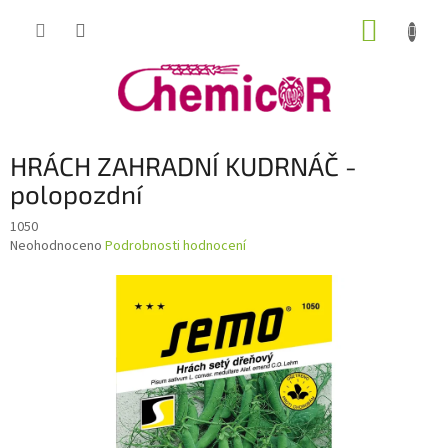
Přejít
NÁKUP
na
obsah
KOŠÍK
HRÁCH ZAHRADNÍ KUDRNÁČ -
polopozdní
1050
Průměrné
Neohodnoceno
Podrobnosti hodnocení
hodnocení
produktu
je
0,0
z
5
hvězdiček.