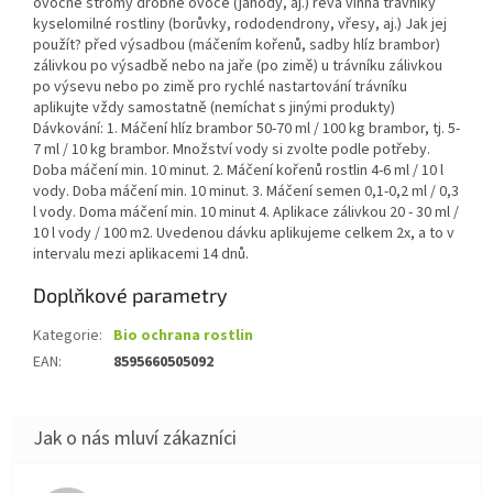
ovocné stromy drobné ovoce (jahody, aj.) réva vinná trávníky
kyselomilné rostliny (borůvky, rododendrony, vřesy, aj.) Jak jej
použít? před výsadbou (máčením kořenů, sadby hlíz brambor)
zálivkou po výsadbě nebo na jaře (po zimě) u trávníku zálivkou
po výsevu nebo po zimě pro rychlé nastartování trávníku
aplikujte vždy samostatně (nemíchat s jinými produkty)
Dávkování: 1. Máčení hlíz brambor 50-70 ml / 100 kg brambor, tj. 5-
7 ml / 10 kg brambor. Množství vody si zvolte podle potřeby.
Doba máčení min. 10 minut. 2. Máčení kořenů rostlin 4-6 ml / 10 l
vody. Doba máčení min. 10 minut. 3. Máčení semen 0,1-0,2 ml / 0,3
l vody. Doma máčení min. 10 minut 4. Aplikace zálivkou 20 - 30 ml /
10 l vody / 100 m2. Uvedenou dávku aplikujeme celkem 2x, a to v
intervalu mezi aplikacemi 14 dnů.
Doplňkové parametry
Kategorie
:
Bio ochrana rostlin
EAN
:
8595660505092