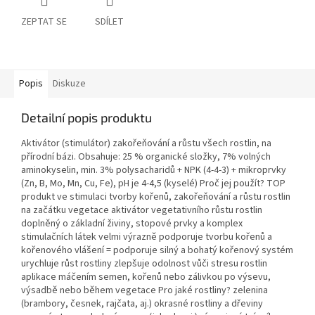
ZEPTAT SE
SDÍLET
Popis
Diskuze
Detailní popis produktu
Aktivátor (stimulátor) zakořeňování a růstu všech rostlin, na
přírodní bázi. Obsahuje: 25 % organické složky, 7% volných
aminokyselin, min. 3% polysacharidů + NPK (4-4-3) + mikroprvky
(Zn, B, Mo, Mn, Cu, Fe), pH je 4-4,5 (kyselé) Proč jej použít? TOP
produkt ve stimulaci tvorby kořenů, zakořeňování a růstu rostlin
na začátku vegetace aktivátor vegetativního růstu rostlin
doplněný o základní živiny, stopové prvky a komplex
stimulačních látek velmi výrazně podporuje tvorbu kořenů a
kořenového vlášení = podporuje silný a bohatý kořenový systém
urychluje růst rostliny zlepšuje odolnost vůči stresu rostlin
aplikace máčením semen, kořenů nebo zálivkou po výsevu,
výsadbě nebo během vegetace Pro jaké rostliny? zelenina
(brambory, česnek, rajčata, aj.) okrasné rostliny a dřeviny