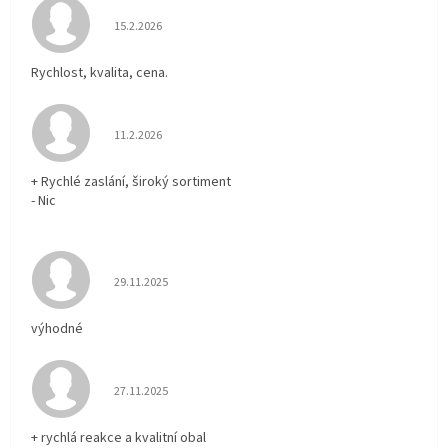
Hodnocení obchodu je 5 z 5 hvězdiček.
15.2.2026
Rychlost, kvalita, cena.
Hodnocení obchodu je 5 z 5 hvězdiček.
11.2.2026
+ Rychlé zaslání, široký sortiment
- Nic
Hodnocení obchodu je 5 z 5 hvězdiček.
29.11.2025
výhodné
Hodnocení obchodu je 5 z 5 hvězdiček.
27.11.2025
+ rychlá reakce a kvalitní obal