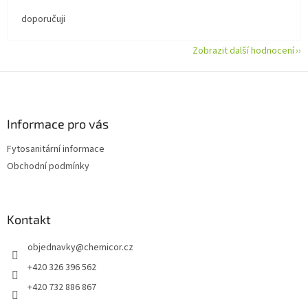
doporučuji
Zobrazit další hodnocení
Z
á
p
a
Informace pro vás
t
Fytosanitární informace
í
Obchodní podmínky
Kontakt
objednavky
@
chemicor.cz
+420 326 396 562
+420 732 886 867