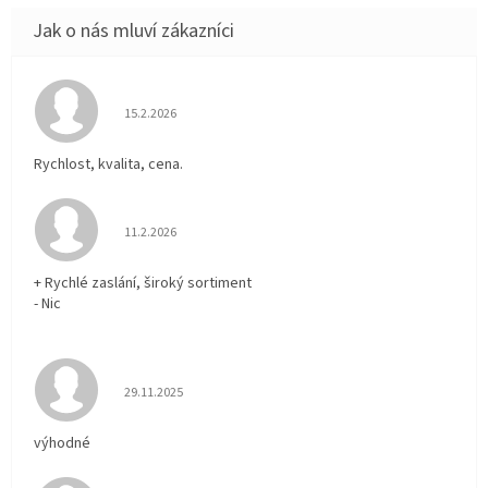
Hodnocení obchodu je 5 z 5 hvězdiček.
15.2.2026
Rychlost, kvalita, cena.
Hodnocení obchodu je 5 z 5 hvězdiček.
11.2.2026
+ Rychlé zaslání, široký sortiment
- Nic
Hodnocení obchodu je 5 z 5 hvězdiček.
29.11.2025
výhodné