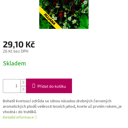
29,10 Kč
26 Kč bez DPH
Měrná
Skladem
cena:
Přidat do košíku
Bohatě kvetoucí odrůda se silnou násadou drobných červených
aromatických plodů velikosti lesních jahod, kvete už prvním rokem, je
vhodná i do truhlíků.
Detailní informace