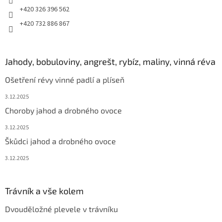
+420 326 396 562
+420 732 886 867
Jahody, bobuloviny, angrešt, rybíz, maliny, vinná réva
Ošetření révy vinné padlí a plíseň
3.12.2025
Choroby jahod a drobného ovoce
3.12.2025
Škůdci jahod a drobného ovoce
3.12.2025
Trávník a vše kolem
Dvouděložné plevele v trávníku