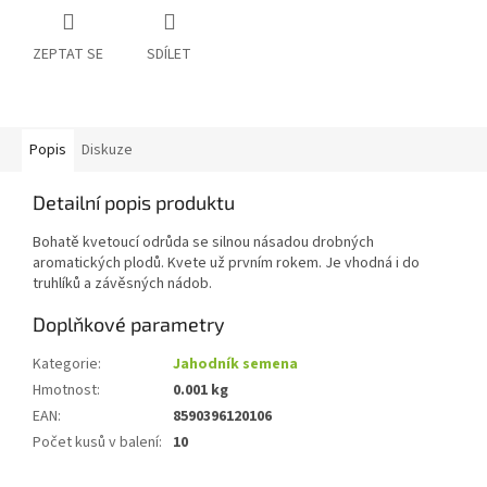
ZEPTAT SE
SDÍLET
Popis
Diskuze
Detailní popis produktu
Bohatě kvetoucí odrůda se silnou násadou drobných
aromatických plodů. Kvete už prvním rokem. Je vhodná i do
truhlíků a závěsných nádob.
Doplňkové parametry
Kategorie
:
Jahodník semena
Hmotnost
:
0.001 kg
EAN
:
8590396120106
Počet kusů v balení
:
10