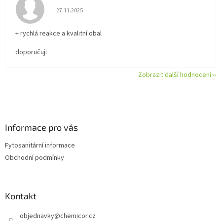
Hodnocení obchodu je 5 z 5 hvězdiček.
27.11.2025
+ rychlá reakce a kvalitní obal
doporučuji
Zobrazit další hodnocení
Z
á
p
a
Informace pro vás
t
Fytosanitární informace
í
Obchodní podmínky
Kontakt
objednavky
@
chemicor.cz