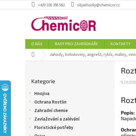
Přejít
+420 326 396 562
objednavky@chemicor.cz
na
obsah
O NÁS
RADY PRO ZAHRÁDKÁŘE
KONTAKTY
Domů
Jahody, bobuloviny, angrešt, rybíz, maliny, vin
P
Roz
o
Přeskočit
s
Kategorie
kategorie
9.10.201
t
r
Hnojiva
a
Roz
Ochrana Rostlin
n
n
Zahradní chemie
Popis:
í
Napade
Zavlažování a zalévání
p
Floristické potřeby
Ochra
a
přípra