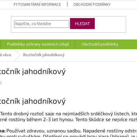
FYTOSANITÁRNÍ INFORMACE
OBCHODNÍ PODMÍNKY
HLEDAT
Podmínky ochrany osobních údajů
Obchodní podmínky
ná réva
Roztočník jahodníkový
točník jahodníkový
8
točník jahodníkový
Tento drobný roztoč saje na nejmladších srdéčkový listech, kte
né rostliny během 2-3 let hynou. Tento škůdce se nejvíce roz
na:
Používat zdravou, uznanou sadbu. Napadené rostliny odstra
vky proti sviluškám. Ošetření se provádí brzy zjara (březen), j