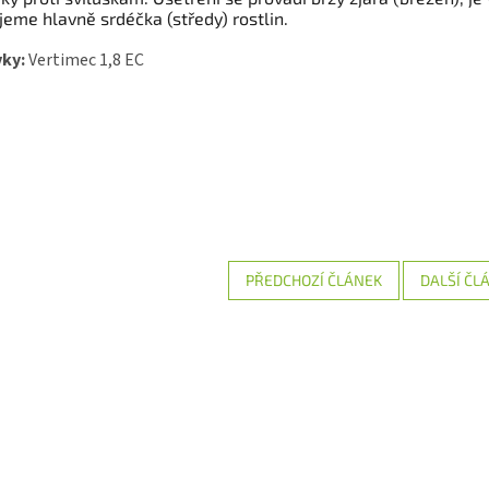
jeme hlavně srdéčka (středy) rostlin.
vky:
Vertimec 1,8 EC
PŘEDCHOZÍ ČLÁNEK
DALŠÍ ČL