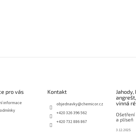
e pro vás
Kontakt
Jahody, 
angrešt,
ní informace
vinná r
objednavky
@
chemicor.cz
podmínky
+420 326 396 562
Ošetření 
a plíseň
+420 732 886 867
3.12.2025