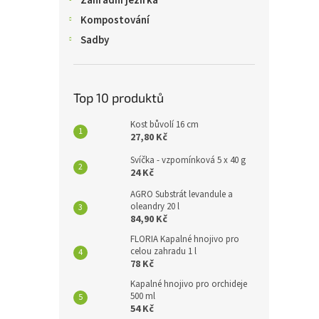
Zahradní jezírka
Kompostování
Sadby
Top 10 produktů
Kost bůvolí 16 cm
27,80 Kč
Svíčka - vzpomínková 5 x 40 g
24 Kč
AGRO Substrát levandule a
oleandry 20 l
84,90 Kč
FLORIA Kapalné hnojivo pro
celou zahradu 1 l
78 Kč
Kapalné hnojivo pro orchideje
500 ml
54 Kč