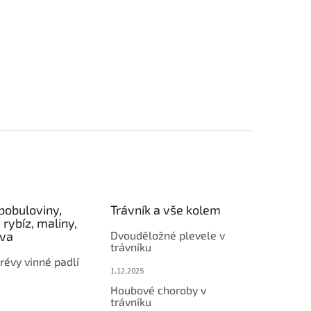
bobuloviny,
Trávník a vše kolem
 rybíz, maliny,
éva
Dvouděložné plevele v
trávníku
révy vinné padlí
1.12.2025
Houbové choroby v
trávníku