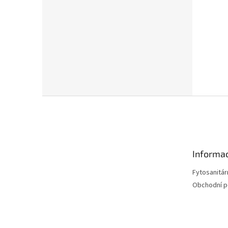
Z
á
p
a
t
Informac
í
Fytosanitár
Obchodní 