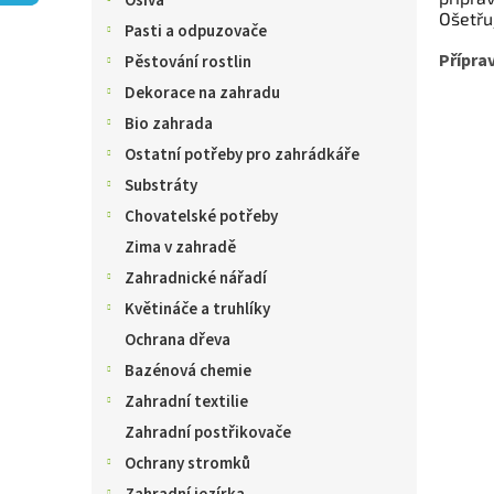
Osiva
n
Ošetřu
e
Pasti a odpuzovače
l
Přípra
Pěstování rostlin
Dekorace na zahradu
Bio zahrada
Ostatní potřeby pro zahrádkáře
Substráty
Chovatelské potřeby
Zima v zahradě
Zahradnické nářadí
Květináče a truhlíky
Ochrana dřeva
Bazénová chemie
Zahradní textilie
Zahradní postřikovače
Ochrany stromků