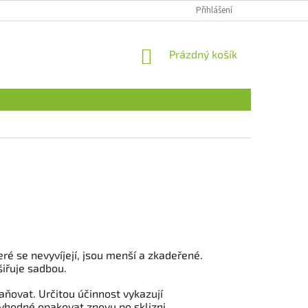
Přihlášení
NÁKUPNÍ
Prázdný košík
KOŠÍK
ré se nevyvíjejí, jsou menší a zkadeřené.
šiřuje sadbou.
ňovat. Určitou účinnost vykazují
e vhodné opakovat znovu po sklizni.