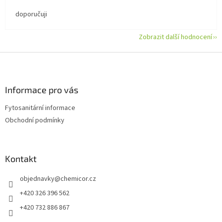
doporučuji
Zobrazit další hodnocení
Z
á
p
a
Informace pro vás
t
Fytosanitární informace
í
Obchodní podmínky
Kontakt
objednavky
@
chemicor.cz
+420 326 396 562
+420 732 886 867