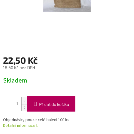
22,50 Kč
18,60 Kč bez DPH
Měrná
Skladem
cena:
Přidat do košíku
Objednávky pouze celé balení 100 ks
Detailní informace