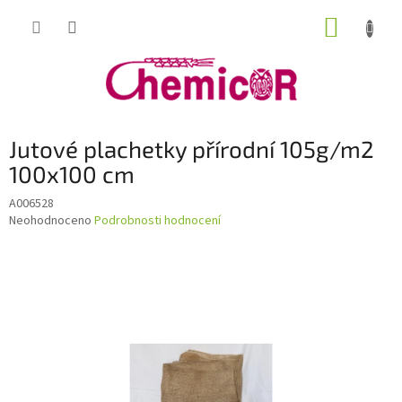
Přejít
NÁKUP
na
obsah
KOŠÍK
Jutové plachetky přírodní 105g/m2
100x100 cm
A006528
Průměrné
Neohodnoceno
Podrobnosti hodnocení
hodnocení
produktu
je
0,0
z
5
hvězdiček.