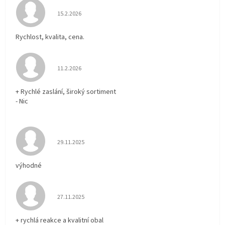
Hodnocení obchodu je 5 z 5 hvězdiček.
15.2.2026
Rychlost, kvalita, cena.
Hodnocení obchodu je 5 z 5 hvězdiček.
11.2.2026
+ Rychlé zaslání, široký sortiment
- Nic
Hodnocení obchodu je 5 z 5 hvězdiček.
29.11.2025
výhodné
Hodnocení obchodu je 5 z 5 hvězdiček.
27.11.2025
+ rychlá reakce a kvalitní obal