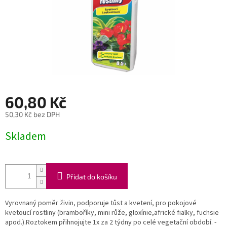
60,80 Kč
50,30 Kč bez DPH
Měrná
Skladem
cena:
Přidat do košíku
Vyrovnaný poměr živin, podporuje tůst a kvetení, pro pokojové
kvetoucí rostliny (bramboříky, mini růže, gloxínie,africké fialky, fuchsie
apod.).Roztokem přihnojujte 1x za 2 týdny po celé vegetační období. -