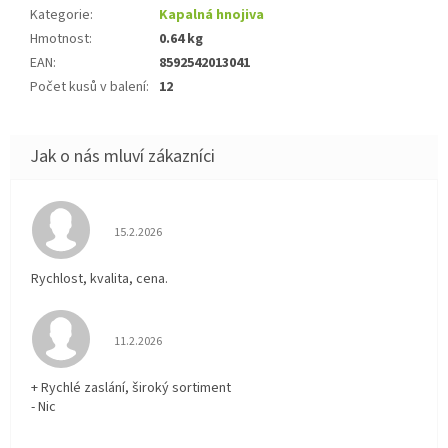
Kategorie
:
Kapalná hnojiva
Hmotnost
:
0.64 kg
EAN
:
8592542013041
Počet kusů v balení
:
12
Hodnocení obchodu je 5 z 5 hvězdiček.
15.2.2026
Rychlost, kvalita, cena.
Hodnocení obchodu je 5 z 5 hvězdiček.
11.2.2026
+ Rychlé zaslání, široký sortiment
- Nic