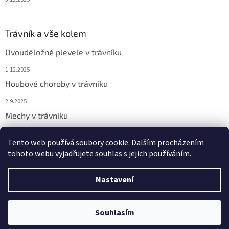
Trávník a vše kolem
Dvouděložné plevele v trávníku
1.12.2025
Houbové choroby v trávníku
2.9.2025
Mechy v trávníku
2.9.2025
Tento web používá soubory cookie. Dalším procházením
tohoto webu vyjadřujete souhlas s jejich používáním.
Vytvořil Shoptet
Nastavení
Copyright 2026
Chemicor
. Všechna práva vyhrazena.
Upravit
Souhlasím
nastavení cookies