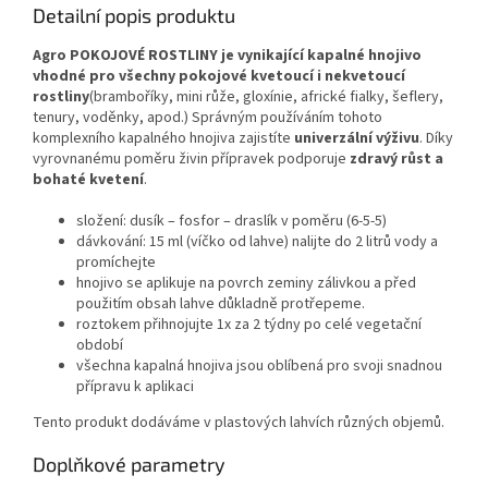
Detailní popis produktu
Agro POKOJOVÉ ROSTLINY je vynikající kapalné hnojivo
vhodné pro všechny pokojové kvetoucí i nekvetoucí
rostliny
(bramboříky, mini růže, gloxínie, africké fialky, šeflery,
tenury, voděnky, apod.) Správným používáním tohoto
komplexního kapalného hnojiva zajistíte
univerzální výživu
. Díky
vyrovnanému poměru živin přípravek podporuje
zdravý růst a
bohaté kvetení
.
složení: dusík – fosfor – draslík v poměru (6-5-5)
dávkování: 15 ml (víčko od lahve) nalijte do 2 litrů vody a
promíchejte
hnojivo se aplikuje na povrch zeminy zálivkou a před
použitím obsah lahve důkladně protřepeme.
roztokem přihnojujte 1x za 2 týdny po celé vegetační
období
všechna kapalná hnojiva jsou oblíbená pro svoji snadnou
přípravu k aplikaci
Tento produkt dodáváme v plastových lahvích různých objemů.
Doplňkové parametry