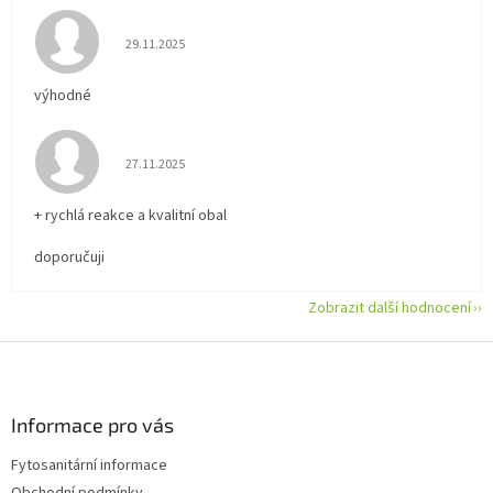
Hodnocení obchodu je 5 z 5 hvězdiček.
29.11.2025
výhodné
Hodnocení obchodu je 5 z 5 hvězdiček.
27.11.2025
+ rychlá reakce a kvalitní obal
doporučuji
Zobrazit další hodnocení
Z
á
p
a
Informace pro vás
t
Fytosanitární informace
í