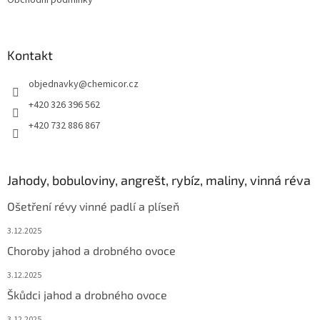
Obchodní podmínky
Kontakt
objednavky
@
chemicor.cz
+420 326 396 562
+420 732 886 867
Jahody, bobuloviny, angrešt, rybíz, maliny, vinná réva
Ošetření révy vinné padlí a plíseň
3.12.2025
Choroby jahod a drobného ovoce
3.12.2025
Škůdci jahod a drobného ovoce
3.12.2025