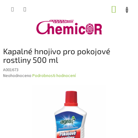
Přejít
NÁKUP
na
obsah
KOŠÍK
Kapalné hnojivo pro pokojové
rostliny 500 ml
A001673
Průměrné
Neohodnoceno
Podrobnosti hodnocení
hodnocení
produktu
je
0,0
z
5
hvězdiček.