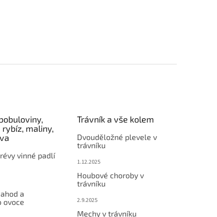
bobuloviny,
Trávník a vše kolem
 rybíz, maliny,
éva
Dvouděložné plevele v
trávníku
révy vinné padlí
1.12.2025
Houbové choroby v
trávníku
jahod a
2.9.2025
 ovoce
Mechy v trávníku