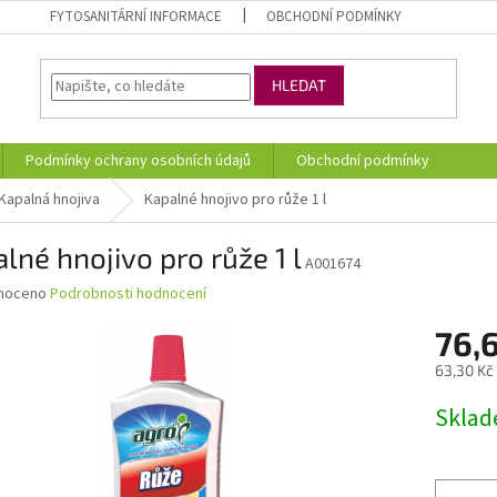
FYTOSANITÁRNÍ INFORMACE
OBCHODNÍ PODMÍNKY
HLEDAT
Podmínky ochrany osobních údajů
Obchodní podmínky
Kapalná hnojiva
Kapalné hnojivo pro růže 1 l
lné hnojivo pro růže 1 l
A001674
né
noceno
Podrobnosti hodnocení
ní
76,
u
63,30 Kč
Měrná
Skla
cena:
ek.