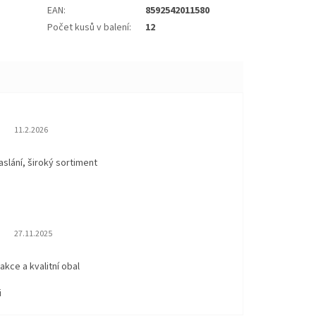
EAN
:
8592542011580
Počet kusů v balení
:
12
Hodnocení obchodu je 5 z 5 hvězdiček.
11.2.2026
aslání, široký sortiment
Hodnocení obchodu je 5 z 5 hvězdiček.
27.11.2025
eakce a kvalitní obal
i