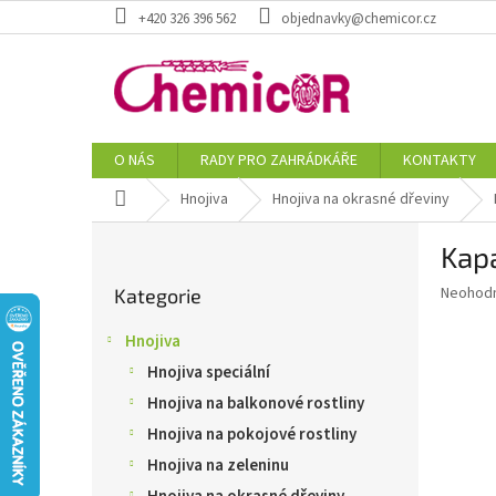
Přejít
+420 326 396 562
objednavky@chemicor.cz
na
obsah
O NÁS
RADY PRO ZAHRÁDKÁŘE
KONTAKTY
Domů
Hnojiva
Hnojiva na okrasné dřeviny
P
Kapa
o
Přeskočit
s
Průměr
Neohod
Kategorie
kategorie
t
hodnoce
r
produkt
Hnojiva
a
je
Hnojiva speciální
0,0
n
z
n
Hnojiva na balkonové rostliny
5
í
Hnojiva na pokojové rostliny
hvězdič
p
Hnojiva na zeleninu
a