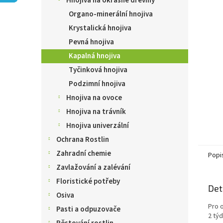
Hnojiva na okrasné dřeviny
n
e
Organo-minerální hnojiva
l
Krystalická hnojiva
Pevná hnojiva
Kapalná hnojiva
Tyčinková hnojiva
Podzimní hnojiva
Hnojiva na ovoce
Hnojiva na trávník
Hnojiva univerzální
Ochrana Rostlin
Zahradní chemie
Popi
Zavlažování a zalévání
Floristické potřeby
Det
Osiva
Pro 
Pasti a odpuzovače
2 týd