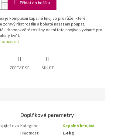
Přidat do košíku
a je komplexní kapalné hnojivo pro růže, které
 zdravý růst rostlin a bohaté nasazení poupat.
é i drobnokvěté rostliny ocení toto hnojivo vyvinuté pro
bohatý květ.
informace
ZEPTAT SE
SDÍLET
Doplňkové parametry
ojujte1x za
Kategorie
:
Kapalná hnojiva
Hmotnost
:
1.4 kg