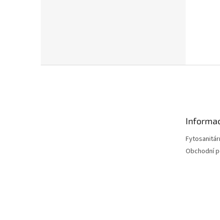
Z
á
p
a
t
Informac
í
Fytosanitár
Obchodní 