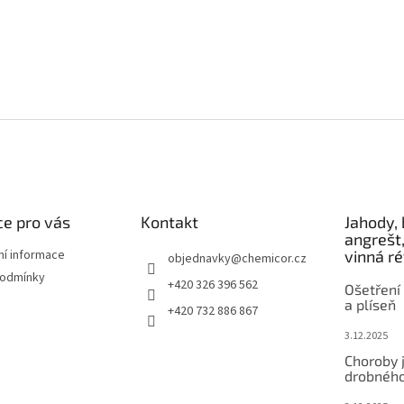
e pro vás
Kontakt
Jahody, 
angrešt,
ní informace
vinná r
objednavky
@
chemicor.cz
podmínky
+420 326 396 562
Ošetření 
a plíseň
+420 732 886 867
3.12.2025
Choroby 
drobného