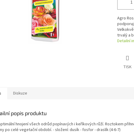
Agro Rose
podporuje
Velkokvět
trvalý a 
Detailní 
TISK
s
Diskuze
ailní popis produktu
optimální hnojení všech odrůd popínavých i keříkových růží. Roztokem přihn
ny po celé vegetační období. - složení: dusík - fosfor - draslík (4-6-7)