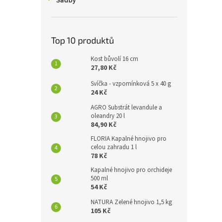
Sadby
Top 10 produktů
Kost bůvolí 16 cm
27,80 Kč
Svíčka - vzpomínková 5 x 40 g
24 Kč
AGRO Substrát levandule a
oleandry 20 l
84,90 Kč
FLORIA Kapalné hnojivo pro
celou zahradu 1 l
78 Kč
Kapalné hnojivo pro orchideje
500 ml
54 Kč
NATURA Zelené hnojivo 1,5 kg
105 Kč