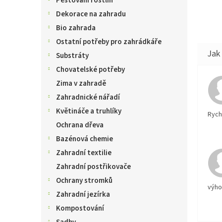
Pěstování rostlin
Dekorace na zahradu
Bio zahrada
Ostatní potřeby pro zahrádkáře
Substráty
Chovatelské potřeby
Zima v zahradě
Zahradnické nářadí
Květináče a truhlíky
Rychl
Ochrana dřeva
Bazénová chemie
Zahradní textilie
Zahradní postřikovače
Ochrany stromků
výh
Zahradní jezírka
Kompostování