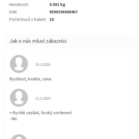
Hmotnost
:
0.001 kg
EAN
:
8590396908407
Počet kusů v balení
:
10
Hodnocení obchodu je 5 z 5 hvězdiček.
15.2.2026
Rychlost, kvalita, cena.
Hodnocení obchodu je 5 z 5 hvězdiček.
11.2.2026
+ Rychlé zaslání, široký sortiment
- Nic