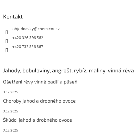
Kontakt
objednavky
@
chemicor.cz
+420 326 396 562
+420 732 886 867
Jahody, bobuloviny, angrešt, rybíz, maliny, vinná réva
Ošetření révy vinné padlí a plíseň
3.12.2025
Choroby jahod a drobného ovoce
3.12.2025
Škůdci jahod a drobného ovoce
3.12.2025