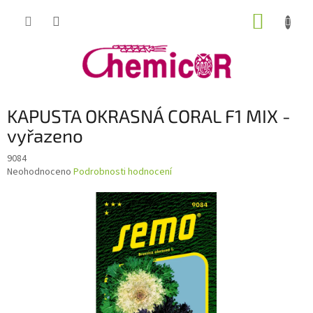
Přejít
NÁKUP
na
obsah
KOŠÍK
KAPUSTA OKRASNÁ CORAL F1 MIX -
vyřazeno
9084
Průměrné
Neohodnoceno
Podrobnosti hodnocení
hodnocení
produktu
je
0,0
z
5
hvězdiček.