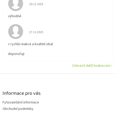
Hodnocení obchodu je 5 z 5 hvězdiček.
29.11.2025
výhodné
Hodnocení obchodu je 5 z 5 hvězdiček.
27.11.2025
+ rychlá reakce a kvalitní obal
doporučuji
Zobrazit další hodnocení
Z
á
p
a
Informace pro vás
t
Fytosanitární informace
í
Obchodní podmínky