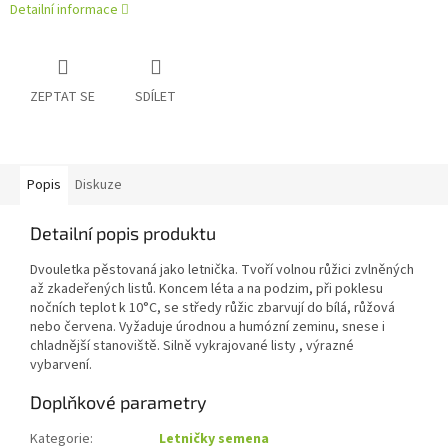
Detailní informace
ZEPTAT SE
SDÍLET
Popis
Diskuze
Detailní popis produktu
Dvouletka pěstovaná jako letnička. Tvoří volnou růžici zvlněných
až zkadeřených listů. Koncem léta a na podzim, při poklesu
nočních teplot k 10°C, se středy růžic zbarvují do bílá, růžová
nebo červena. Vyžaduje úrodnou a humózní zeminu, snese i
chladnější stanoviště. Silně vykrajované listy , výrazné
vybarvení.
Doplňkové parametry
Kategorie
:
Letničky semena