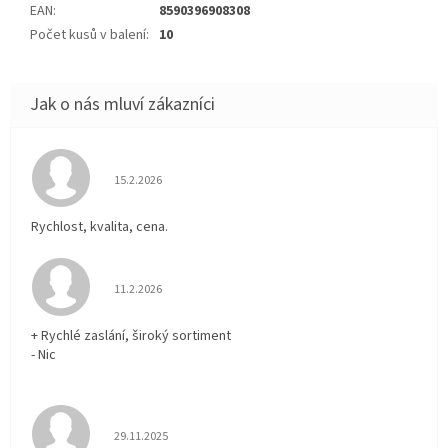
EAN
:
8590396908308
Počet kusů v balení
:
10
Hodnocení obchodu je 5 z 5 hvězdiček.
15.2.2026
Rychlost, kvalita, cena.
Hodnocení obchodu je 5 z 5 hvězdiček.
11.2.2026
+ Rychlé zaslání, široký sortiment
- Nic
Hodnocení obchodu je 5 z 5 hvězdiček.
29.11.2025