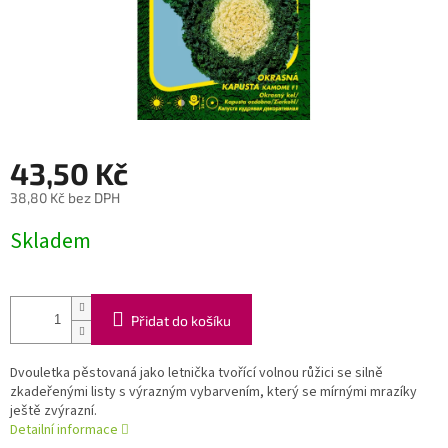
43,50 Kč
38,80 Kč bez DPH
Měrná
Skladem
cena:
Přidat do košíku
Dvouletka pěstovaná jako letnička tvořící volnou růžici se silně
zkadeřenými listy s výrazným vybarvením, který se mírnými mrazíky
ještě zvýrazní.
Detailní informace