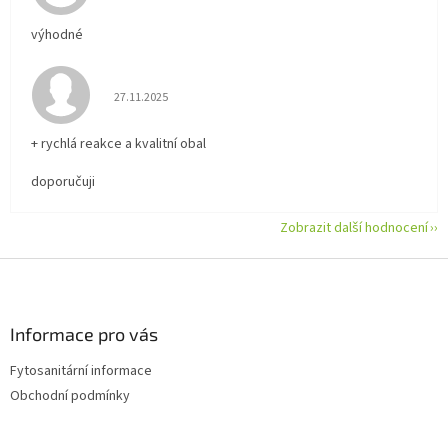
výhodné
Hodnocení obchodu je 5 z 5 hvězdiček.
27.11.2025
+ rychlá reakce a kvalitní obal
doporučuji
Zobrazit další hodnocení
Z
á
p
a
Informace pro vás
t
Fytosanitární informace
í
Obchodní podmínky