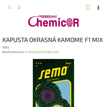
Přejít
NÁKUP
na
obsah
KOŠÍK
KAPUSTA OKRASNÁ KAMOME F1 MIX
9083
Průměrné
Neohodnoceno
Podrobnosti hodnocení
hodnocení
produktu
je
0,0
z
5
hvězdiček.