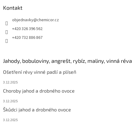
Kontakt
objednavky
@
chemicor.cz
+420 326 396 562
+420 732 886 867
Jahody, bobuloviny, angrešt, rybíz, maliny, vinná réva
Ošetření révy vinné padlí a plíseň
3.12.2025
Choroby jahod a drobného ovoce
3.12.2025
Škůdci jahod a drobného ovoce
3.12.2025