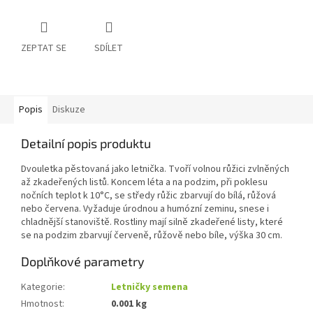
ZEPTAT SE
SDÍLET
Popis
Diskuze
Detailní popis produktu
Dvouletka pěstovaná jako letnička. Tvoří volnou růžici zvlněných
až zkadeřených listů. Koncem léta a na podzim, při poklesu
nočních teplot k 10°C, se středy růžic zbarvují do bílá, růžová
nebo červena. Vyžaduje úrodnou a humózní zeminu, snese i
chladnější stanoviště. Rostliny mají silně zkadeřené listy, které
se na podzim zbarvují červeně, růžově nebo bíle, výška 30 cm.
Doplňkové parametry
Kategorie
:
Letničky semena
Hmotnost
:
0.001 kg