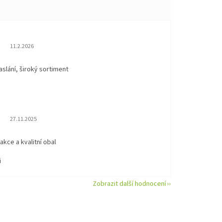
Hodnocení obchodu je 5 z 5 hvězdiček.
11.2.2026
aslání, široký sortiment
Hodnocení obchodu je 5 z 5 hvězdiček.
27.11.2025
eakce a kvalitní obal
i
Zobrazit další hodnocení