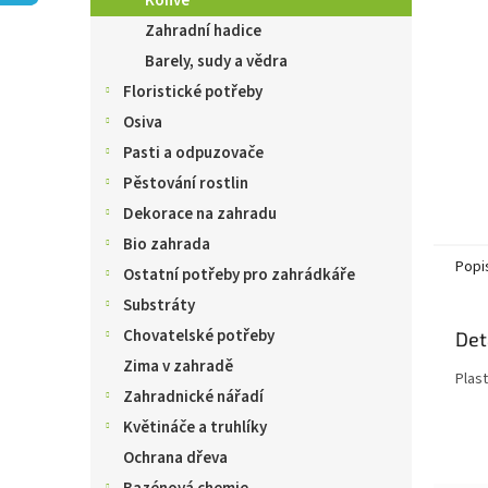
Konve
n
e
Zahradní hadice
l
Barely, sudy a vědra
Floristické potřeby
Osiva
Pasti a odpuzovače
Pěstování rostlin
Dekorace na zahradu
Bio zahrada
Popi
Ostatní potřeby pro zahrádkáře
Substráty
Chovatelské potřeby
Det
Zima v zahradě
Plast
Zahradnické nářadí
Květináče a truhlíky
Ochrana dřeva