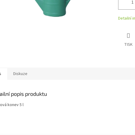
Detailní 
TISK
s
Diskuze
ailní popis produktu
ová konev 5 l