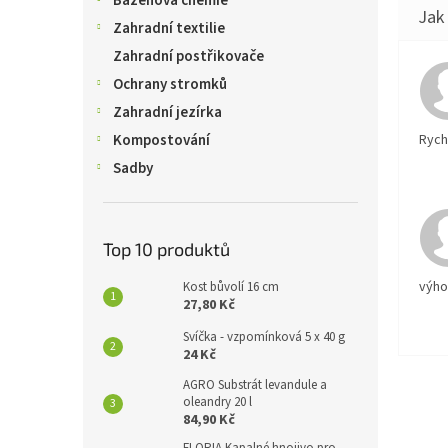
Bazénová chemie
Zahradní textilie
Zahradní postřikovače
Ochrany stromků
Zahradní jezírka
Rychl
Kompostování
Sadby
Top 10 produktů
výh
Kost bůvolí 16 cm
27,80 Kč
Svíčka - vzpomínková 5 x 40 g
24 Kč
AGRO Substrát levandule a
oleandry 20 l
84,90 Kč