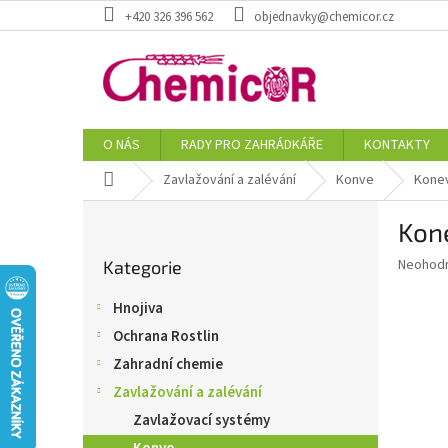
Přejít
+420 326 396 562
objednavky@chemicor.cz
na
obsah
O NÁS
RADY PRO ZAHRÁDKÁŘE
KONTAKTY
Domů
Zavlažování a zalévání
Konve
Konev
P
Kone
o
Přeskočit
s
Průměr
Neohod
Kategorie
kategorie
t
hodnoce
r
produkt
Hnojiva
a
je
Ochrana Rostlin
0,0
n
z
n
Zahradní chemie
5
í
Zavlažování a zalévání
hvězdič
p
Zavlažovací systémy
a