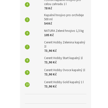
FLORIA Kapalné hnojivo pro
celou zahradu 1 l
78 Kč
Kapalné hnojivo pro orchideje
500 ml
54 Kč
NATURA Zelené hnojivo 1,5 kg
105 Kč
Cererit Hobby Zelenina kapalný
1l
73,90 Kč
Cererit Hobby Start kapalný 1l
73,90 Kč
Cererit Hobby Ovoce kapalný 1l
73,90 Kč
Cererit Hobby Gold kapalný 1 l
73,90 Kč