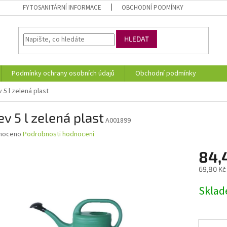
FYTOSANITÁRNÍ INFORMACE
OBCHODNÍ PODMÍNKY
HLEDAT
Podmínky ochrany osobních údajů
Obchodní podmínky
 5 l zelená plast
v 5 l zelená plast
A001899
né
noceno
Podrobnosti hodnocení
ní
84,
u
69,80 Kč
Měrná
Skla
cena:
ek.