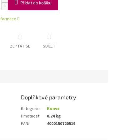
Přidat do košíku
informace
ZEPTAT SE
SDÍLET
Doplňkové parametry
Kategorie
:
Konve
Hmotnost
:
0.24 kg
EAN
:
4000150720519