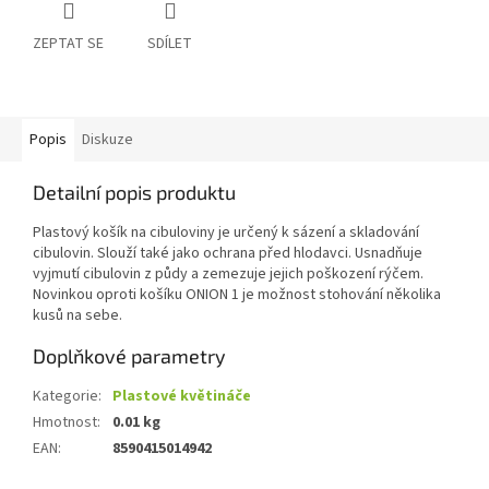
ZEPTAT SE
SDÍLET
Popis
Diskuze
Detailní popis produktu
Plastový košík na cibuloviny je určený k sázení a skladování
cibulovin. Slouží také jako ochrana před hlodavci. Usnadňuje
vyjmutí cibulovin z půdy a zemezuje jejich poškození rýčem.
Novinkou oproti košíku ONION 1 je možnost stohování několika
kusů na sebe.
Doplňkové parametry
Kategorie
:
Plastové květináče
Hmotnost
:
0.01 kg
EAN
:
8590415014942