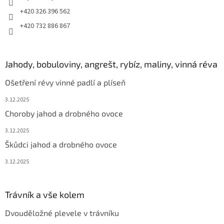
+420 326 396 562
+420 732 886 867
Jahody, bobuloviny, angrešt, rybíz, maliny, vinná réva
Ošetření révy vinné padlí a plíseň
3.12.2025
Choroby jahod a drobného ovoce
3.12.2025
Škůdci jahod a drobného ovoce
3.12.2025
Trávník a vše kolem
Dvouděložné plevele v trávníku