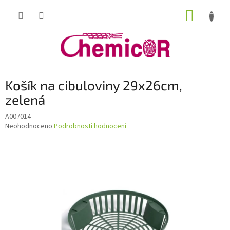
Přejít
NÁKUP
na
obsah
KOŠÍK
Košík na cibuloviny 29x26cm,
zelená
A007014
Průměrné
Neohodnoceno
Podrobnosti hodnocení
hodnocení
produktu
je
0,0
z
5
hvězdiček.