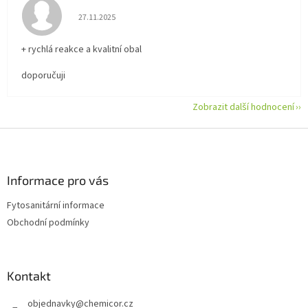
Hodnocení obchodu je 5 z 5 hvězdiček.
27.11.2025
+ rychlá reakce a kvalitní obal
doporučuji
Zobrazit další hodnocení
Z
á
p
a
Informace pro vás
t
Fytosanitární informace
í
Obchodní podmínky
Kontakt
objednavky
@
chemicor.cz