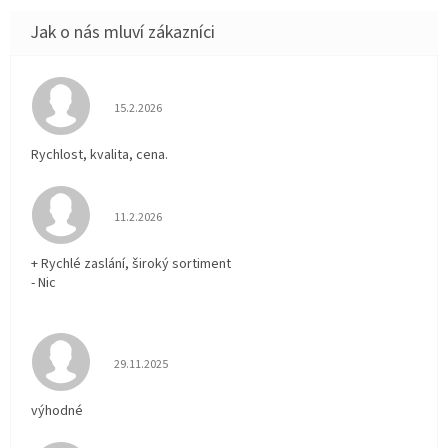
Hodnocení obchodu je 5 z 5 hvězdiček.
15.2.2026
Rychlost, kvalita, cena.
Hodnocení obchodu je 5 z 5 hvězdiček.
11.2.2026
+ Rychlé zaslání, široký sortiment
- Nic
Hodnocení obchodu je 5 z 5 hvězdiček.
29.11.2025
výhodné