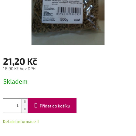
21,20 Kč
18,90 Kč bez DPH
Měrná
Skladem
cena:
Přidat do košíku
Detailní informace