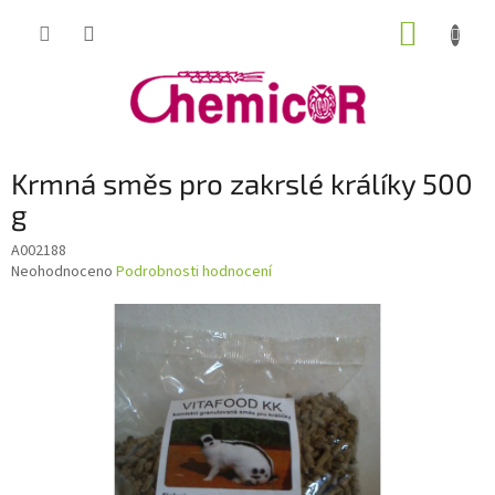
Přejít
NÁKUP
na
obsah
KOŠÍK
Krmná směs pro zakrslé králíky 500
g
A002188
Průměrné
Neohodnoceno
Podrobnosti hodnocení
hodnocení
produktu
je
0,0
z
5
hvězdiček.