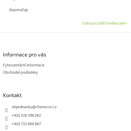
doporučuji
Zobrazit další hodnocení
Z
á
p
a
Informace pro vás
t
Fytosanitární informace
í
Obchodní podmínky
Kontakt
objednavky
@
chemicor.cz
+420 326 396 562
+420 732 886 867