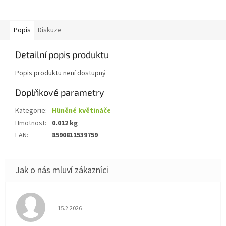
Popis
Diskuze
Detailní popis produktu
Popis produktu není dostupný
Doplňkové parametry
Kategorie
:
Hliněné květináče
Hmotnost
:
0.012 kg
EAN
:
8590811539759
Hodnocení obchodu je 5 z 5 hvězdiček.
15.2.2026