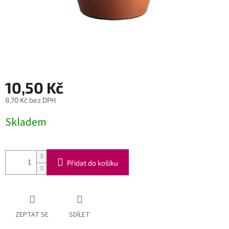
10,50 Kč
8,70 Kč bez DPH
Měrná
Skladem
cena:
Přidat do košíku
ZEPTAT SE
SDÍLET