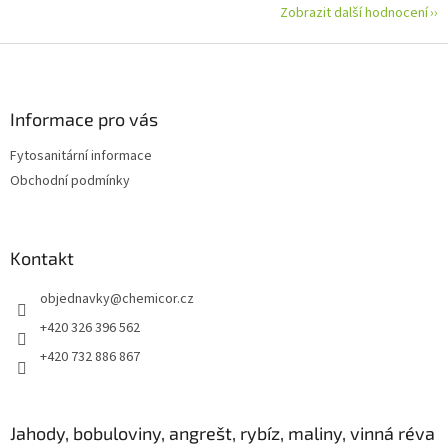
Zobrazit další hodnocení
Z
á
p
a
Informace pro vás
t
Fytosanitární informace
í
Obchodní podmínky
Kontakt
objednavky
@
chemicor.cz
+420 326 396 562
+420 732 886 867
Jahody, bobuloviny, angrešt, rybíz, maliny, vinná réva