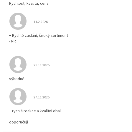
Rychlost, kvalita, cena.
Hodnocení obchodu je 5 z 5 hvězdiček.
11.2.2026
+ Rychlé zaslání, široký sortiment
- Nic
Hodnocení obchodu je 5 z 5 hvězdiček.
29.11.2025
výhodné
Hodnocení obchodu je 5 z 5 hvězdiček.
27.11.2025
+ rychlá reakce a kvalitní obal
doporučuji