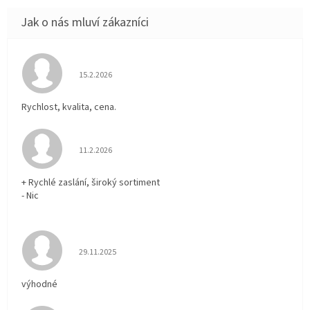
Hodnocení obchodu je 5 z 5 hvězdiček.
15.2.2026
Rychlost, kvalita, cena.
Hodnocení obchodu je 5 z 5 hvězdiček.
11.2.2026
+ Rychlé zaslání, široký sortiment
- Nic
Hodnocení obchodu je 5 z 5 hvězdiček.
29.11.2025
výhodné