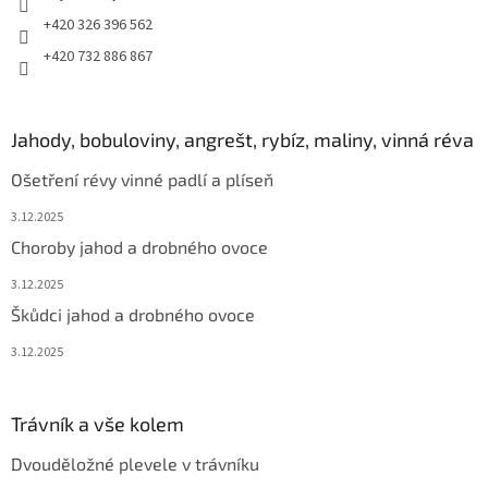
+420 326 396 562
+420 732 886 867
Jahody, bobuloviny, angrešt, rybíz, maliny, vinná réva
Ošetření révy vinné padlí a plíseň
3.12.2025
Choroby jahod a drobného ovoce
3.12.2025
Škůdci jahod a drobného ovoce
3.12.2025
Trávník a vše kolem
Dvouděložné plevele v trávníku