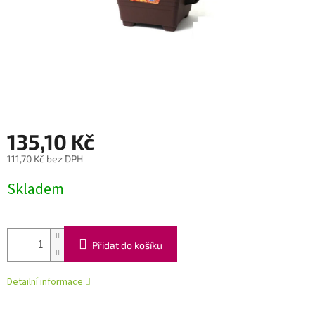
135,10 Kč
111,70 Kč bez DPH
Měrná
Skladem
cena:
Přidat do košíku
Detailní informace