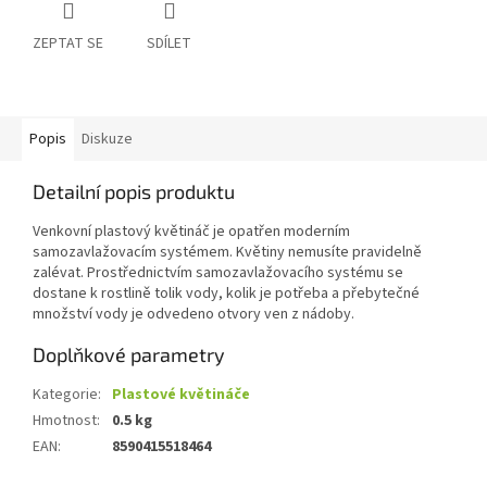
ZEPTAT SE
SDÍLET
Popis
Diskuze
Detailní popis produktu
Venkovní plastový květináč je opatřen moderním
samozavlažovacím systémem. Květiny nemusíte pravidelně
zalévat. Prostřednictvím samozavlažovacího systému se
dostane k rostlině tolik vody, kolik je potřeba a přebytečné
množství vody je odvedeno otvory ven z nádoby.
Doplňkové parametry
Kategorie
:
Plastové květináče
Hmotnost
:
0.5 kg
EAN
:
8590415518464