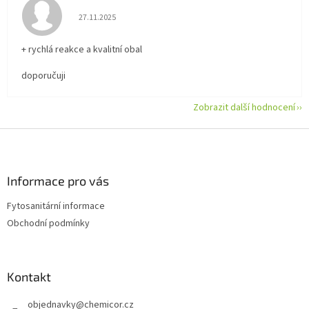
Hodnocení obchodu je 5 z 5 hvězdiček.
27.11.2025
+ rychlá reakce a kvalitní obal
doporučuji
Zobrazit další hodnocení
Z
á
p
a
Informace pro vás
t
Fytosanitární informace
í
Obchodní podmínky
Kontakt
objednavky
@
chemicor.cz