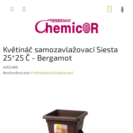
Přejít
NÁKUP
na
obsah
KOŠÍK
Květináč samozavlažovací Siesta
25*25 Č - Bergamot
A002466
Průměrné
Neohodnoceno
Podrobnosti hodnocení
hodnocení
produktu
je
0,0
z
5
hvězdiček.