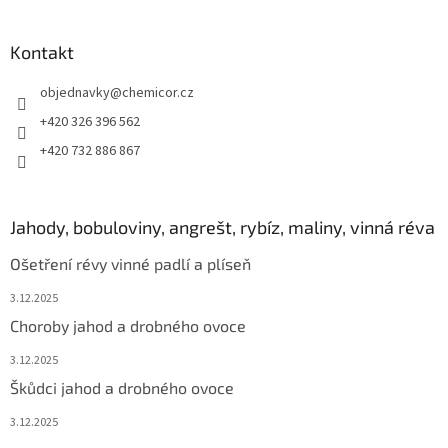
Kontakt
objednavky
@
chemicor.cz
+420 326 396 562
+420 732 886 867
Jahody, bobuloviny, angrešt, rybíz, maliny, vinná réva
Ošetření révy vinné padlí a plíseň
3.12.2025
Choroby jahod a drobného ovoce
3.12.2025
Škůdci jahod a drobného ovoce
3.12.2025