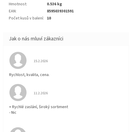
Hmotnost
:
0.536 kg
EAN
:
8595039301591
Počet kusů v balení
:
10
Hodnocení obchodu je 5 z 5 hvězdiček.
15.2.2026
Rychlost, kvalita, cena.
Hodnocení obchodu je 5 z 5 hvězdiček.
11.2.2026
+ Rychlé zaslání, široký sortiment
- Nic