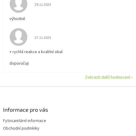
Hodnocení obchodu je 5 z 5 hvězdiček.
29.11.2025
výhodné
Hodnocení obchodu je 5 z 5 hvězdiček.
27.11.2025
+ rychlá reakce a kvalitní obal
doporučuji
Zobrazit další hodnocení
Z
á
p
a
Informace pro vás
t
Fytosanitární informace
í
Obchodní podmínky