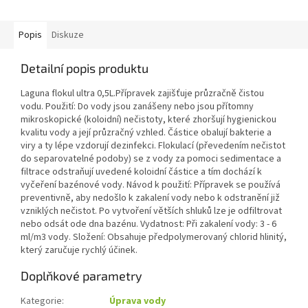
Popis
Diskuze
Detailní popis produktu
Laguna flokul ultra 0,5L.Přípravek zajišťuje průzračně čistou
vodu. Použití: Do vody jsou zanášeny nebo jsou přítomny
mikroskopické (koloidní) nečistoty, které zhoršují hygienickou
kvalitu vody a její průzračný vzhled. Částice obalují bakterie a
viry a ty lépe vzdorují dezinfekci. Flokulací (převedením nečistot
do separovatelné podoby) se z vody za pomoci sedimentace a
filtrace odstraňují uvedené koloidní částice a tím dochází k
vyčeření bazénové vody. Návod k použití: Přípravek se používá
preventivně, aby nedošlo k zakalení vody nebo k odstranění již
vzniklých nečistot. Po vytvoření větších shluků lze je odfiltrovat
nebo odsát ode dna bazénu. Vydatnost: Při zakalení vody: 3 - 6
ml/m3 vody. Složení: Obsahuje předpolymerovaný chlorid hlinitý,
který zaručuje rychlý účinek.
Doplňkové parametry
Kategorie
:
Úprava vody