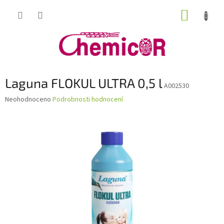
Přejít
NÁKUP
na
obsah
KOŠÍK
Laguna FLOKUL ULTRA 0,5 l
A002530
Průměrné
Neohodnoceno
Podrobnosti hodnocení
hodnocení
produktu
je
0,0
z
5
hvězdiček.