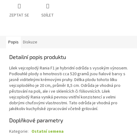
ZEPTAT SE
SDÍLET
Popis
Diskuze
Detailní popis produktu
Lilek vejcoplodý Rania F1 je hybridní odrůda s vysokým výnosem.
Podlouhlé plody o hmotnosti cca 520 gramů jsou fialové barvy s
jasně viditelnými krémovými pruhy. Délka plodu tohoto lilku
vejcoplodého je 20 cm, průměr 8,5 cm. Odrůda je vhodná pro
pěstování na poli, ale i ve sklenících či fóliovnících. Lilek
vejcoplodý Rania vyniká pevnou vnitřní konzistencí a velmi
dobrými chuťovými vlastnostmi. Tato odrůda je vhodná pro
jakékoliv kuchyňské zpracování včetně grilování.
Doplňkové parametry
Kategorie
:
Ostatní semena