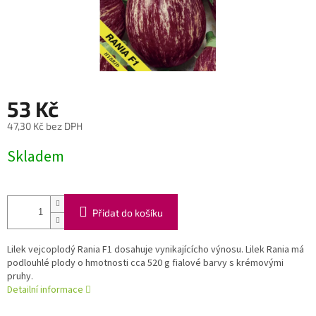
53 Kč
47,30 Kč bez DPH
Měrná
Skladem
cena:
Přidat do košíku
Lilek vejcoplodý Rania F1 dosahuje vynikajícícho výnosu. Lilek Rania má
podlouhlé plody o hmotnosti cca 520 g fialové barvy s krémovými
pruhy.
Detailní informace