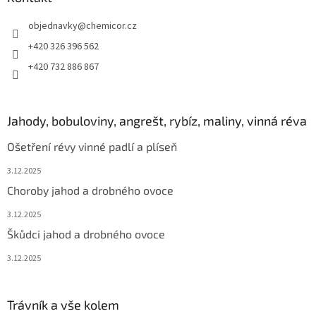
objednavky
@
chemicor.cz
+420 326 396 562
+420 732 886 867
Jahody, bobuloviny, angrešt, rybíz, maliny, vinná réva
Ošetření révy vinné padlí a plíseň
3.12.2025
Choroby jahod a drobného ovoce
3.12.2025
Škůdci jahod a drobného ovoce
3.12.2025
Trávník a vše kolem