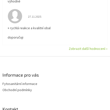
výhodné
Hodnocení obchodu je 5 z 5 hvězdiček.
27.11.2025
+ rychlá reakce a kvalitní obal
doporučuji
Zobrazit další hodnocení
Z
á
p
a
Informace pro vás
t
Fytosanitární informace
í
Obchodní podmínky
Kontakt