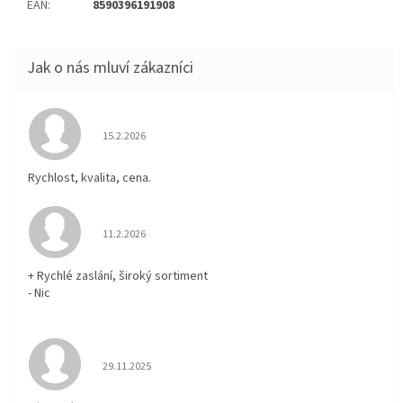
EAN
:
8590396191908
Hodnocení obchodu je 5 z 5 hvězdiček.
15.2.2026
Rychlost, kvalita, cena.
Hodnocení obchodu je 5 z 5 hvězdiček.
11.2.2026
+ Rychlé zaslání, široký sortiment
- Nic
Hodnocení obchodu je 5 z 5 hvězdiček.
29.11.2025