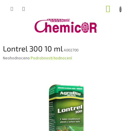
Přejít
NÁKUP
na
obsah
KOŠÍK
Lontrel 300 10 ml
A002700
Průměrné
Neohodnoceno
Podrobnosti hodnocení
hodnocení
produktu
je
0,0
z
5
hvězdiček.