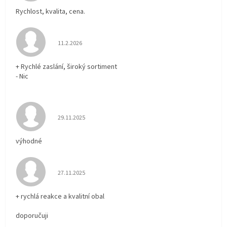
Rychlost, kvalita, cena.
Hodnocení obchodu je 5 z 5 hvězdiček.
11.2.2026
+ Rychlé zaslání, široký sortiment
- Nic
Hodnocení obchodu je 5 z 5 hvězdiček.
29.11.2025
výhodné
Hodnocení obchodu je 5 z 5 hvězdiček.
27.11.2025
+ rychlá reakce a kvalitní obal
doporučuji