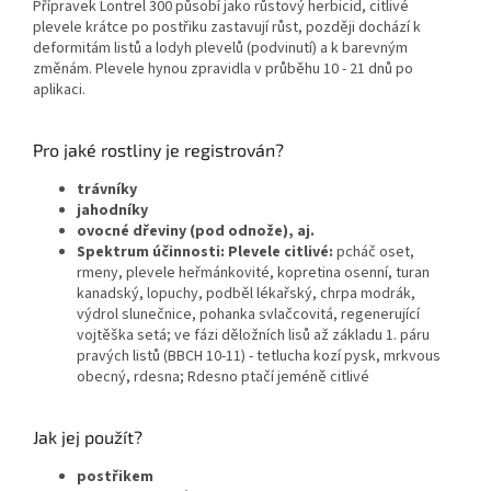
Přípravek Lontrel 300 působí jako růstový herbicid, citlivé
plevele krátce po postřiku zastavují růst, později dochází k
deformitám listů a lodyh plevelů (podvinutí) a k barevným
změnám. Plevele hynou zpravidla v průběhu 10 - 21 dnů po
aplikaci.
Pro jaké rostliny je registrován?
trávníky
jahodníky
ovocné dřeviny (pod odnože), aj.
Spektrum účinnosti: Plevele citlivé:
pcháč oset,
rmeny, plevele heřmánkovité, kopretina osenní, turan
kanadský, lopuchy, podběl lékařský, chrpa modrák,
výdrol slunečnice, pohanka svlačcovitá, regenerující
vojtěška setá; ve fázi děložních lisů až základu 1. páru
pravých listů (BBCH 10-11) - tetlucha kozí pysk, mrkvous
obecný, rdesna; Rdesno ptačí jeméně citlivé
Jak jej použít?
postřikem