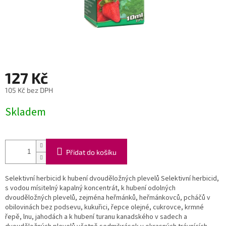
127 Kč
105 Kč bez DPH
Měrná
Skladem
cena:
Přidat do košíku
Selektivní herbicid k hubení dvouděložných plevelů Selektivní herbicid,
s vodou mísitelný kapalný koncentrát, k hubení odolných
dvouděložných plevelů, zejména heřmánků, heřmánkovců, pcháčů v
obilovinách bez podsevu, kukuřici, řepce olejné, cukrovce, krmné
řepě, lnu, jahodách a k hubení turanu kanadského v sadech a