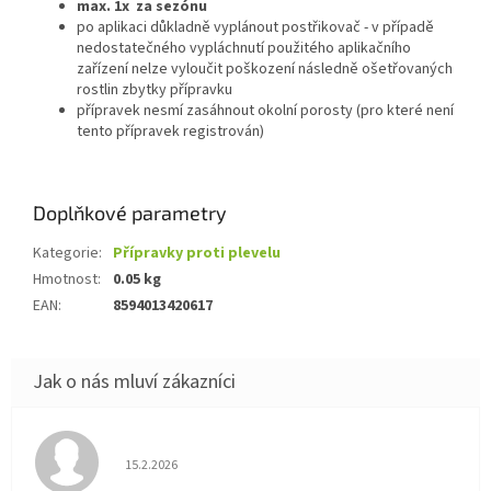
max. 1x za sezónu
po aplikaci důkladně vyplánout postřikovač - v případě
nedostatečného vypláchnutí použitého aplikačního
zařízení nelze vyloučit poškození následně ošetřovaných
rostlin zbytky přípravku
přípravek nesmí zasáhnout okolní porosty (pro které není
tento přípravek registrován)
Doplňkové parametry
Kategorie
:
Přípravky proti plevelu
Hmotnost
:
0.05 kg
EAN
:
8594013420617
Hodnocení obchodu je 5 z 5 hvězdiček.
15.2.2026