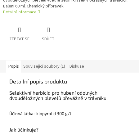
dvouděložných plevelů včetně sedmikrásek v okrasných trávnících.
Balení 60 ml. Chemický přípravek.
Detailní informace
ZEPTAT SE
SDÍLET
Popis
Související soubory (1)
Diskuze
Detailní popis produktu
Selektivní herbicid pro hubení odolných
dvouděložných plevelů převážně v trávníku.
Účinná látka: klopyralid 300 g/l
Jak účinkuje?