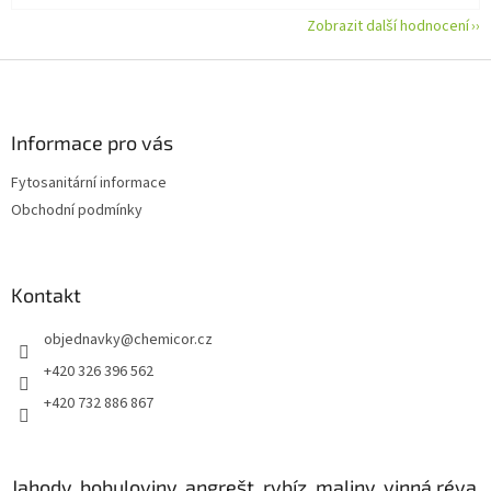
Zobrazit další hodnocení
Z
á
p
a
Informace pro vás
t
Fytosanitární informace
í
Obchodní podmínky
Kontakt
objednavky
@
chemicor.cz
+420 326 396 562
+420 732 886 867
Jahody, bobuloviny, angrešt, rybíz, maliny, vinná réva