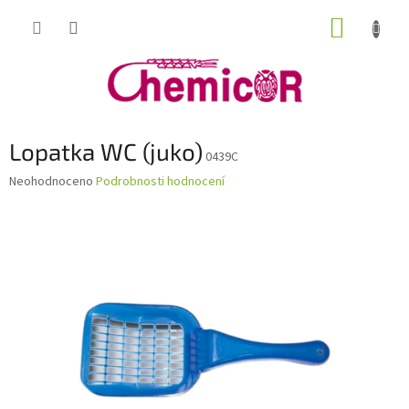
Přejít
NÁKUP
na
obsah
KOŠÍK
Lopatka WC (juko)
0439C
Průměrné
Neohodnoceno
Podrobnosti hodnocení
hodnocení
produktu
je
0,0
z
5
hvězdiček.