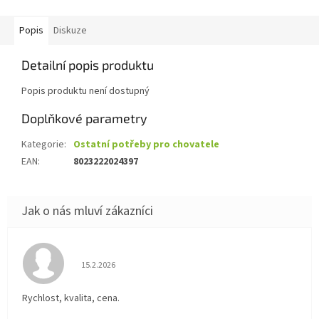
Popis
Diskuze
Detailní popis produktu
Popis produktu není dostupný
Doplňkové parametry
Kategorie
:
Ostatní potřeby pro chovatele
EAN
:
8023222024397
Hodnocení obchodu je 5 z 5 hvězdiček.
15.2.2026
Rychlost, kvalita, cena.