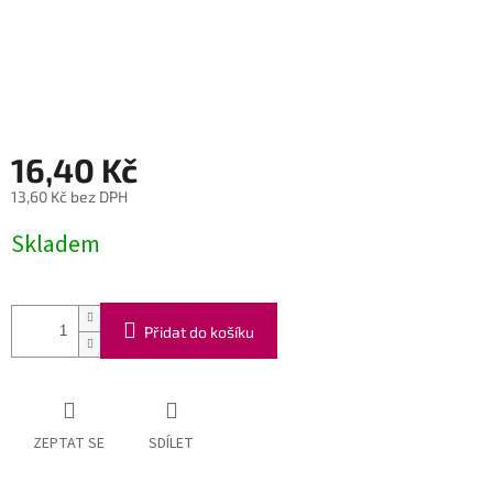
16,40 Kč
13,60 Kč bez DPH
Měrná
Skladem
cena:
Přidat do košíku
ZEPTAT SE
SDÍLET