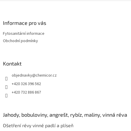
Z
á
p
a
Informace pro vás
t
Fytosanitární informace
í
Obchodní podmínky
Kontakt
objednavky
@
chemicor.cz
+420 326 396 562
+420 732 886 867
Jahody, bobuloviny, angrešt, rybíz, maliny, vinná réva
Ošetření révy vinné padlí a plíseň