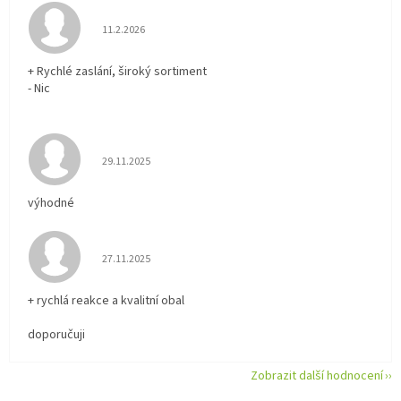
Hodnocení obchodu je 5 z 5 hvězdiček.
11.2.2026
+ Rychlé zaslání, široký sortiment
- Nic
Hodnocení obchodu je 5 z 5 hvězdiček.
29.11.2025
výhodné
Hodnocení obchodu je 5 z 5 hvězdiček.
27.11.2025
+ rychlá reakce a kvalitní obal
doporučuji
Zobrazit další hodnocení