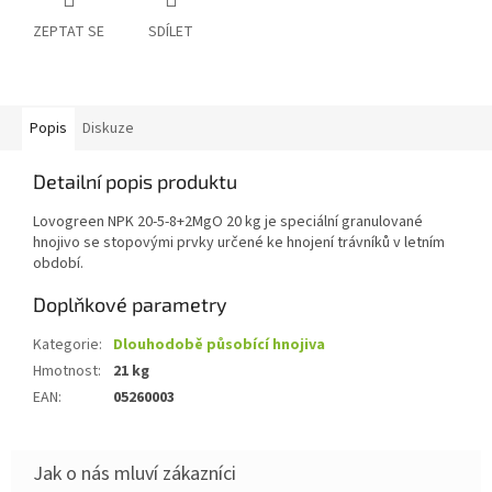
ZEPTAT SE
SDÍLET
Popis
Diskuze
Detailní popis produktu
Lovogreen NPK 20-5-8+2MgO 20 kg je speciální granulované
hnojivo se stopovými prvky určené ke hnojení trávníků v letním
období.
Doplňkové parametry
Kategorie
:
Dlouhodobě působící hnojiva
Hmotnost
:
21 kg
EAN
:
05260003