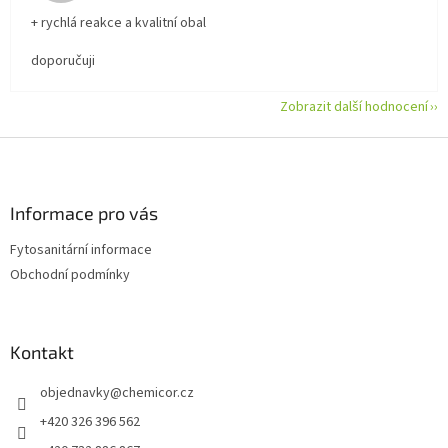
+ rychlá reakce a kvalitní obal
doporučuji
Zobrazit další hodnocení
Z
á
p
a
Informace pro vás
t
Fytosanitární informace
í
Obchodní podmínky
Kontakt
objednavky
@
chemicor.cz
+420 326 396 562