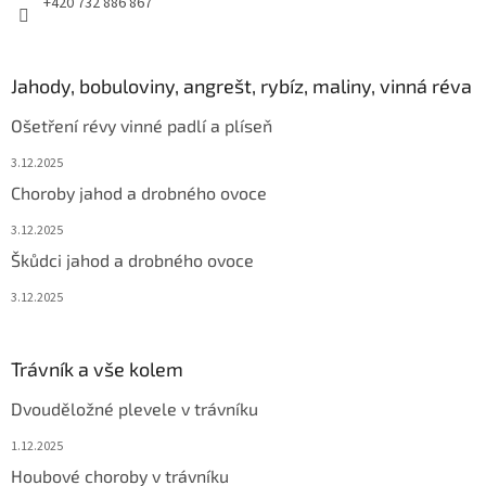
+420 732 886 867
Jahody, bobuloviny, angrešt, rybíz, maliny, vinná réva
Ošetření révy vinné padlí a plíseň
3.12.2025
Choroby jahod a drobného ovoce
3.12.2025
Škůdci jahod a drobného ovoce
3.12.2025
Trávník a vše kolem
Dvouděložné plevele v trávníku
1.12.2025
Houbové choroby v trávníku