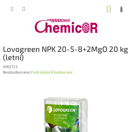
Přejít
NÁKUP
na
obsah
KOŠÍK
Lovogreen NPK 20-5-8+2MgO 20 kg
(letní)
A002711
Průměrné
Neohodnoceno
Podrobnosti hodnocení
hodnocení
produktu
je
0,0
z
5
hvězdiček.