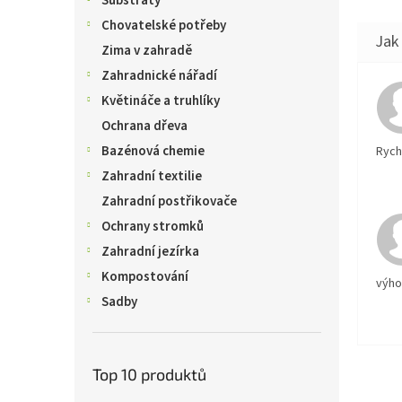
Substráty
Chovatelské potřeby
Zima v zahradě
Zahradnické nářadí
Květináče a truhlíky
Ochrana dřeva
Bazénová chemie
Rychl
Zahradní textilie
Zahradní postřikovače
Ochrany stromků
Zahradní jezírka
Kompostování
výh
Sadby
Top 10 produktů