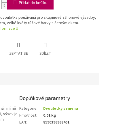
Přidat do košíku
 dvouletka používaná pro skupinové záhonové výsadby,
 cm, velké květy růžové barvy s černým okem.
informace
ZEPTAT SE
SDÍLET
Doplňkové parametry
ná i mírně
Kategorie
:
Dvouletky semena
í, výsev je
Hmotnost
:
0.01 kg
em.
EAN
:
8590396968401