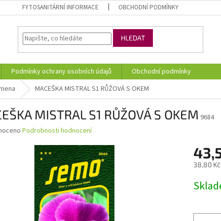
FYTOSANITÁRNÍ INFORMACE
OBCHODNÍ PODMÍNKY
HLEDAT
Podmínky ochrany osobních údajů
Obchodní podmínky
emena
MACEŠKA MISTRAL S1 RŮŽOVÁ S OKEM
EŠKA MISTRAL S1 RŮŽOVÁ S OKEM
9684
né
noceno
Podrobnosti hodnocení
ní
43,
u
38,80 Kč
Měrná
Skla
cena:
ek.