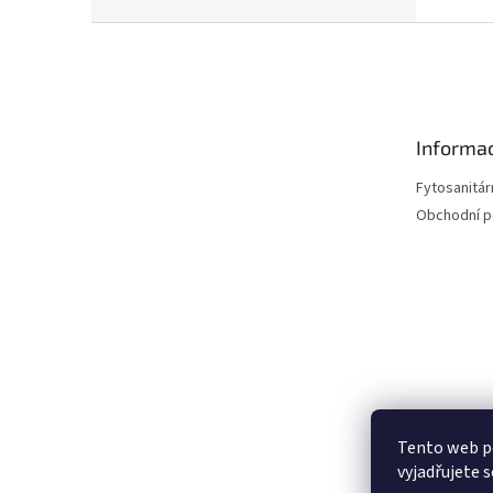
Z
á
p
a
t
Informac
í
Fytosanitár
Obchodní 
Tento web p
vyjadřujete s