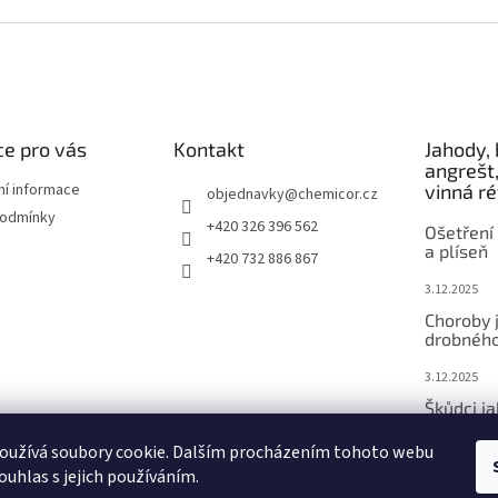
e pro vás
Kontakt
Jahody, 
angrešt,
ní informace
vinná r
objednavky
@
chemicor.cz
podmínky
+420 326 396 562
Ošetření 
a plíseň
+420 732 886 867
3.12.2025
Choroby 
drobného
3.12.2025
Škůdci j
ovoce
oužívá soubory cookie. Dalším procházením tohoto webu
3.12.2025
ouhlas s jejich používáním.