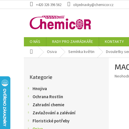
Přejít
+420 326 396 562
objednavky@chemicor.cz
na
obsah
O NÁS
RADY PRO ZAHRÁDKÁŘE
KONTAKTY
Domů
Osiva
Semínka květin
Dvouletky s
P
MAC
o
Přeskočit
s
Průměr
Neohod
Kategorie
kategorie
t
hodnoce
r
produkt
Hnojiva
a
je
Ochrana Rostlin
0,0
n
z
n
Zahradní chemie
5
í
Zavlažování a zalévání
hvězdič
p
Floristické potřeby
a