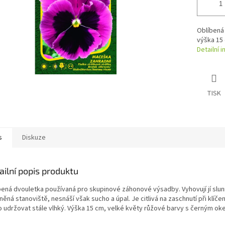
Oblíbená
výška 15
Detailní 
TISK
s
Diskuze
ailní popis produktu
bená dvouletka používaná pro skupinové záhonové výsadby. Vyhovují jí slun
něná stanoviště, nesnáší však sucho a úpal. Je citlivá na zaschnutí při klíčen
o udržovat stále vlhký. Výška 15 cm, velké květy růžové barvy s černým ok