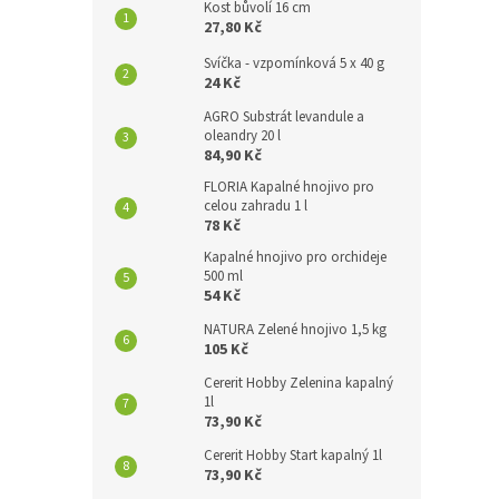
Kost bůvolí 16 cm
27,80 Kč
Svíčka - vzpomínková 5 x 40 g
24 Kč
AGRO Substrát levandule a
oleandry 20 l
84,90 Kč
FLORIA Kapalné hnojivo pro
celou zahradu 1 l
78 Kč
Kapalné hnojivo pro orchideje
500 ml
54 Kč
NATURA Zelené hnojivo 1,5 kg
105 Kč
Cererit Hobby Zelenina kapalný
1l
73,90 Kč
Cererit Hobby Start kapalný 1l
73,90 Kč