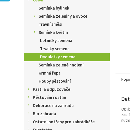
Osiva
n
e
Semínka bylinek
l
Semínka zeleniny a ovoce
Travní směsi
Semínka květin
Letničky semena
Trvalky semena
Dvouletky semena
Semínka zelené hnojení
Krmná řepa
Popi
Houby pěstování
Pasti a odpuzovače
Pěstování rostlin
Det
Dekorace na zahradu
Oblí
Bio zahrada
zastí
nutn
Ostatní potřeby pro zahrádkáře