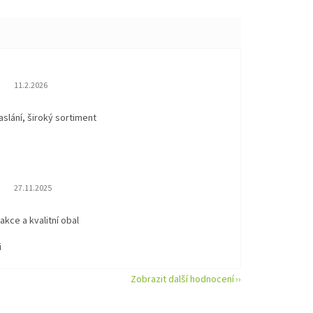
Hodnocení obchodu je 5 z 5 hvězdiček.
11.2.2026
aslání, široký sortiment
Hodnocení obchodu je 5 z 5 hvězdiček.
27.11.2025
eakce a kvalitní obal
i
Zobrazit další hodnocení