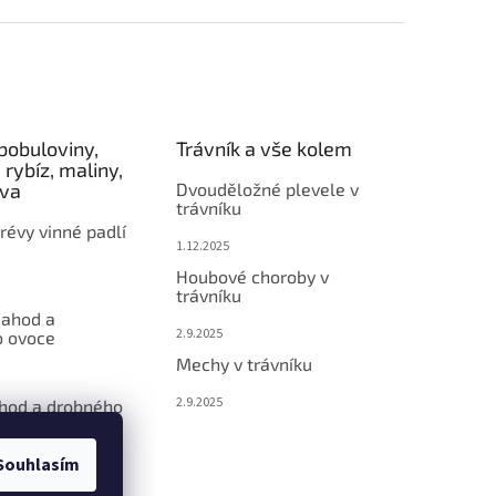
bobuloviny,
Trávník a vše kolem
 rybíz, maliny,
éva
Dvouděložné plevele v
trávníku
révy vinné padlí
1.12.2025
Houbové choroby v
trávníku
jahod a
2.9.2025
 ovoce
Mechy v trávníku
2.9.2025
ahod a drobného
Souhlasím