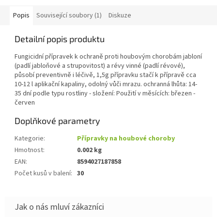
Popis
Související soubory (1)
Diskuze
Detailní popis produktu
Fungicidní přípravek k ochraně proti houbovým chorobám jabloní
(padlí jabloňové a strupovitost) a révy vinné (padlí révové),
působí preventivně i léčivě, 1,5g přípravku stačí k přípravě cca
10-12 l aplikační kapaliny, odolný vůči mrazu. ochranná lhůta: 14-
35 dní podle typu rostliny - složení: Použití v měsících: březen -
červen
Doplňkové parametry
Kategorie
:
Přípravky na houbové choroby
Hmotnost
:
0.002 kg
EAN
:
8594027187858
Počet kusů v balení
:
30