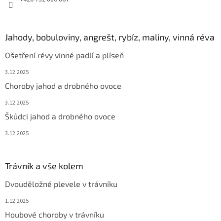
Jahody, bobuloviny, angrešt, rybíz, maliny, vinná réva
Ošetření révy vinné padlí a plíseň
3.12.2025
Choroby jahod a drobného ovoce
3.12.2025
Škůdci jahod a drobného ovoce
3.12.2025
Trávník a vše kolem
Dvouděložné plevele v trávníku
1.12.2025
Houbové choroby v trávníku