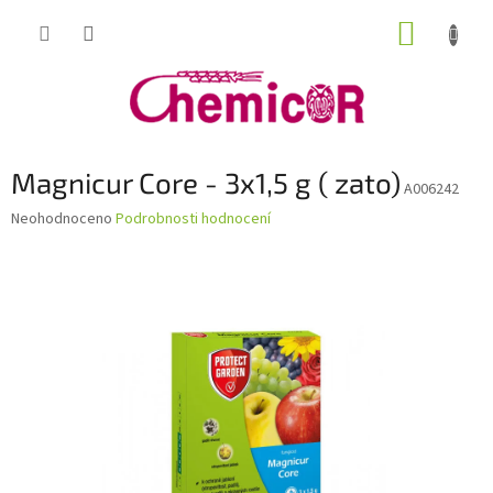
Přejít
NÁKUP
na
obsah
KOŠÍK
Magnicur Core - 3x1,5 g ( zato)
A006242
Průměrné
Neohodnoceno
Podrobnosti hodnocení
hodnocení
produktu
je
0,0
z
5
hvězdiček.