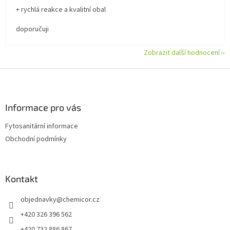
+ rychlá reakce a kvalitní obal
doporučuji
Zobrazit další hodnocení
Z
á
p
a
Informace pro vás
t
Fytosanitární informace
í
Obchodní podmínky
Kontakt
objednavky
@
chemicor.cz
+420 326 396 562
+420 732 886 867