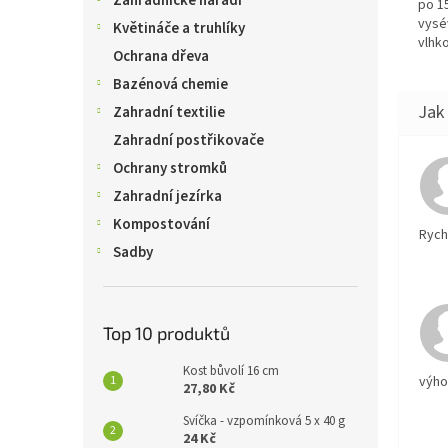
Zahradnické nářadí
po 15
vysé
Květináče a truhlíky
vlhko
Ochrana dřeva
Bazénová chemie
Zahradní textilie
Zahradní postřikovače
Ochrany stromků
Zahradní jezírka
Kompostování
Rychl
Sadby
Top 10 produktů
Kost bůvolí 16 cm
výh
27,80 Kč
Svíčka - vzpomínková 5 x 40 g
24 Kč