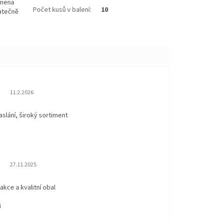
emena
Počet kusů v balení
:
10
atečně
Hodnocení obchodu je 5 z 5 hvězdiček.
11.2.2026
aslání, široký sortiment
Hodnocení obchodu je 5 z 5 hvězdiček.
27.11.2025
eakce a kvalitní obal
i