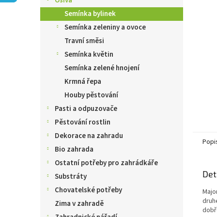
Osiva
n
e
Semínka bylinek
l
Semínka zeleniny a ovoce
Travní směsi
Semínka květin
Semínka zelené hnojení
Krmná řepa
Houby pěstování
Pasti a odpuzovače
Pěstování rostlin
Dekorace na zahradu
Popi
Bio zahrada
Ostatní potřeby pro zahrádkáře
Det
Substráty
Chovatelské potřeby
Major
druh
Zima v zahradě
dobř