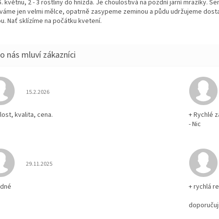
. květnu, 2 - 3 rostliny do hnízda. Je choulostivá na pozdní jarní mrazíky. S
váme jen velmi mělce, opatrně zasypeme zeminou a půdu udržujeme dost
u. Nať sklízíme na počátku kvetení.
Hodnocení obchodu je 5 z 5 hvězdiček.
15.2.2026
ost, kvalita, cena.
+ Rychlé z
- Nic
Hodnocení obchodu je 5 z 5 hvězdiček.
29.11.2025
odné
+ rychlá r
doporučuj