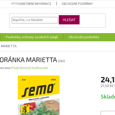
FYTOSANITÁRNÍ INFORMACE
OBCHODNÍ PODMÍNKY
HLEDAT
Podmínky ochrany osobních údajů
Obchodní podmínky
 MARIETTA
ORÁNKA MARIETTA
2002
né
noceno
Podrobnosti hodnocení
ní
24,1
u
21,50 Kč
Měrná
Skla
cena:
ek.