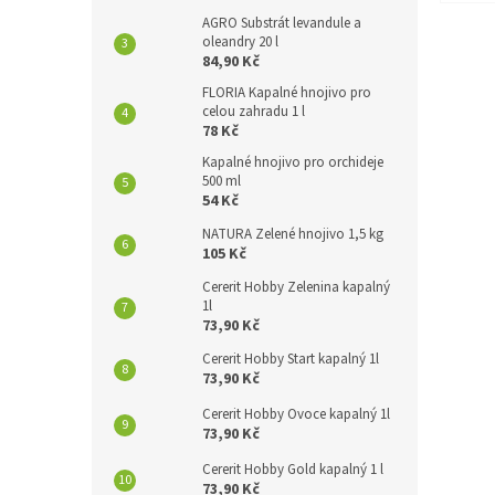
AGRO Substrát levandule a
oleandry 20 l
84,90 Kč
FLORIA Kapalné hnojivo pro
celou zahradu 1 l
78 Kč
Kapalné hnojivo pro orchideje
500 ml
54 Kč
NATURA Zelené hnojivo 1,5 kg
105 Kč
Cererit Hobby Zelenina kapalný
1l
73,90 Kč
Cererit Hobby Start kapalný 1l
73,90 Kč
Cererit Hobby Ovoce kapalný 1l
73,90 Kč
Cererit Hobby Gold kapalný 1 l
73,90 Kč