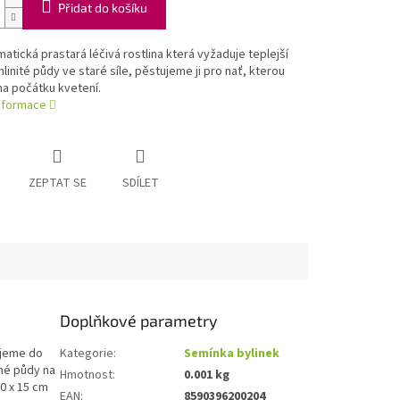
Přidat do košíku
matická prastará léčivá rostlina která vyžaduje teplejší
hlinité půdy ve staré síle, pěstujeme ji pro nať, kterou
na počátku kvetení.
informace
ZEPTAT SE
SDÍLET
Doplňkové parametry
zujeme do
Kategorie
:
Semínka bylinek
lné půdy na
Hmotnost
:
0.001 kg
0 x 15 cm
EAN
:
8590396200204