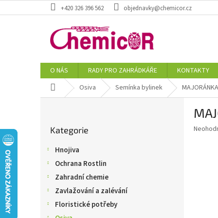
Přejít
+420 326 396 562
objednavky@chemicor.cz
na
obsah
O NÁS
RADY PRO ZAHRÁDKÁŘE
KONTAKTY
Domů
Osiva
Semínka bylinek
MAJORÁNKA
P
MAJ
o
Přeskočit
s
Průměr
Neohod
Kategorie
kategorie
t
hodnoce
r
produkt
Hnojiva
a
je
Ochrana Rostlin
0,0
n
z
n
Zahradní chemie
5
í
Zavlažování a zalévání
hvězdič
p
Floristické potřeby
a