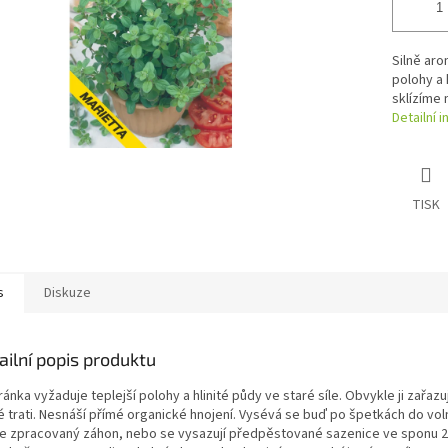
Silně aro
polohy a 
sklízíme 
Detailní 
TISK
s
Diskuze
ailní popis produktu
ánka vyžaduje teplejší polohy a hlinité půdy ve staré síle. Obvykle ji zařa
é trati. Nesnáší přímé organické hnojení. Vysévá se buď po špetkách do vo
e zpracovaný záhon, nebo se vysazují předpěstované sazenice ve sponu 2