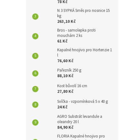
78 Kč
N 3 SYPKÁ Směs pro nosnice 15
kg
263,10 Kč
Bros - samolepka proti
mouchám 2 ks
61 Kč
Kapalné hnojivo pro Hortenzie 1
l
76,60 Kč
Pařezník 250 g
88,10 Kč
Kost bůvolí 16 cm
27,80 Kč
Svíčka - vzpomínková 5 x 40 g
24 Kč
AGRO Substrát levandule a
oleandry 20 l
84,90 Kč
FLORIA Kapalné hnojivo pro