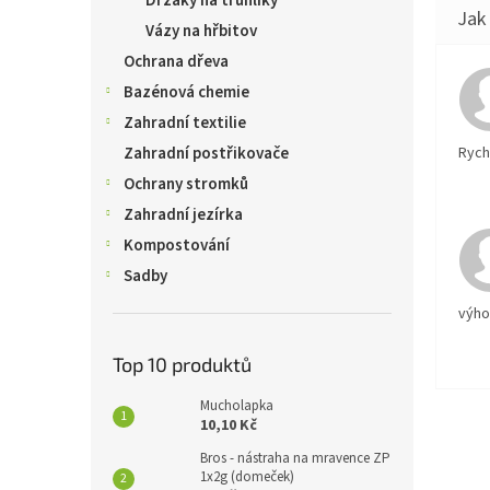
Držáky na truhlíky
Vázy na hřbitov
Ochrana dřeva
Bazénová chemie
Zahradní textilie
Rychl
Zahradní postřikovače
Ochrany stromků
Zahradní jezírka
Kompostování
Sadby
výh
Top 10 produktů
Mucholapka
10,10 Kč
Bros - nástraha na mravence ZP
1x2g (domeček)