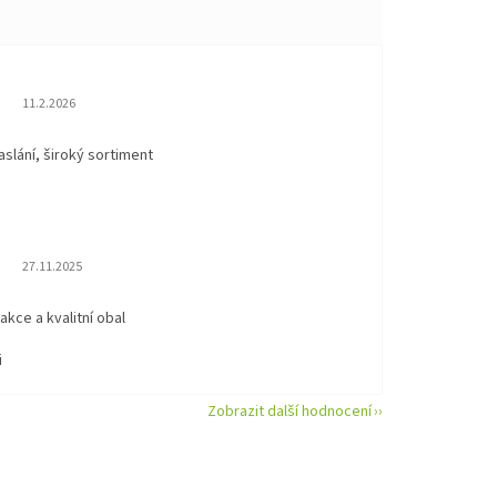
Hodnocení obchodu je 5 z 5 hvězdiček.
11.2.2026
aslání, široký sortiment
Hodnocení obchodu je 5 z 5 hvězdiček.
27.11.2025
eakce a kvalitní obal
i
Zobrazit další hodnocení