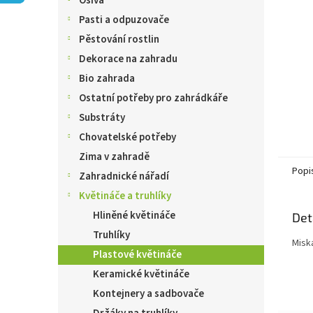
Osiva
n
e
Pasti a odpuzovače
l
Pěstování rostlin
Dekorace na zahradu
Bio zahrada
Ostatní potřeby pro zahrádkáře
Substráty
Chovatelské potřeby
Zima v zahradě
Popi
Zahradnické nářadí
Květináče a truhlíky
Hliněné květináče
Det
Truhlíky
Misk
Plastové květináče
Keramické květináče
Kontejnery a sadbovače