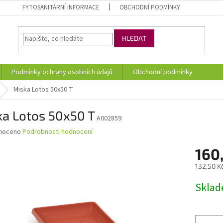
FYTOSANITÁRNÍ INFORMACE
OBCHODNÍ PODMÍNKY
HLEDAT
Podmínky ochrany osobních údajů
Obchodní podmínky
Miska Lotos 50x50 T
ka Lotos 50x50 T
A002859
né
noceno
Podrobnosti hodnocení
ní
160
u
132,50 K
Měrná
Skla
cena:
ek.