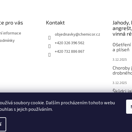
e pro vás
Kontakt
Jahody, 
angrešt,
ní informace
vinná r
objednavky
@
chemicor.cz
podmínky
+420 326 396 562
Ošetření 
a plíseň
+420 732 886 867
3.12.2025
Choroby 
drobného
3.12.2025
Škůdci j
ovoce
oužívá soubory cookie. Dalším procházením tohoto webu
3.12.2025
ouhlas s jejich používáním.
í
vit nastavení cookies