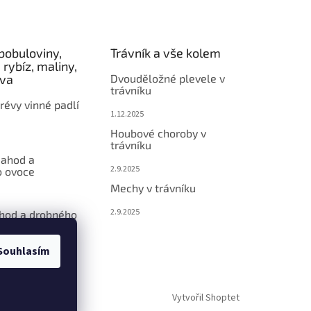
bobuloviny,
Trávník a vše kolem
 rybíz, maliny,
éva
Dvouděložné plevele v
trávníku
révy vinné padlí
1.12.2025
Houbové choroby v
trávníku
jahod a
2.9.2025
 ovoce
Mechy v trávníku
2.9.2025
ahod a drobného
Souhlasím
Vytvořil Shoptet