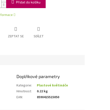
Přidat do košíku
informace
ZEPTAT SE
SDÍLET
Doplňkové parametry
Kategorie
:
Plastové květináče
Hmotnost
:
0.22 kg
EAN
:
8590415515050