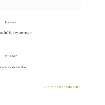
Hodnocení obchodu je 5 z 5 hvězdiček.
11.2.2026
aslání, široký sortiment
Hodnocení obchodu je 5 z 5 hvězdiček.
27.11.2025
eakce a kvalitní obal
i
Zobrazit další hodnocení