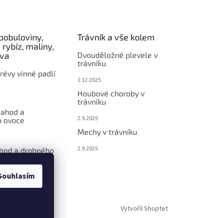
bobuloviny,
Trávník a vše kolem
 rybíz, maliny,
éva
Dvouděložné plevele v
trávníku
révy vinné padlí
1.12.2025
Houbové choroby v
trávníku
jahod a
2.9.2025
 ovoce
Mechy v trávníku
2.9.2025
ahod a drobného
Souhlasím
Vytvořil Shoptet