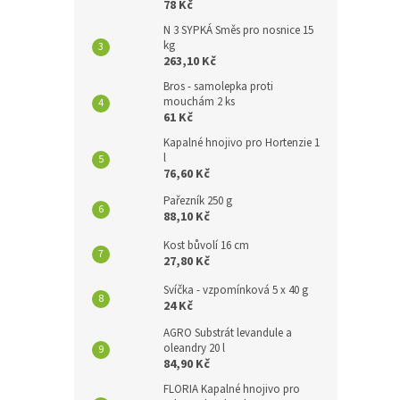
78 Kč
N 3 SYPKÁ Směs pro nosnice 15
kg
263,10 Kč
Bros - samolepka proti
mouchám 2 ks
61 Kč
Kapalné hnojivo pro Hortenzie 1
l
76,60 Kč
Pařezník 250 g
88,10 Kč
Kost bůvolí 16 cm
27,80 Kč
Svíčka - vzpomínková 5 x 40 g
24 Kč
AGRO Substrát levandule a
oleandry 20 l
84,90 Kč
FLORIA Kapalné hnojivo pro