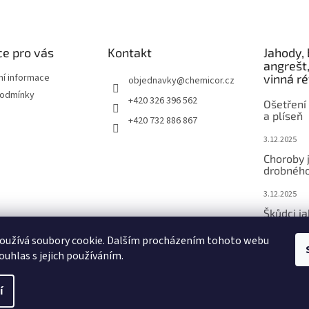
e pro vás
Kontakt
Jahody, 
angrešt,
ní informace
vinná r
objednavky
@
chemicor.cz
podmínky
+420 326 396 562
Ošetření 
a plíseň
+420 732 886 867
3.12.2025
Choroby 
drobného
3.12.2025
Škůdci j
ovoce
oužívá soubory cookie. Dalším procházením tohoto webu
3.12.2025
ouhlas s jejich používáním.
í
vit nastavení cookies