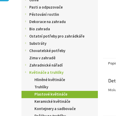
Osiva
n
e
Pasti a odpuzovače
l
Pěstování rostlin
Dekorace na zahradu
Bio zahrada
Ostatní potřeby pro zahrádkáře
Substráty
Chovatelské potřeby
Zima v zahradě
Popi
Zahradnické nářadí
Květináče a truhlíky
Hliněné květináče
Det
Truhlíky
Misk
Plastové květináče
Keramické květináče
Kontejnery a sadbovače