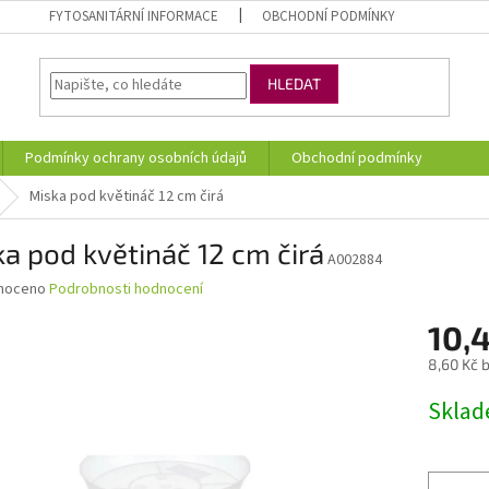
FYTOSANITÁRNÍ INFORMACE
OBCHODNÍ PODMÍNKY
HLEDAT
Podmínky ochrany osobních údajů
Obchodní podmínky
Miska pod květináč 12 cm čirá
a pod květináč 12 cm čirá
A002884
né
noceno
Podrobnosti hodnocení
ní
10,
u
8,60 Kč 
Měrná
Skla
cena:
ek.