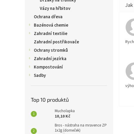
Držáky na truhlíky
Vázy na hřbitov
Ochrana dřeva
Bazénová chemie
Zahradní textilie
Rychl
Zahradní postřikovače
Ochrany stromků
Zahradní jezírka
Kompostování
Sadby
výh
Top 10 produktů
Mucholapka
10,10 Kč
Bros - nástraha na mravence ZP
1x2g (domeček)