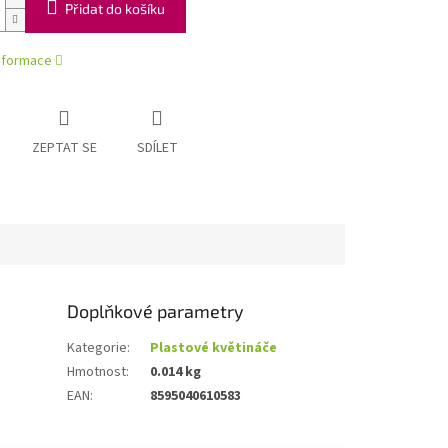
Přidat do košíku
informace
ZEPTAT SE
SDÍLET
Doplňkové parametry
Kategorie
:
Plastové květináče
Hmotnost
:
0.014 kg
EAN
:
8595040610583