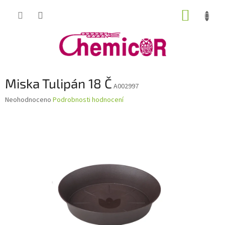
Přejít
NÁKUP
na
obsah
KOŠÍK
Miska Tulipán 18 Č
A002997
Průměrné
Neohodnoceno
Podrobnosti hodnocení
hodnocení
produktu
je
0,0
z
5
hvězdiček.