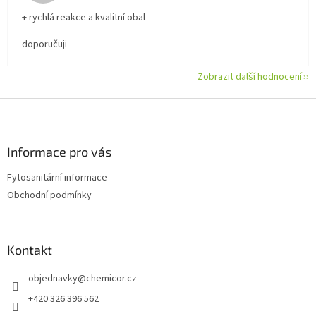
+ rychlá reakce a kvalitní obal
doporučuji
Zobrazit další hodnocení
Z
á
p
a
Informace pro vás
t
Fytosanitární informace
í
Obchodní podmínky
Kontakt
objednavky
@
chemicor.cz
+420 326 396 562