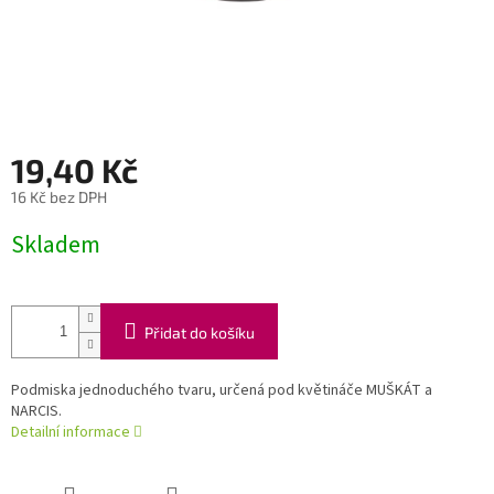
19,40 Kč
16 Kč bez DPH
Měrná
Skladem
cena:
Přidat do košíku
Podmiska jednoduchého tvaru, určená pod květináče MUŠKÁT a
NARCIS.
Detailní informace