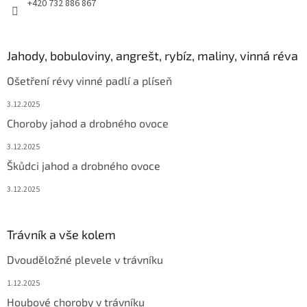
+420 732 886 867
Jahody, bobuloviny, angrešt, rybíz, maliny, vinná réva
Ošetření révy vinné padlí a plíseň
3.12.2025
Choroby jahod a drobného ovoce
3.12.2025
Škůdci jahod a drobného ovoce
3.12.2025
Trávník a vše kolem
Dvouděložné plevele v trávníku
1.12.2025
Houbové choroby v trávníku