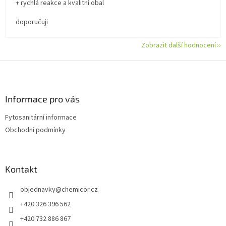
+ rychlá reakce a kvalitní obal
doporučuji
Zobrazit další hodnocení
Z
á
p
a
Informace pro vás
t
Fytosanitární informace
í
Obchodní podmínky
Kontakt
objednavky
@
chemicor.cz
+420 326 396 562
+420 732 886 867