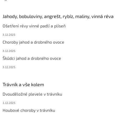
Jahody, bobuloviny, angrešt, rybíz, maliny, vinná réva
Ošetření révy vinné padlí a plíseň
3.12.2025
Choroby jahod a drobného ovoce
3.12.2025
Škůdci jahod a drobného ovoce
3.12.2025
Trávník a vše kolem
Dvouděložné plevele v trávníku
1.12.2025
Houbové choroby v trávníku