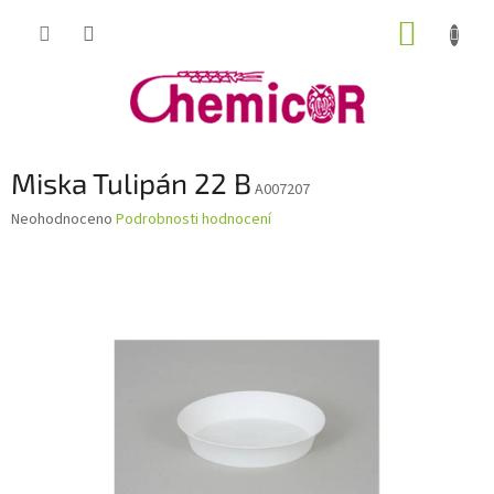
Přejít
NÁKUP
na
obsah
KOŠÍK
Miska Tulipán 22 B
A007207
Průměrné
Neohodnoceno
Podrobnosti hodnocení
hodnocení
produktu
je
0,0
z
5
hvězdiček.